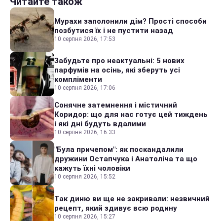
Читайте також
Мурахи заполонили дім? Прості способи
позбутися їх і не пустити назад
10 серпня 2026, 17:53
Забудьте про неактуальні: 5 нових
парфумів на осінь, які зберуть усі
компліменти
10 серпня 2026, 17:06
Сонячне затемнення і містичний
Коридор: що для нас готує цей тиждень
і які дні будуть вдалими
10 серпня 2026, 16:33
"Була причепом": як поскандалили
дружини Остапчука і Анатоліча та що
кажуть їхні чоловіки
10 серпня 2026, 15:52
Так диню ви ще не закривали: незвичний
рецепт, який здивує всю родину
10 серпня 2026, 15:27