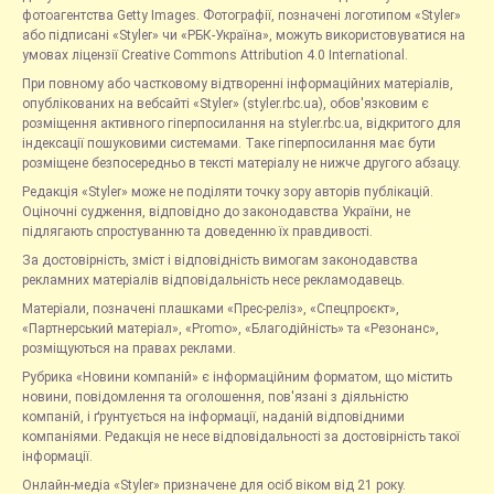
фотоагентства Getty Images. Фотографії, позначені логотипом «Styler»
або підписані «Styler» чи «РБК-Україна», можуть використовуватися на
умовах ліцензії Creative Commons Attribution 4.0 International.
При повному або частковому відтворенні інформаційних матеріалів,
опублікованих на вебсайті «Styler» (styler.rbc.ua), обов'язковим є
розміщення активного гіперпосилання на styler.rbc.ua, відкритого для
індексації пошуковими системами. Таке гіперпосилання має бути
розміщене безпосередньо в тексті матеріалу не нижче другого абзацу.
Редакція «Styler» може не поділяти точку зору авторів публікацій.
Оціночні судження, відповідно до законодавства України, не
підлягають спростуванню та доведенню їх правдивості.
За достовірність, зміст і відповідність вимогам законодавства
рекламних матеріалів відповідальність несе рекламодавець.
Матеріали, позначені плашками «Прес-реліз», «Спецпроєкт»,
«Партнерський матеріал», «Promo», «Благодійність» та «Резонанс»,
розміщуються на правах реклами.
Рубрика «Новини компаній» є інформаційним форматом, що містить
новини, повідомлення та оголошення, пов'язані з діяльністю
компаній, і ґрунтується на інформації, наданій відповідними
компаніями. Редакція не несе відповідальності за достовірність такої
інформації.
Онлайн-медіа «Styler» призначене для осіб віком від 21 року.