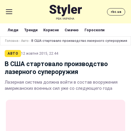
rbc.ua
Люди
Тренди
Корисне
Смачно
Гороскопи
Головна
›
Авто
›
В США стартовало производство лазерного супероружия
АВТО
12 жовтня 2015, 22:44
В США стартовало производство
лазерного супероружия
Лазерная система должна войти в состав вооружения
американских военных сил уже со следующего года