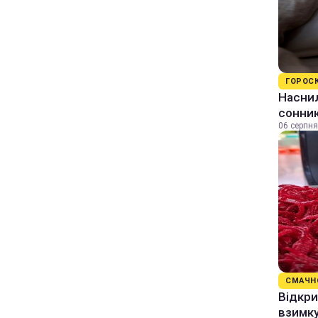
ГОРОС
Наснил
сонник
06 серпня
СМАЧН
Відкри
взимку