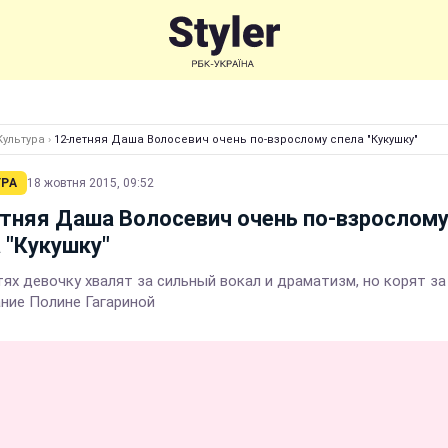
Культура
›
12-летняя Даша Волосевич очень по-взрослому спела "Кукушку"
УРА
18 жовтня 2015, 09:52
тняя Даша Волосевич очень по-взрослом
 "Кукушку"
тях девочку хвалят за сильный вокал и драматизм, но корят за
ние Полине Гагариной