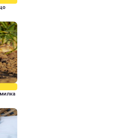
кщо
омилка