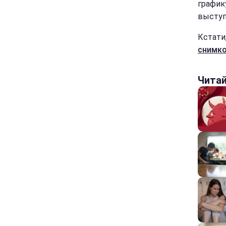
график
выступи
Кстати
снимко
Чита