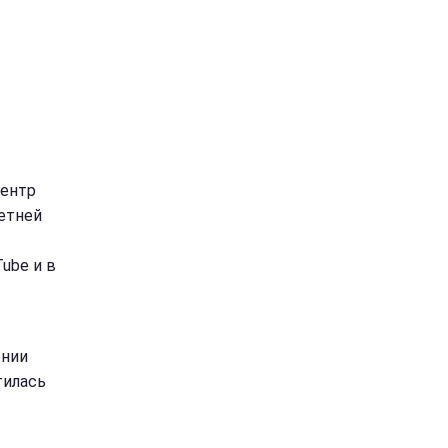
центр
етней
ube и в
ении
тилась