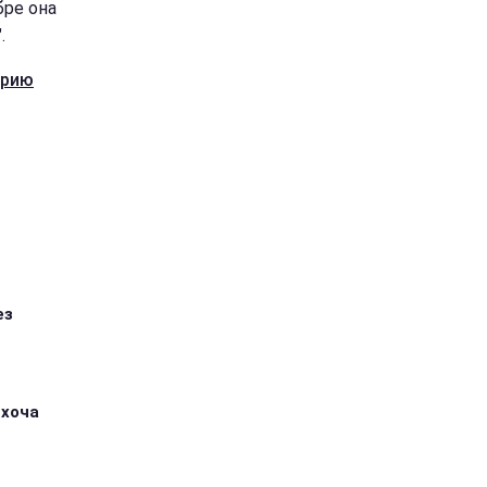
бре она
.
ерию
ез
 хоча