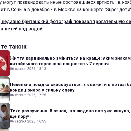
у могут позавидовать иные состоявшиеся артисты: в ноя
т в Сочи, а в декабре - в Москве на концерте "Super дети"
,
недавно британский фотограф показал трогательную с
в детей под водой.
йте також
Життя кардинально зміниться на краще: яким знакам
китайського гороскопа пощастить 7 серпня
06 серпня 2026, 18:13
Пекельна поїздка скасовується: як вижити в потязі б
кондиціонера у сильну спеку
06 серпня 2026, 17:25
Тихе розлучення: 8 ознак, що людина вас уже кинула,
ще поруч
06 серпня 2026, 16:55