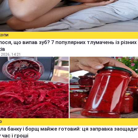
КОПИ
ося, що випав зуб? 7 популярних тлумачень із різних
ів
 2026, 14:21
О
ла банку і борщ майже готовий: ця заправка заощади
 час і гроші