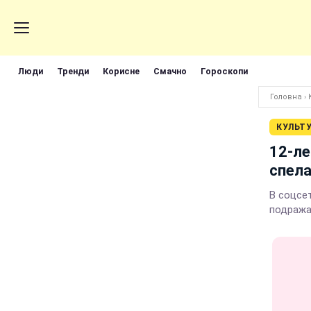
Люди
Тренди
Корисне
Смачно
Гороскопи
Головна
›
КУЛЬТ
12-ле
спела
В соцсе
подража