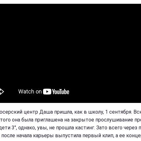
юсерский центр Даша пришла, как в школу, 1 сентября. Вс
этого она была приглашена на закрытое прослушивание пр
дети 3", однако, увы, не прошла кастинг. Зато всего через 
 после начала карьеры выпустила первый клип, а ее конц