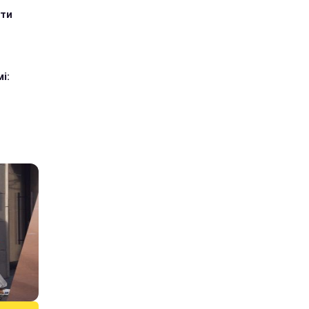
ити
і: