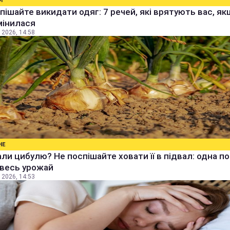
И
пішайте викидати одяг: 7 речей, які врятують вас, я
мінилася
 2026, 14:58
НЕ
ли цибулю? Не поспішайте ховати її в підвал: одна п
 весь урожай
 2026, 14:53