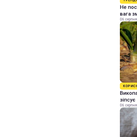
ТРЕНД
Не пос
вага з
06 серпня
КОРИС
Викопа
зіпсує
06 серпня