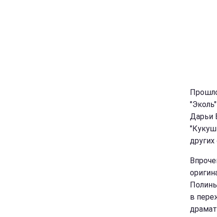
Прошло
"Эколь
Дарьи 
"Кукуш
других
Впроче
оригин
Полины
в пере
драмат