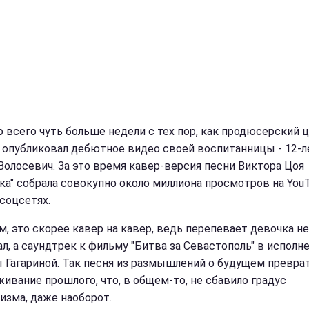
 всего чуть больше недели с тех пор, как продюсерский 
" опубликовал дебютное видео своей воспитанницы - 12-л
Волосевич. За это время кавер-версия песни Виктора Цоя
ка" собрала совокупно около миллиона просмотров на YouT
 соцсетях.
м, это скорее кавер на кавер, ведь перепевает девочка не
ал, а саундтрек к фильму "Битва за Севастополь" в исполн
 Гагариной. Так песня из размышлений о будущем превра
живание прошлого, что, в общем-то, не сбавило градус
изма, даже наоборот.