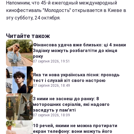
Напомним, что 45-й ежегодный международный
кинофестиваль "Молодость" открывается в Киеве в
эту субботу, 24 октября.
Читайте також
Фінансова удача вже близько: ці 4 знаки
Зодіаку можуть розбагатіти до кінця
року
07 серпня 2026, 19:51
Яка ти нова українська пісня: проходь
тест і слухай хіт свого настрою
07 серпня 2026, 18:49
З ними не заснеш до ранку: 8
моторошних серіалів, які надовго
засядуть у пам'яті
07 серпня 2026, 18:09
10 речей, якими не можна протирати
екран телефону: вони можуть його