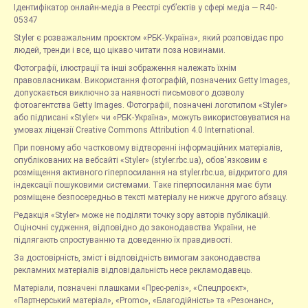
Ідентифікатор онлайн-медіа в Реєстрі суб’єктів у сфері медіа — R40-
05347
Styler є розважальним проєктом «РБК-Україна», який розповідає про
людей, тренди і все, що цікаво читати поза новинами.
Фотографії, ілюстрації та інші зображення належать їхнім
правовласникам. Використання фотографій, позначених Getty Images,
допускається виключно за наявності письмового дозволу
фотоагентства Getty Images. Фотографії, позначені логотипом «Styler»
або підписані «Styler» чи «РБК-Україна», можуть використовуватися на
умовах ліцензії Creative Commons Attribution 4.0 International.
При повному або частковому відтворенні інформаційних матеріалів,
опублікованих на вебсайті «Styler» (styler.rbc.ua), обов'язковим є
розміщення активного гіперпосилання на styler.rbc.ua, відкритого для
індексації пошуковими системами. Таке гіперпосилання має бути
розміщене безпосередньо в тексті матеріалу не нижче другого абзацу.
Редакція «Styler» може не поділяти точку зору авторів публікацій.
Оціночні судження, відповідно до законодавства України, не
підлягають спростуванню та доведенню їх правдивості.
За достовірність, зміст і відповідність вимогам законодавства
рекламних матеріалів відповідальність несе рекламодавець.
Матеріали, позначені плашками «Прес-реліз», «Спецпроєкт»,
«Партнерський матеріал», «Promo», «Благодійність» та «Резонанс»,