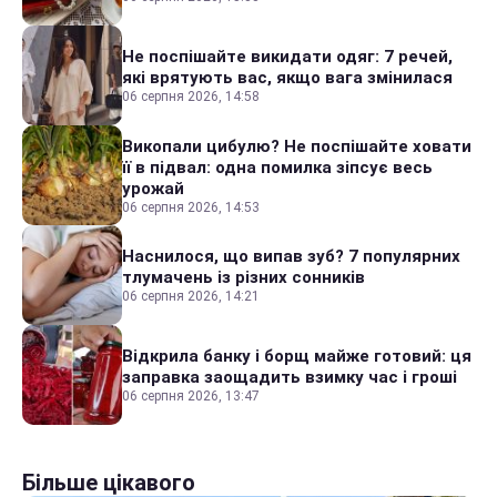
Не поспішайте викидати одяг: 7 речей,
які врятують вас, якщо вага змінилася
06 серпня 2026, 14:58
Викопали цибулю? Не поспішайте ховати
її в підвал: одна помилка зіпсує весь
урожай
06 серпня 2026, 14:53
Наснилося, що випав зуб? 7 популярних
тлумачень із різних сонників
06 серпня 2026, 14:21
Відкрила банку і борщ майже готовий: ця
заправка заощадить взимку час і гроші
06 серпня 2026, 13:47
Більше цікавого