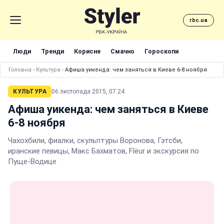
rbc.ua
Люди
Тренди
Корисне
Смачно
Гороскопи
Головна
›
Культура
›
Афиша уикенда: чем заняться в Киеве 6-8 ноября
КУЛЬТУРА
06 листопада 2015, 07:24
Афиша уикенда: чем заняться в Киеве
6-8 ноября
Чахохбили, фиалки, скульптуры Воронова, Гэтсби,
иранские певицы, Макс Бахматов, Flёur и экскурсия по
Пуще-Водице