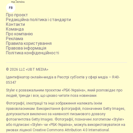
FB
Про проєкт
Редакційна політика і стандарти
Контакти
Команда
Про компанію
Реклама
Правила користування
Правова інформація
Політика конфіденційності
© 2026 LLC «UBT MEDIA»
Ідентифікатор онлайн-медіа в Реєстрі суб’єктів у сфері медіа — R40-
05347
Styler є розважальним проєктом «РБК-Україна», який розповідає про
людей, тренди і все, що цікаво читати поза новинами.
Фотографії, ілюстрації та інші зображення належать їхнім
правовласникам. Використання фотографій, позначених Getty Images,
допускається виключно за наявності письмового дозволу
фотоагентства Getty Images. Фотографії, позначені логотипом «Styler»
або підписані «Styler» чи «РБК-Україна», можуть використовуватися на
умовах ліцензії Creative Commons Attribution 4.0 International.