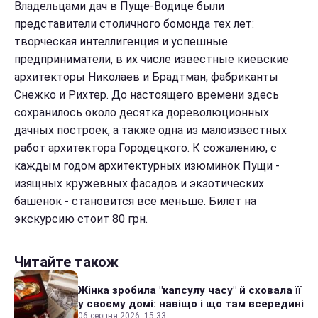
Владельцами дач в Пуще-Водице были
представители столичного бомонда тех лет:
творческая интеллигенция и успешные
предприниматели, в их числе известные киевские
архитекторы Николаев и Брадтман, фабриканты
Снежко и Рихтер. До настоящего времени здесь
сохранилось около десятка дореволюционных
дачных построек, а также одна из малоизвестных
работ архитектора Городецкого. К сожалению, с
каждым годом архитектурных изюминок Пущи -
изящных кружевных фасадов и экзотических
башенок - становится все меньше. Билет на
экскурсию стоит 80 грн.
Читайте також
Жінка зробила "капсулу часу" й сховала її
у своєму домі: навіщо і що там всередині
06 серпня 2026, 15:33