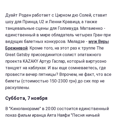
Дуайт Роден работает с Цирком дю Солей, ставит
шоу для Принца, U2 и Ленни Кравица, а также
танцевальные сцены для Голливуда. Матвиенко -
единственный в мире обладатель четырех Гран-при
ведущих балетных конкурсов. Меладзе -
муж Веры
Брежневой
. Кроме того, на этот раз к труппе The
Great Gatsby присоединится солист эпатажного
проекта KAZAKY Артур Гаспар, который виртуозно
танцует на каблуках. И вы еще сомневаетесь, где
провести вечер пятницы? Впрочем, не факт, что все
билеты (стоимостью
150-2300 грн) до сих пор не
раскуплены.
Суббота, 7 ноября
В "Кинопанораме" в 20:00 состоится единственный
показ фильм иранца Аята Наяфи "Песня ничьей