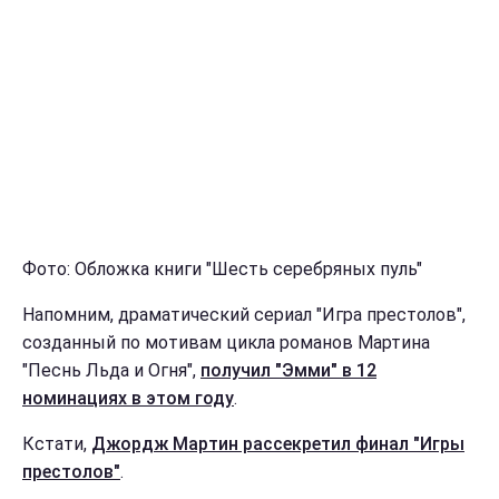
Фото: Обложка книги "Шесть серебряных пуль"
Напомним, драматический сериал "Игра престолов",
созданный по мотивам цикла романов Мартина
"Песнь Льда и Огня",
получил "Эмми" в 12
номинациях в этом году
.
Кстати,
Джордж Мартин рассекретил финал "Игры
престолов"
.