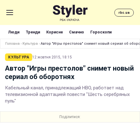
rbc.ua
Люди
Тренди
Корисне
Смачно
Гороскопи
Головна
›
Культура
›
Автор "Игры престолов" снимет новый сериал об обор
КУЛЬТУРА
12 жовтня 2015, 18:15
Автор "Игры престолов" снимет новый
сериал об оборотнях
Кабельный канал, принадлежащий HBO, работает над
телевизионной адаптацией повести "Шесть серебряных
пуль"
Поділитися: