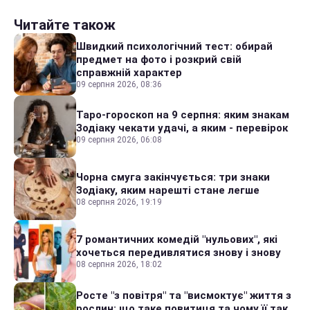
Читайте також
Швидкий психологічний тест: обирай
предмет на фото і розкрий свій
справжній характер
09 серпня 2026, 08:36
Таро-гороскоп на 9 серпня: яким знакам
Зодіаку чекати удачі, а яким - перевірок
09 серпня 2026, 06:08
Чорна смуга закінчується: три знаки
Зодіаку, яким нарешті стане легше
08 серпня 2026, 19:19
7 романтичних комедій "нульових", які
хочеться передивлятися знову і знову
08 серпня 2026, 18:02
Росте "з повітря" та "висмоктує" життя з
рослин: що таке повитиця та чому її так