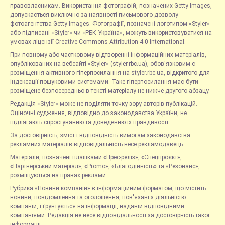
правовласникам. Використання фотографій, позначених Getty Images,
допускається виключно за наявності письмового дозволу
фотоагентства Getty Images. Фотографії, позначені логотипом «Styler»
або підписані «Styler» чи «РБК-Україна», можуть використовуватися на
умовах ліцензії Creative Commons Attribution 4.0 International.
При повному або частковому відтворенні інформаційних матеріалів,
опублікованих на вебсайті «Styler» (styler.rbc.ua), обов'язковим є
розміщення активного гіперпосилання на styler.rbc.ua, відкритого для
індексації пошуковими системами. Таке гіперпосилання має бути
розміщене безпосередньо в тексті матеріалу не нижче другого абзацу.
Редакція «Styler» може не поділяти точку зору авторів публікацій.
Оціночні судження, відповідно до законодавства України, не
підлягають спростуванню та доведенню їх правдивості.
За достовірність, зміст і відповідність вимогам законодавства
рекламних матеріалів відповідальність несе рекламодавець.
Матеріали, позначені плашками «Прес-реліз», «Спецпроєкт»,
«Партнерський матеріал», «Promo», «Благодійність» та «Резонанс»,
розміщуються на правах реклами.
Рубрика «Новини компаній» є інформаційним форматом, що містить
новини, повідомлення та оголошення, пов'язані з діяльністю
компаній, і ґрунтується на інформації, наданій відповідними
компаніями. Редакція не несе відповідальності за достовірність такої
інформації.