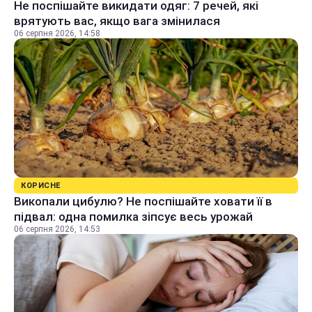
Не поспішайте викидати одяг: 7 речей, які
врятують вас, якщо вага змінилася
06 серпня 2026, 14:58
КОРИСНЕ
Викопали цибулю? Не поспішайте ховати її в
підвал: одна помилка зіпсує весь урожай
06 серпня 2026, 14:53