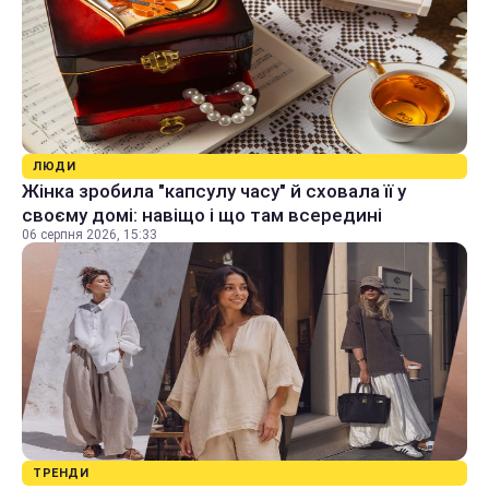
ЛЮДИ
Жінка зробила "капсулу часу" й сховала її у
своєму домі: навіщо і що там всередині
06 серпня 2026, 15:33
ТРЕНДИ