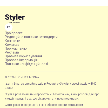
FB
Про проєкт
Редакційна політика і стандарти
Контакти
Команда
Про компанію
Реклама
Правила користування
Правова інформація
Політика конфіденційності
© 2026 LLC «UBT MEDIA»
Ідентифікатор онлайн-медіа в Реєстрі суб’єктів у сфері медіа — R40-
05347
Styler є розважальним проєктом «РБК-Україна», який розповідає про
людей, тренди і все, що цікаво читати поза новинами.
Фотографії, ілюстрації та інші зображення належать їхнім