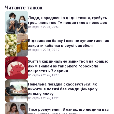
Читайте також
Люди, народжені в ці дні тижня, гребуть
гроші лопатою: їм пощастило з пелюшок
06 серпня 2026, 20:59
Відкриваєш банку і вже не зупинитися: як
закрити кабачки в соусі сацебелі
06 серпня 2026, 20:12
Життя кардинально зміниться на краще:
яким знакам китайського гороскопа
пощастить 7 серпня
06 серпня 2026, 18:13
Пекельна поїздка скасовується: як
вижити в потязі без кондиціонера у
сильну спеку
06 серпня 2026, 17:25
Тихе розлучення: 8 ознак, що людина вас