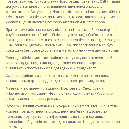
правовласникам. Використання фотографій, позначених Getty Images,
допускається виключно за наявності письмового дозволу
фотоагентства Getty Images. Фотографії, позначені логотипом «Styler»
або підписані «Styler» чи «РБК-Україна», можуть використовуватися на
умовах ліцензії Creative Commons Attribution 4.0 International.
При повному або частковому відтворенні інформаційних матеріалів,
опублікованих на вебсайті «Styler» (styler.rbc.ua), обов'язковим є
розміщення активного гіперпосилання на styler.rbc.ua, відкритого для
індексації пошуковими системами. Таке гіперпосилання має бути
розміщене безпосередньо в тексті матеріалу не нижче другого абзацу.
Редакція «Styler» може не поділяти точку зору авторів публікацій.
Оціночні судження, відповідно до законодавства України, не
підлягають спростуванню та доведенню їх правдивості.
За достовірність, зміст і відповідність вимогам законодавства
рекламних матеріалів відповідальність несе рекламодавець.
Матеріали, позначені плашками «Прес-реліз», «Спецпроєкт»,
«Партнерський матеріал», «Promo», «Благодійність» та «Резонанс»,
розміщуються на правах реклами.
Рубрика «Новини компаній» є інформаційним форматом, що містить
новини, повідомлення та оголошення, пов'язані з діяльністю
компаній, і ґрунтується на інформації, наданій відповідними
компаніями. Редакція не несе відповідальності за достовірність такої
інформації.