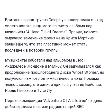
Британская рок-группа Coldplay анонсировала выход
своего нового, седьмого по счету, альбома под
названием "A Head Full of Dreams". Правда, новость
омрачило замечание фронтмена Криса Мартина,
заявившего, что эта пластинка может стать
последней в истории группы.
Музыканты работали над альбомом в Лос-
Анджелесе, Лондоне и Малибу. Он задумывался как
продолжение прошлогоднего диска "Ghost Stories", но
получился намного оптимистичнее и ярче. Помимо
членов команды в записи приняли участие Бейонсе,
Ноэль Галлахер и Туве Лу.
Первая композиция "Adventure Of A Lifetime" на днях
дебютировала в эфире радиостанций BBC.