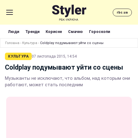
rbc.ua
Люди
Тренди
Корисне
Смачно
Гороскопи
Головна
›
Культура
›
Coldplay подумывают уйти со сцены
КУЛЬТУРА
07 листопада 2015, 14:54
Coldplay подумывают уйти со сцены
Музыканты не исключают, что альбом, над которым они
работают, может стать последним