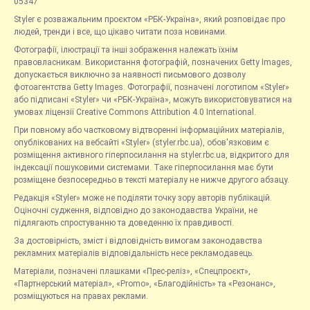
05347
Styler є розважальним проєктом «РБК-Україна», який розповідає про
людей, тренди і все, що цікаво читати поза новинами.
Фотографії, ілюстрації та інші зображення належать їхнім
правовласникам. Використання фотографій, позначених Getty Images,
допускається виключно за наявності письмового дозволу
фотоагентства Getty Images. Фотографії, позначені логотипом «Styler»
або підписані «Styler» чи «РБК-Україна», можуть використовуватися на
умовах ліцензії Creative Commons Attribution 4.0 International.
При повному або частковому відтворенні інформаційних матеріалів,
опублікованих на вебсайті «Styler» (styler.rbc.ua), обов'язковим є
розміщення активного гіперпосилання на styler.rbc.ua, відкритого для
індексації пошуковими системами. Таке гіперпосилання має бути
розміщене безпосередньо в тексті матеріалу не нижче другого абзацу.
Редакція «Styler» може не поділяти точку зору авторів публікацій.
Оціночні судження, відповідно до законодавства України, не
підлягають спростуванню та доведенню їх правдивості.
За достовірність, зміст і відповідність вимогам законодавства
рекламних матеріалів відповідальність несе рекламодавець.
Матеріали, позначені плашками «Прес-реліз», «Спецпроєкт»,
«Партнерський матеріал», «Promo», «Благодійність» та «Резонанс»,
розміщуються на правах реклами.