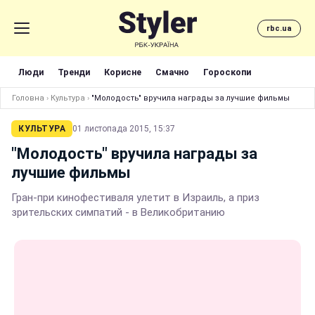
rbc.ua
Люди
Тренди
Корисне
Смачно
Гороскопи
Головна
›
Культура
›
"Молодость" вручила награды за лучшие фильмы
КУЛЬТУРА
01 листопада 2015, 15:37
"Молодость" вручила награды за
лучшие фильмы
Гран-при кинофестиваля улетит в Израиль, а приз
зрительских симпатий - в Великобританию