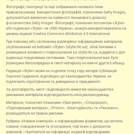
Фотографії, ілюстрації та інші зображення належать їхнім
правовласникам. Використання фотографій, позначених Getty Images,
допускається виключно за наявності письмового дозволу
фотоагентства Getty Images. Фотографії, позначені логотипом «Styler»
або підписані «Styler» чи «РБК-Україна», можуть використовуватися на
умовах ліцензії Creative Commons Attribution 4.0 International.
При повному або частковому відтворенні інформаційних матеріалів,
опублікованих на вебсайті «Styler» (styler.rbc.ua), обов'язковим є
розміщення активного гіперпосилання на styler.rbc.ua, відкритого для
індексації пошуковими системами. Таке гіперпосилання має бути
розміщене безпосередньо в тексті матеріалу не нижче другого абзацу.
Редакція «Styler» може не поділяти точку зору авторів публікацій.
Оціночні судження, відповідно до законодавства України, не
підлягають спростуванню та доведенню їх правдивості.
За достовірність, зміст і відповідність вимогам законодавства
рекламних матеріалів відповідальність несе рекламодавець.
Матеріали, позначені плашками «Прес-реліз», «Спецпроєкт»,
«Партнерський матеріал», «Promo», «Благодійність» та «Резонанс»,
розміщуються на правах реклами.
Рубрика «Новини компаній» є інформаційним форматом, що містить
новини, повідомлення та оголошення, пов'язані з діяльністю
компаній, і ґрунтується на інформації, наданій відповідними