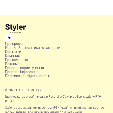
FB
Про проєкт
Редакційна політика і стандарти
Контакти
Команда
Про компанію
Реклама
Правила користування
Правова інформація
Політика конфіденційності
© 2026 LLC «UBT MEDIA»
Ідентифікатор онлайн-медіа в Реєстрі суб’єктів у сфері медіа — R40-
05347
Styler є розважальним проєктом «РБК-Україна», який розповідає про
людей, тренди і все, що цікаво читати поза новинами.