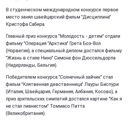
В студенческом международном конкурсе первое
место занял швейцарский фильм "Дисциплина"
Кристофа Сабера.
Главный приз конкурса "Молодость - детям" отдали
фильму "Операция "Арктика" Грета Боэ-Вол
(Норвегия), а специальный диплом достался фильму
"Жизнь в стиле Нино" Симона фон Дюссельдорпа
(Нидерланды, Бельгия).
Победителем конкурса "Солнечный зайчик" стал
фильм "Клятвенная девственница" Лaуры Биспури
(Италия, Швейцария, Германия, Албания, Косово), а
приз зрительских симпатий достался картине "Как я
не стал пианистом" Томмасо Питта
(Великобритания).