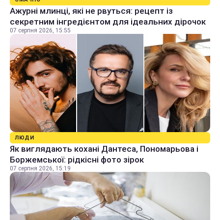
Ажурні млинці, які не рвуться: рецепт із
секретним інгредієнтом для ідеальних дірочок
07 серпня 2026, 15:55
ЛЮДИ
Як виглядають кохані Дантеса, Пономарьова і
Боржемської: рідкісні фото зірок
07 серпня 2026, 15:19