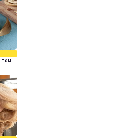
єнтом