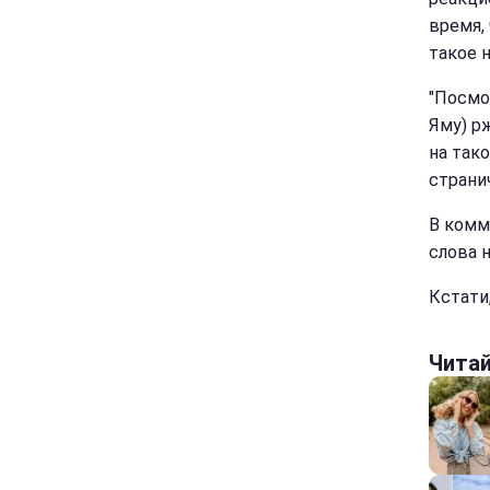
время,
такое 
"Посмо
Яму) р
на тако
страни
В комм
слова 
Кстати
Чита