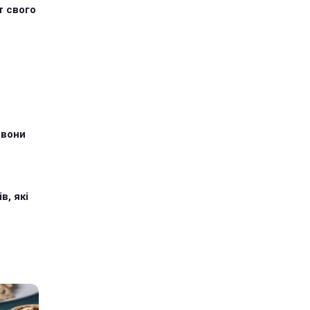
т свого
 вони
в, які