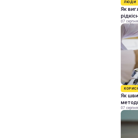
ЛЮДИ
Як виг
рідкіс
07 серпня
КОРИС
Як шви
методи
07 серпня