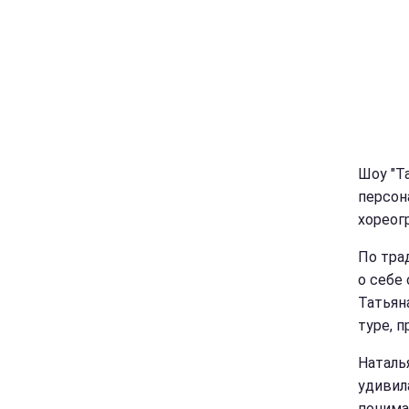
Шоу "Т
персон
хореог
По тра
о себе
Татьян
туре, 
Наталь
удивил
понима