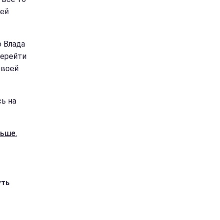
тей
о Влада
перейти
своей
ь на
льше.
уть