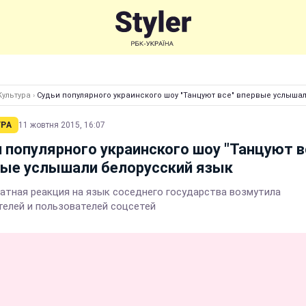
Культура
›
Судьи популярного украинского шоу "Танцуют все" впервые услыша
УРА
11 жовтня 2015, 16:07
 популярного украинского шоу "Танцуют в
вые услышали белорусский язык
атная реакция на язык соседнего государства возмутила
телей и пользователей соцсетей