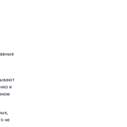
лавные
зывают
енко и
очном
зык,
то не