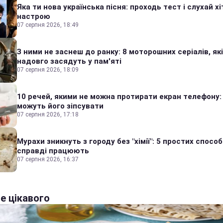
Яка ти нова українська пісня: проходь тест і слухай хі
настрою
07 серпня 2026, 18:49
З ними не заснеш до ранку: 8 моторошних серіалів, які
надовго засядуть у пам'яті
07 серпня 2026, 18:09
10 речей, якими не можна протирати екран телефону:
можуть його зіпсувати
07 серпня 2026, 17:18
Мурахи зникнуть з городу без "хімії": 5 простих способі
справді працюють
07 серпня 2026, 16:37
е цікавого