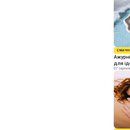
СМАЧН
Ажурні
для ід
07 серпня