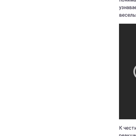
узнава
весель
К чест
реакци