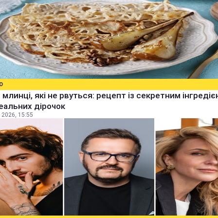
О
 млинці, які не рвуться: рецепт із секретним інгреді
еальних дірочок
 2026, 15:55