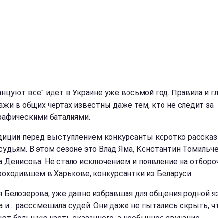
анцуют все" идет в Украине уже восьмой год. Правила и г
ажи в общих чертах известны даже тем, кто не следит за
рафическими баталиями.
диции перед выступлением конкурсанты коротко расска
 судьям. В этом сезоне это Влад Яма, Константин Томильч
а Денисова. Не стало исключением и появление на отбор
проходившем в Харькове, конкурсантки из Беларуси.
я Белозерова, уже давно избравшая для общения родной я
а и... расссмешила судей. Они даже не пытались скрыть, ч
ют большую часть сказанного, а необычное звучание