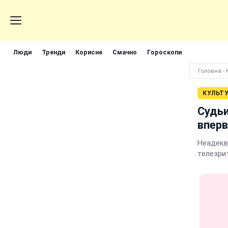
Люди
Тренди
Корисне
Смачно
Гороскопи
Головна
›
КУЛЬТ
Судьи
впер
Неадекв
телезри