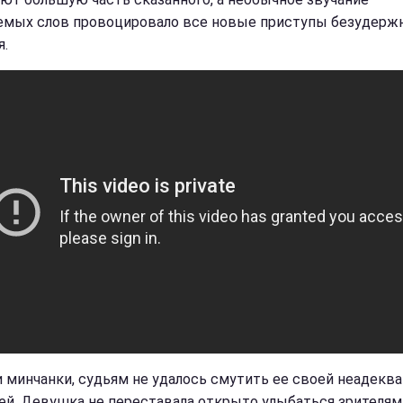
емых слов провоцировало все новые приступы безудерж
я.
и минчанки, судьям не удалось смутить ее своей неадекв
ей. Девушка не переставала открыто улыбаться зрителям