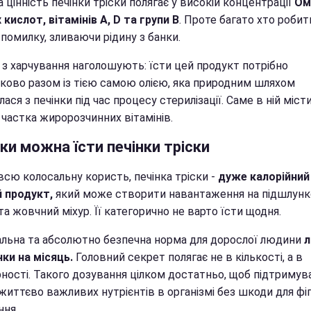
 цінність печінки тріски полягає у високій концентрації
Ом
кислот, вітамінів А, D та групи В
. Проте багато хто робит
помилку, зливаючи рідину з банки.
 з харчування наголошують: їсти цей продукт потрібно
зково разом із тією самою олією, яка природним шляхом
ася з печінки під час процесу стерилізації. Саме в ній міст
 частка жиророзчинних вітамінів.
ки можна їсти печінки тріски
всю колосальну користь, печінка тріски -
дуже калорійний
 продукт,
який може створити навантаження на підшлун
та жовчний міхур. Її категорично не варто їсти щодня.
льна та абсолютно безпечна норма для дорослої людини
л
чки на місяць.
Головний секрет полягає не в кількості, а в
рності. Такого дозування цілком достатньо, щоб підтримув
життєво важливих нутрієнтів в організмі без шкоди для фі
ння.