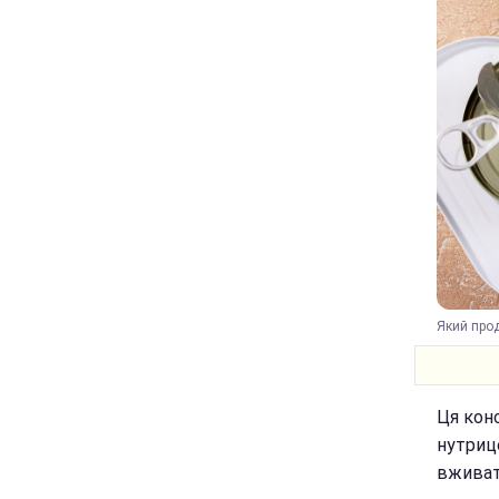
Який прод
Ця кон
нутриц
вживат