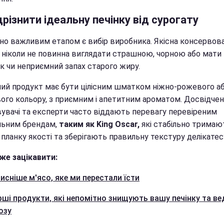
дрізнити ідеальну печінку від сурогату
но важливим етапом є вибір виробника. Якісна консервов
а ніколи не повинна виглядати страшною, чорною або мати 
к чи неприємний запах старого жиру.
ний продукт має бути цілісним шматком ніжно-рожевого а
ого кольору, з приємним і апетитним ароматом. Досвідчен
вувачі та експерти часто віддають перевагу перевіреним
льним брендам,
таким як King Oscar,
які стабільно тримаю
планку якості та зберігають правильну текстуру делікатес
же зацікавити:
исніше м'ясо, яке ми перестали їсти
ірші продукти, які непомітно знищують вашу печінку та ве
озу