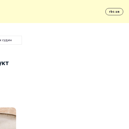
rbc.ua
х судин
укт