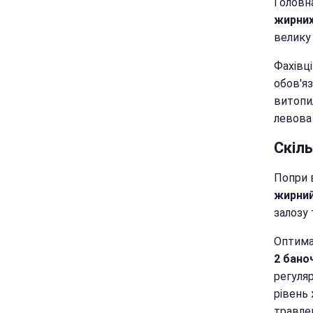
Головна
жирних 
велику 
Фахівці
обов'я
витопил
левова
Скіль
Попри 
жирний
залозу 
Оптима
2 бано
регуля
рівень 
травле