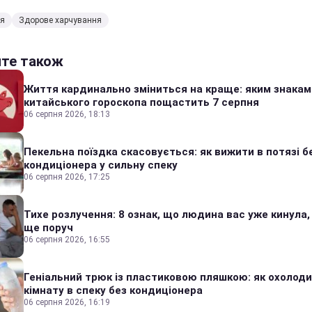
'я
Здорове харчування
йте також
Життя кардинально зміниться на краще: яким знакам
китайського гороскопа пощастить 7 серпня
06 серпня 2026, 18:13
Пекельна поїздка скасовується: як вижити в потязі б
кондиціонера у сильну спеку
06 серпня 2026, 17:25
Тихе розлучення: 8 ознак, що людина вас уже кинула,
ще поруч
06 серпня 2026, 16:55
Геніальний трюк із пластиковою пляшкою: як охолод
кімнату в спеку без кондиціонера
06 серпня 2026, 16:19