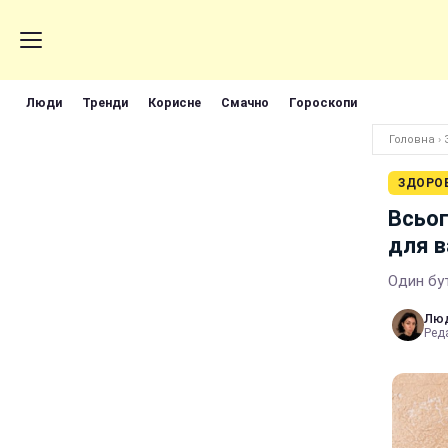
Люди
Тренди
Корисне
Смачно
Гороскопи
Головна
›
ЗДОРО
Всьог
для в
Один бут
Лю
Реда