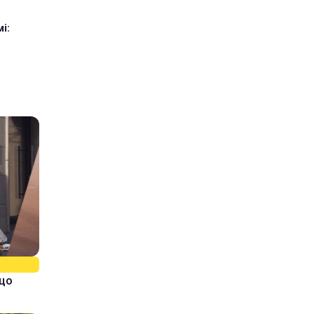
і:
кщо