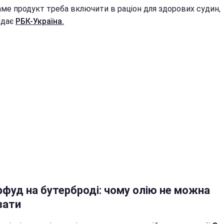
аме продукт треба включити в раціон для здорових судин,
ідає
РБК-Україна.
рфуд на бутерброді: чому олію не можна
вати