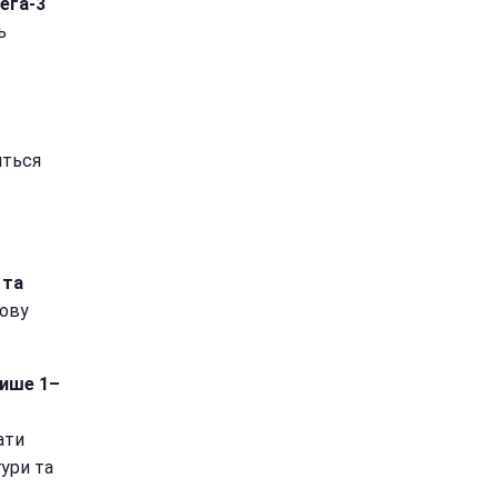
ега-3
ь
иться
 та
кову
ише 1–
ати
гури та