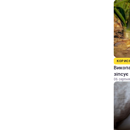
КОРИС
Викопа
зіпсує
06 серпня