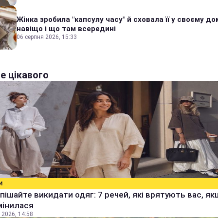
Жінка зробила "капсулу часу" й сховала її у своєму дом
навіщо і що там всередині
06 серпня 2026, 15:33
е цікавого
И
пішайте викидати одяг: 7 речей, які врятують вас, я
мінилася
 2026, 14:58