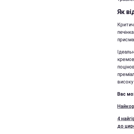
Як ві
Критич
печінк
присма
Ідеаль
кремов
поціно
преміа
високу 
Вас мо
Найкор
4 найг
до цир