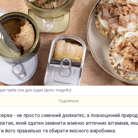
укт треба їсти для судин (фото: magnific)
Поділитися:
серва - не просто смачний делікатес, а повноцінний приро
евтик, який здатен замінити жменю аптечних вітамінів, як
и його правильно та обирати якісного виробника.