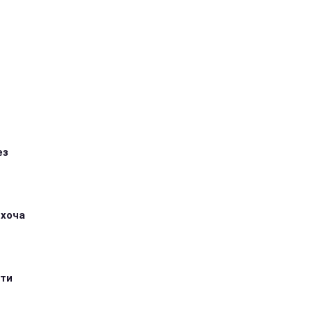
ез
 хоча
ити