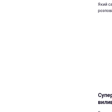
Який с
розпов
Супе
вили