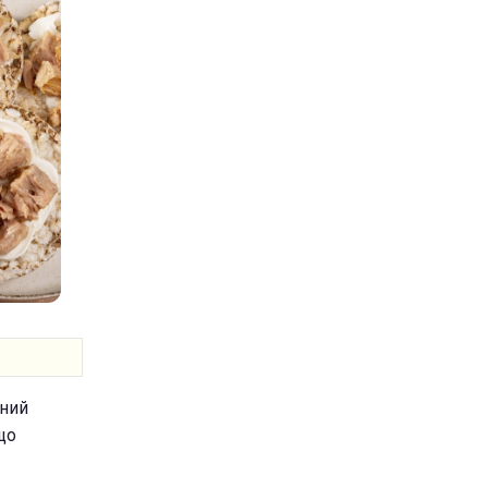
дний
що