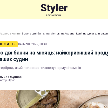
Здорове життя
›
Всього дві банки на місяць: найкорисніший продукт для ваши
ВЕ ЖИТТЯ
04 липня 2026, 08:40
о дві банки на місяць: найкорисніший прод
аших судин
ерброд, який покриває тижневу норму вітамінів
дмила Жукова
ктор Styler