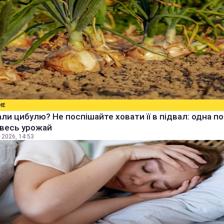
НЕ
ли цибулю? Не поспішайте ховати її в підвал: одна п
 весь урожай
 2026, 14:53