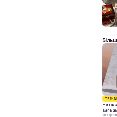
Більш
ТРЕНД
Не пос
вага з
06 серпня