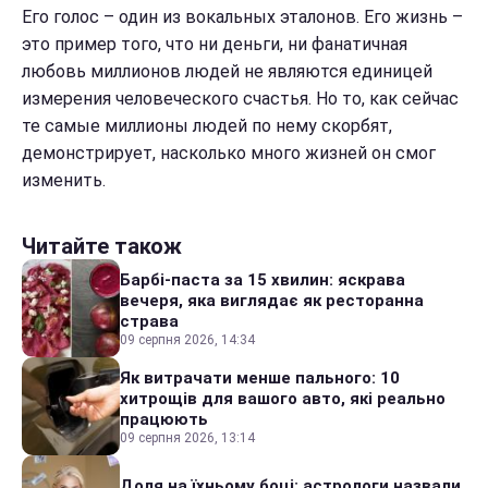
Его голос – один из вокальных эталонов. Его жизнь –
это пример того, что ни деньги, ни фанатичная
любовь миллионов людей не являются единицей
измерения человеческого счастья. Но то, как сейчас
те самые миллионы людей по нему скорбят,
демонстрирует, насколько много жизней он смог
изменить.
Читайте також
Барбі-паста за 15 хвилин: яскрава
вечеря, яка виглядає як ресторанна
страва
09 серпня 2026, 14:34
Як витрачати менше пального: 10
хитрощів для вашого авто, які реально
працюють
09 серпня 2026, 13:14
Доля на їхньому боці: астрологи назвали