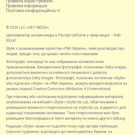
Правила користування
Правова інформація
Політика конфіденційності
© 2026 LLC «UBT MEDIA»
Ідентифікатор онлайн-медіа в Реєстрі суб’єктів у сфері медіа — R40-
05347
Styler є розважальним проєктом «РБК-Україна», який розповідає про
людей, тренди і все, що цікаво читати поза новинами.
Фотографії, ілюстрації та інші зображення належать їхнім
правовласникам. Використання фотографій, позначених Getty Images,
допускається виключно за наявності письмового дозволу
фотоагентства Getty Images. Фотографії, позначені логотипом «Styler»
або підписані «Styler» чи «РБК-Україна», можуть використовуватися на
умовах ліцензії Creative Commons Attribution 4.0 International.
При повному або частковому відтворенні інформаційних матеріалів,
опублікованих на вебсайті «Styler» (styler.rbc.ua), обов'язковим є
розміщення активного гіперпосилання на styler.rbc.ua, відкритого для
індексації пошуковими системами. Таке гіперпосилання має бути
розміщене безпосередньо в тексті матеріалу не нижче другого абзацу.
Редакція «Styler» може не поділяти точку зору авторів публікацій.
Оціночні судження, відповідно до законодавства України, не