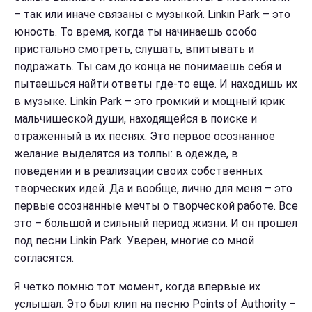
– так или иначе связаны с музыкой. Linkin Park – это
юность. То время, когда ты начинаешь особо
пристально смотреть, слушать, впитывать и
подражать. Ты сам до конца не понимаешь себя и
пытаешься найти ответы где-то еще. И находишь их
в музыке. Linkin Park – это громкий и мощный крик
мальчишеской души, находящейся в поиске и
отраженный в их песнях. Это первое осознанное
желание выделятся из толпы: в одежде, в
поведении и в реализации своих собственных
творческих идей. Да и вообще, лично для меня – это
первые осознанные мечты о творческой работе. Все
это – большой и сильный период жизни. И он прошел
под песни Linkin Park. Уверен, многие со мной
согласятся.
Я четко помню тот момент, когда впервые их
услышал. Это был клип на песню Points of Authority –