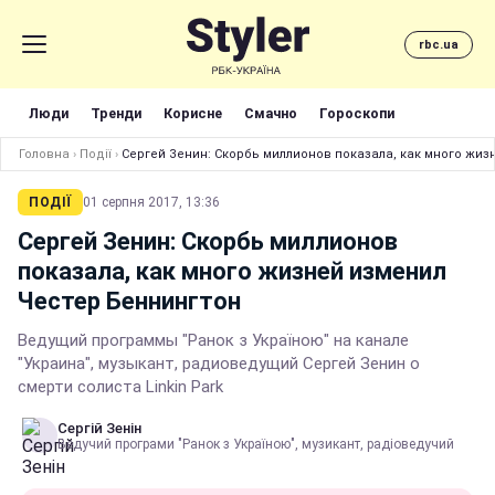
rbc.ua
Люди
Тренди
Корисне
Смачно
Гороскопи
Головна
›
Події
›
Сергей Зенин: Скорбь миллионов показала, как много жиз
ПОДІЇ
01 серпня 2017, 13:36
Сергей Зенин: Скорбь миллионов
показала, как много жизней изменил
Честер Беннингтон
Ведущий программы "Ранок з Україною" на канале
"Украина", музыкант, радиоведущий Сергей Зенин о
смерти солиста Linkin Park
Сергій Зенін
Ведучий програми "Ранок з Україною", музикант, радіоведучий