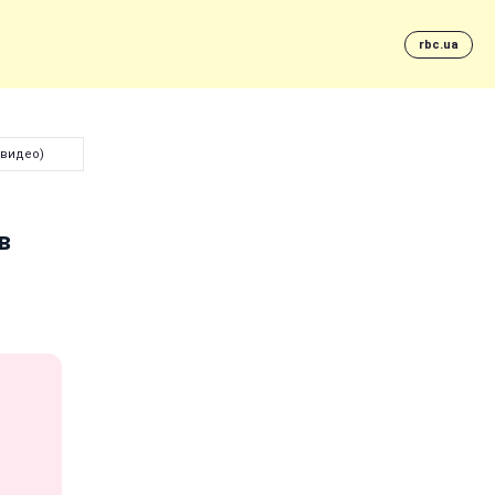
rbc.ua
 видео)
в