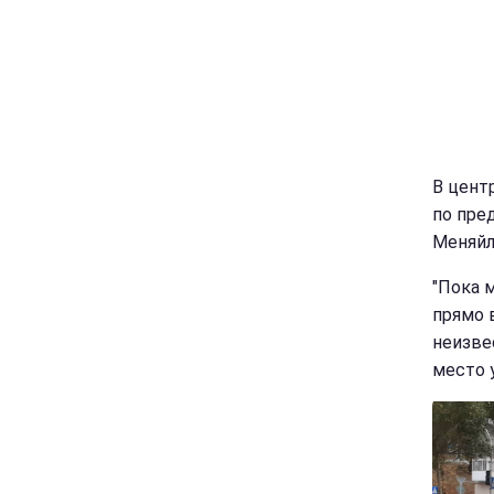
В цент
по пре
Меняйл
"Пока 
прямо в
неизве
место 