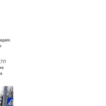
адало
я
 ДТП
ка
на