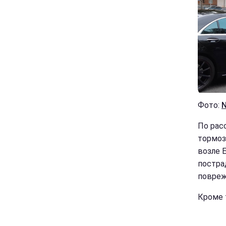
Фото:
N
По рас
тормоз
возле 
постра
повреж
Кроме 