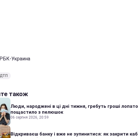
 РБК-Украина
ДТП
йте також
Люди, народжені в ці дні тижня, гребуть гроші лопато
пощастило з пелюшок
06 серпня 2026, 20:59
Відкриваєш банку і вже не зупинитися: як закрити каб