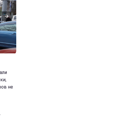
али
ки,
ров не
.