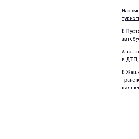
Напомн
турист
В Пуст
автобу
А такж
в ДТП,
В Жашк
трансп
них ока