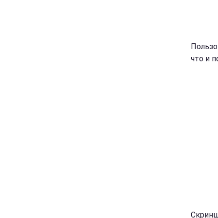
Пользо
что и 
Скриншо