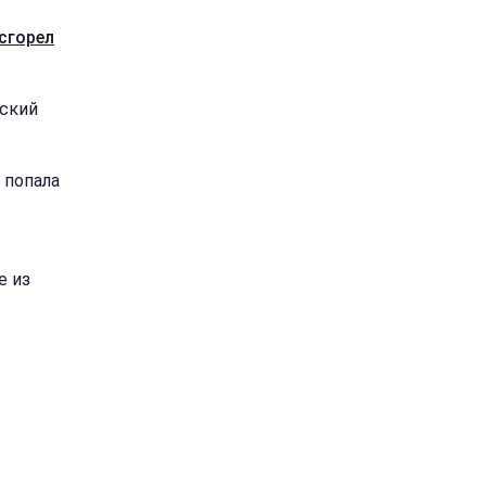
сгорел
еский
 попала
е из