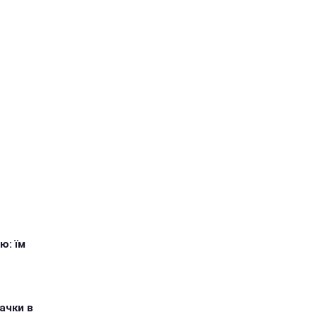
ю: їм
ачки в