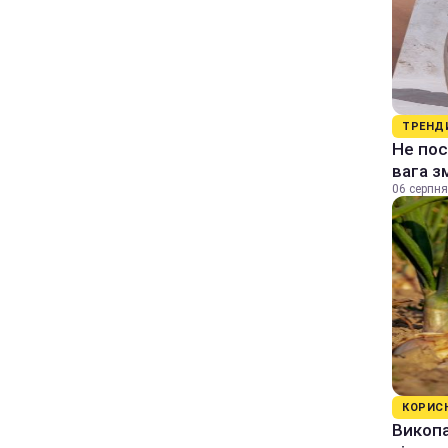
ТРЕНД
Не пос
вага з
06 серпня
КОРИС
Викопа