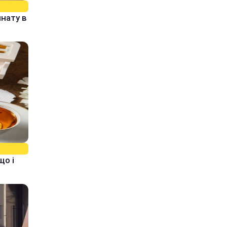
нату в
що і