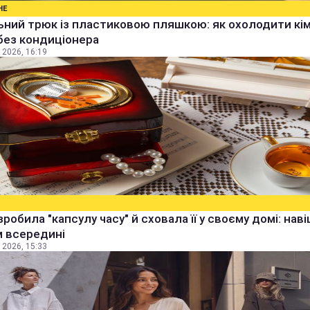
НЕ
ьний трюк із пластиковою пляшкою: як охолодити кім
без кондиціонера
 2026, 16:19
зробила "капсулу часу" й сховала її у своєму домі: наві
м всередині
 2026, 15:33