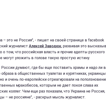
а – это не Россия", - пишет на своей странице в facebook
ский журналист
Алексей Заводюк
, развивая это высказы
 о том, что российская власть и прочие адепты русского
не могут уложить в голове такую простую истину.
в России думают, где бы еще поставить храмы и надо ли 
 образа в общественных туалетах и курятниках, украинцы
но и очень по-европейски отреагировали на поползновени
твенных мракобесов, которым не дает покоя слава их
ких коллег. Чем еще раз показали, что Украина не Россия,
цы – не россияне", - раскрыл мысль журналист.