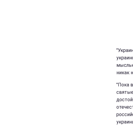
"Украин
украин
мыслью
никак 
"Пока 
святые
достой
отечес
российс
украин