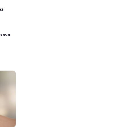
ез
 хоча