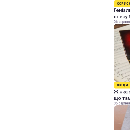
КОРИС
Геніал
спеку 
06 серпня
ЛЮДИ
Жінка 
що та
06 серпня