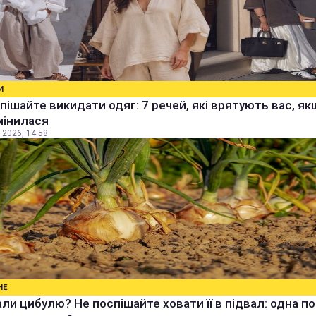
И
пішайте викидати одяг: 7 речей, які врятують вас, я
мінилася
 2026, 14:58
НЕ
ли цибулю? Не поспішайте ховати її в підвал: одна п