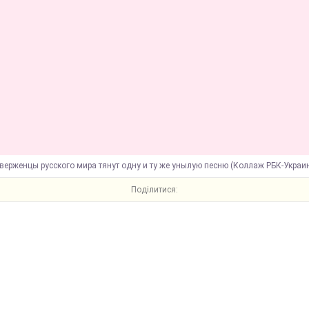
верженцы русского мира тянут одну и ту же унылую песню (Коллаж РБК-Украи
Поділитися: