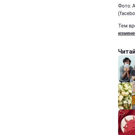
Фото: 
(facebo
Тем в
измене
Чита