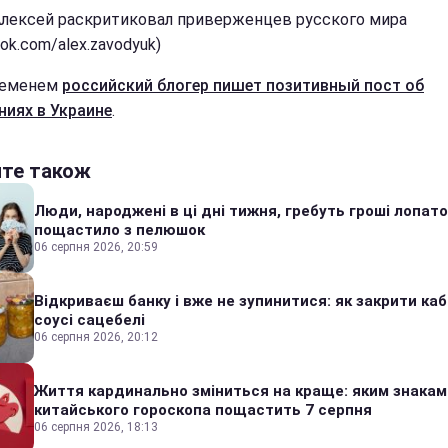
Алексей раскритиковал приверженцев русского мира
ok.com/alex.zavodyuk)
ременем
российский блогер пишет позитивный пост об
ниях в Украине
.
йте також
Люди, народжені в ці дні тижня, гребуть гроші лопато
пощастило з пелюшок
06 серпня 2026, 20:59
Відкриваєш банку і вже не зупинитися: як закрити каб
соусі сацебелі
06 серпня 2026, 20:12
Життя кардинально зміниться на краще: яким знакам
китайського гороскопа пощастить 7 серпня
06 серпня 2026, 18:13