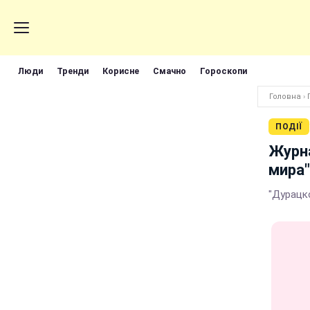
Люди
Тренди
Корисне
Смачно
Гороскопи
Головна
›
ПОДІЇ
Журна
мира"
"Дурацк