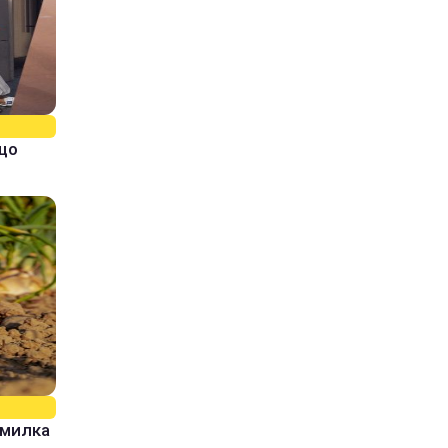
кщо
омилка