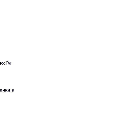
ю: їм
ачки в