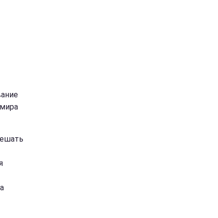
вание
 мира
вешать
я
 а