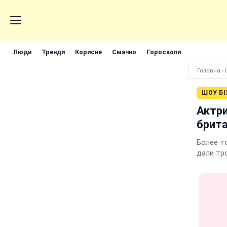
Люди
Тренди
Корисне
Смачно
Гороскопи
Головна
›
ШОУ БІ
Актри
брит
Более то
дали тр