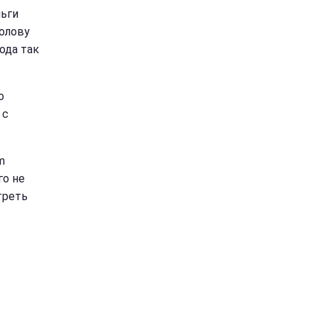
льги
голову
ода так
о
 с
m
го не
треть