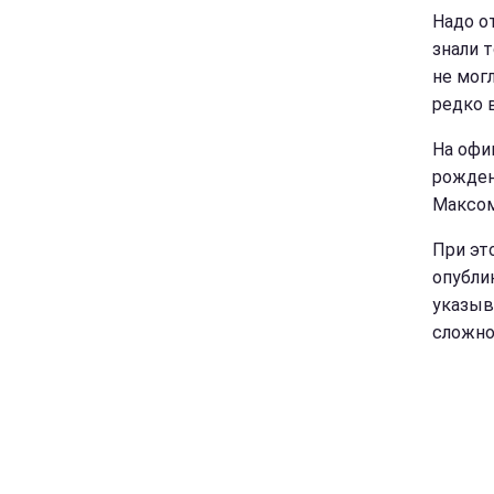
Надо о
знали 
не могл
редко 
На офи
рожден
Максом
При эт
опубли
указыв
сложно