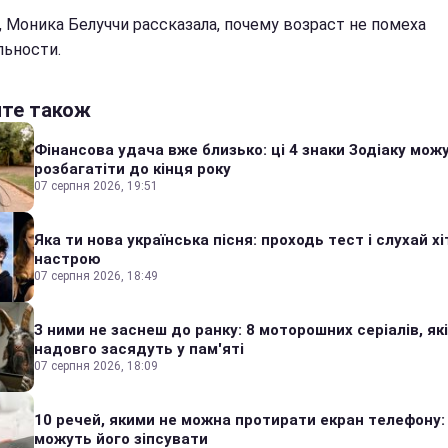
, Моника Белуччи рассказала, почему возраст не помеха
льности.
йте також
Фінансова удача вже близько: ці 4 знаки Зодіаку мож
розбагатіти до кінця року
07 серпня 2026, 19:51
Яка ти нова українська пісня: проходь тест і слухай хі
настрою
07 серпня 2026, 18:49
З ними не заснеш до ранку: 8 моторошних серіалів, які
надовго засядуть у пам'яті
07 серпня 2026, 18:09
10 речей, якими не можна протирати екран телефону:
можуть його зіпсувати