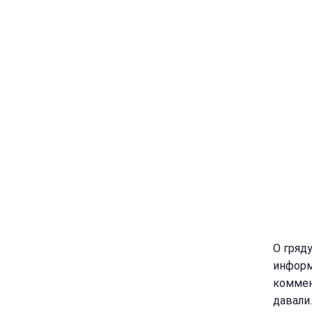
О гряд
информ
коммен
давали.