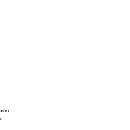
аких
е