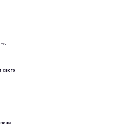
уть
т свого
 вони