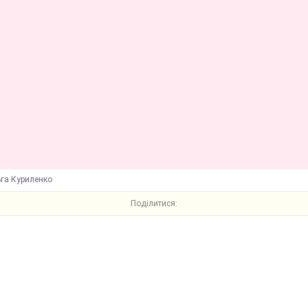
ьга Куриленко
Поділитися: