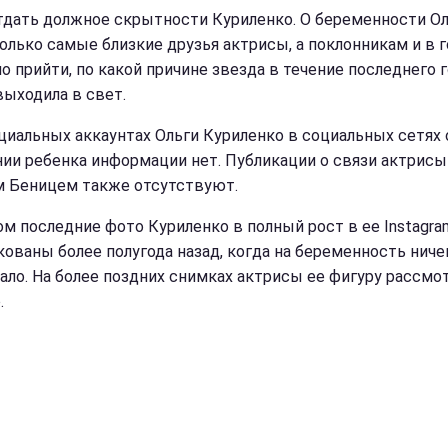
тдать должное скрытности Куриленко. О беременности О
только самые близкие друзья актрисы, а поклонникам и в 
о прийти, по какой причине звезда в течение последнего г
выходила в свет.
циальных аккаунтах Ольги Куриленко в социальных сетях 
ии ребенка информации нет. Публикации о связи актрисы
 Беницем также отсутствуют.
ом последние фото Куриленко в полный рост в ее Instagra
кованы более полугода назад, когда на беременность ниче
ало. На более поздних снимках актрисы ее фигуру рассмо
.