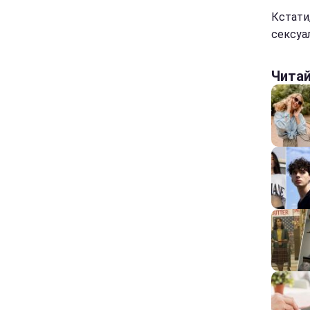
Кстати
сексуа
Чита