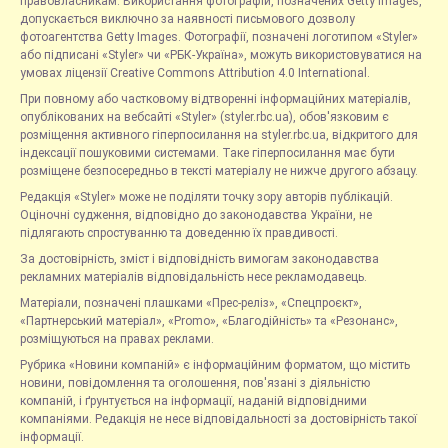
правовласникам. Використання фотографій, позначених Getty Images,
допускається виключно за наявності письмового дозволу
фотоагентства Getty Images. Фотографії, позначені логотипом «Styler»
або підписані «Styler» чи «РБК-Україна», можуть використовуватися на
умовах ліцензії Creative Commons Attribution 4.0 International.
При повному або частковому відтворенні інформаційних матеріалів,
опублікованих на вебсайті «Styler» (styler.rbc.ua), обов'язковим є
розміщення активного гіперпосилання на styler.rbc.ua, відкритого для
індексації пошуковими системами. Таке гіперпосилання має бути
розміщене безпосередньо в тексті матеріалу не нижче другого абзацу.
Редакція «Styler» може не поділяти точку зору авторів публікацій.
Оціночні судження, відповідно до законодавства України, не
підлягають спростуванню та доведенню їх правдивості.
За достовірність, зміст і відповідність вимогам законодавства
рекламних матеріалів відповідальність несе рекламодавець.
Матеріали, позначені плашками «Прес-реліз», «Спецпроєкт»,
«Партнерський матеріал», «Promo», «Благодійність» та «Резонанс»,
розміщуються на правах реклами.
Рубрика «Новини компаній» є інформаційним форматом, що містить
новини, повідомлення та оголошення, пов'язані з діяльністю
компаній, і ґрунтується на інформації, наданій відповідними
компаніями. Редакція не несе відповідальності за достовірність такої
інформації.