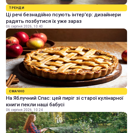
ТРЕНДИ
Ці речі безнадійно псують інтер'єр: дизайнери
радять позбутися їх уже зараз
06 серпня 2026, 10:40
СМАЧНО
На Яблучний Спас: цей пиріг зі старої кулінарної
книги пекли наші бабусі
06 серпня 2026, 10:24