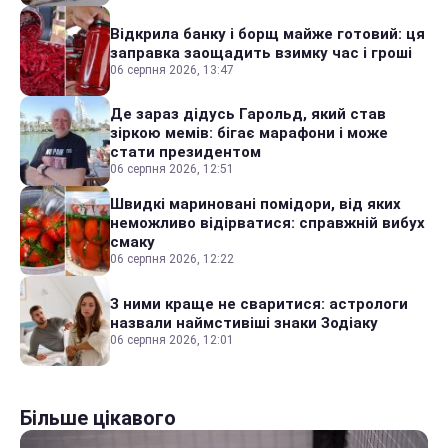
Відкрила банку і борщ майже готовий: ця
заправка заощадить взимку час і гроші
06 серпня 2026, 13:47
Де зараз дідусь Гарольд, який став
зіркою мемів: бігає марафони і може
стати президентом
06 серпня 2026, 12:51
Швидкі мариновані помідори, від яких
неможливо відірватися: справжній вибух
смаку
06 серпня 2026, 12:22
З ними краще не сваритися: астрологи
назвали наймстивіші знаки Зодіаку
06 серпня 2026, 12:01
Більше цікавого