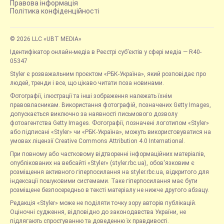
Правова інформація
Політика конфіденційності
© 2026 LLC «UBT MEDIA»
Ідентифікатор онлайн-медіа в Реєстрі суб’єктів у сфері медіа — R40-
05347
Styler є розважальним проєктом «РБК-Україна», який розповідає про
людей, тренди і все, що цікаво читати поза новинами.
Фотографії, ілюстрації та інші зображення належать їхнім
правовласникам. Використання фотографій, позначених Getty Images,
допускається виключно за наявності письмового дозволу
фотоагентства Getty Images. Фотографії, позначені логотипом «Styler»
або підписані «Styler» чи «РБК-Україна», можуть використовуватися на
умовах ліцензії Creative Commons Attribution 4.0 International.
При повному або частковому відтворенні інформаційних матеріалів,
опублікованих на вебсайті «Styler» (styler.rbc.ua), обов'язковим є
розміщення активного гіперпосилання на styler.rbc.ua, відкритого для
індексації пошуковими системами. Таке гіперпосилання має бути
розміщене безпосередньо в тексті матеріалу не нижче другого абзацу.
Редакція «Styler» може не поділяти точку зору авторів публікацій.
Оціночні судження, відповідно до законодавства України, не
підлягають спростуванню та доведенню їх правдивості.