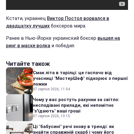
Кстати, украинец
Виктор Постол ворвался в
двадцатку лучших
боксеров мира.
Ранее в Нью-Йорке украинский боксер
вышел на
ринг в маске волка
и победил.
Читайте також
Смак літа в тарілці: це гаспачо від
учасниці "МастерШеф" підкорює з першої
ложки
07 серпня 2026, 11:04
Чому у вас ростуть рахунки за світло:
несподівані прилади, які непомітно
"з'їдають" ваші гроші
07 серпня 2026, 10:15
Ці "бабусині" речі знову в тренді: як
знайти справжній скарб і чому його