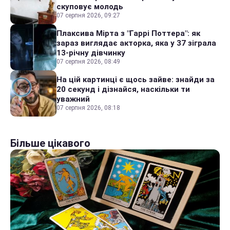
скуповує молодь
07 серпня 2026, 09:27
Плаксива Мірта з "Гаррі Поттера": як
зараз виглядає акторка, яка у 37 зіграла
13-річну дівчинку
07 серпня 2026, 08:49
На цій картинці є щось зайве: знайди за
20 секунд і дізнайся, наскільки ти
уважний
07 серпня 2026, 08:18
Більше цікавого