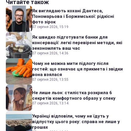
Читайте також
Як виглядають кохані Дантеса,
Пономарьова і Боржемської: рідкісні
фото зірок
07 серпня 2026, 15:19
Як швидко підготувати банки для
консервації: легкі перевірені методи, які
зекономлять ваш час
07 серпня 2026, 14:36
Чому не можна мити підлогу після
гостей: що означає ця прикмета і звідки
вона взялася
07 серпня 2026, 13:55
Не лише льон: стилістка розкрила 6
секретів комфортного образу у спеку
07 серпня 2026, 13:14
Українці відповіли, чому не їдуть у
відпустку цього року: справа не лише у
грошах