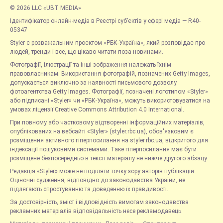
© 2026 LLC «UBT MEDIA»
Ідентифікатор онлайн-медіа в Реєстрі суб’єктів у сфері медіа — R40-
05347
Styler є розважальним проєктом «РБК-Україна», який розповідає про
людей, тренди і все, що цікаво читати поза новинами.
Фотографії, ілюстрації та інші зображення належать їхнім
правовласникам. Використання фотографій, позначених Getty Images,
допускається виключно за наявності письмового дозволу
фотоагентства Getty Images. Фотографії, позначені логотипом «Styler»
або підписані «Styler» чи «РБК-Україна», можуть використовуватися на
умовах ліцензії Creative Commons Attribution 4.0 International.
При повному або частковому відтворенні інформаційних матеріалів,
опублікованих на вебсайті «Styler» (styler.rbc.ua), обов'язковим є
розміщення активного гіперпосилання на styler.rbc.ua, відкритого для
індексації пошуковими системами. Таке гіперпосилання має бути
розміщене безпосередньо в тексті матеріалу не нижче другого абзацу.
Редакція «Styler» може не поділяти точку зору авторів публікацій.
Оціночні судження, відповідно до законодавства України, не
підлягають спростуванню та доведенню їх правдивості.
За достовірність, зміст і відповідність вимогам законодавства
рекламних матеріалів відповідальність несе рекламодавець.