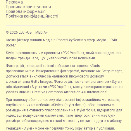
Реклама
Правила користування
Правова інформація
Політика конфіденційності
© 2026 LLC «UBT MEDIA»
Ідентифікатор онлайн-медіа в Реєстрі суб’єктів у сфері медіа — R40-
05347
Styler є розважальним проєктом «РБК-Україна», який розповідає про
людей, тренди і все, що цікаво читати поза новинами.
Фотографії, ілюстрації та інші зображення належать їхнім
правовласникам. Використання фотографій, позначених Getty Images,
допускається виключно за наявності письмового дозволу
фотоагентства Getty Images. Фотографії, позначені логотипом «Styler»
або підписані «Styler» чи «РБК-Україна», можуть використовуватися на
умовах ліцензії Creative Commons Attribution 4.0 International.
При повному або частковому відтворенні інформаційних матеріалів,
опублікованих на вебсайті «Styler» (styler.rbc.ua), обов'язковим є
розміщення активного гіперпосилання на styler.rbc.ua, відкритого для
індексації пошуковими системами. Таке гіперпосилання має бути
розміщене безпосередньо в тексті матеріалу не нижче другого абзацу.
Редакція «Styler» може не поділяти точку зору авторів публікацій.