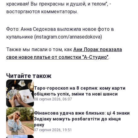
красивая! Вы прекрасны и душой, и телом", -
восторгаются комментаторы.
Фото: Анна Седокова выложила новое фото в
купальнике (instagram.com/annasedokova)
Также мы писали о том, как
Ани Лорак показала
свое новое платье от солистки "А-Студио"
.
Читайте також
Таро-гороскоп на 8 серпня: кому карти
обіцяють успіх, зміни та нові шанси
08 серпня 2026, 06:07
Фінансова удача вже близько: ці 4 знаки
Зодіаку можуть розбагатіти до кінця
року
07 серпня 2026, 19:51