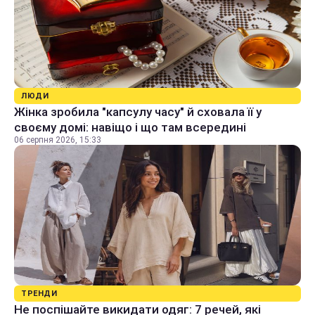
ЛЮДИ
Жінка зробила "капсулу часу" й сховала її у
своєму домі: навіщо і що там всередині
06 серпня 2026, 15:33
ТРЕНДИ
Не поспішайте викидати одяг: 7 речей, які