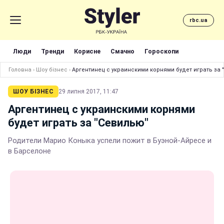
rbc.ua
Люди
Тренди
Корисне
Смачно
Гороскопи
Головна
›
Шоу бізнес
›
Аргентинец с украинскими корнями будет играть за 
ШОУ БІЗНЕС
29 липня 2017, 11:47
Аргентинец с украинскими корнями
будет играть за "Севилью"
Родители Марио Коныка успели пожит в Буэной-Айресе и
в Барселоне