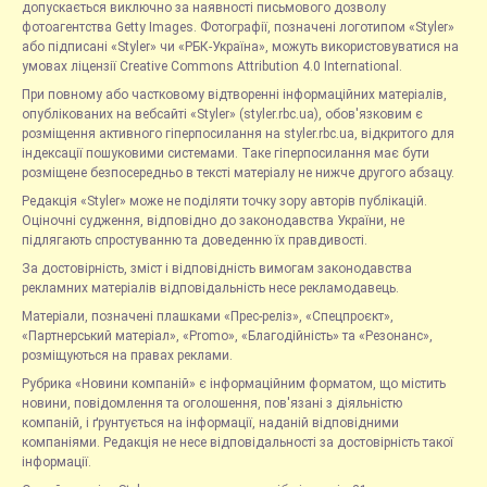
допускається виключно за наявності письмового дозволу
фотоагентства Getty Images. Фотографії, позначені логотипом «Styler»
або підписані «Styler» чи «РБК-Україна», можуть використовуватися на
умовах ліцензії Creative Commons Attribution 4.0 International.
При повному або частковому відтворенні інформаційних матеріалів,
опублікованих на вебсайті «Styler» (styler.rbc.ua), обов'язковим є
розміщення активного гіперпосилання на styler.rbc.ua, відкритого для
індексації пошуковими системами. Таке гіперпосилання має бути
розміщене безпосередньо в тексті матеріалу не нижче другого абзацу.
Редакція «Styler» може не поділяти точку зору авторів публікацій.
Оціночні судження, відповідно до законодавства України, не
підлягають спростуванню та доведенню їх правдивості.
За достовірність, зміст і відповідність вимогам законодавства
рекламних матеріалів відповідальність несе рекламодавець.
Матеріали, позначені плашками «Прес-реліз», «Спецпроєкт»,
«Партнерський матеріал», «Promo», «Благодійність» та «Резонанс»,
розміщуються на правах реклами.
Рубрика «Новини компаній» є інформаційним форматом, що містить
новини, повідомлення та оголошення, пов'язані з діяльністю
компаній, і ґрунтується на інформації, наданій відповідними
компаніями. Редакція не несе відповідальності за достовірність такої
інформації.