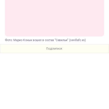
Фото: Марио Конык вошел в состав "Севильи" (sevillafc.es)
Поділитися: