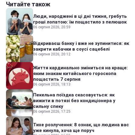
Читайте також
Люди, народжені в ці дні тижня, гребуть
гроші лопатою: їм пощастило з пелюшок
06 серпня 2026, 20:59
Відкриваєш банку і вже не зупинитися: як
закрити кабачки в соусі сацебелі
06 серпня 2026, 20:12
Життя кардинально зміниться на краще:
яким знакам китайського гороскопа
пощастить 7 серпня
06 серпня 2026, 18:13
Пекельна поїздка скасовується: як
вижити в потязі без кондиціонера у
сильну спеку
06 серпня 2026, 17:25
Тихе розлучення: 8 ознак, що людина вас
уже кинула, хоча ще поруч