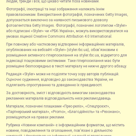
людей, тренди і все, що цікаво читати поза новинами.
Фотографії, ілюстрації та інші зображення належать їхнім
правовласникам. Використання фотографій, позначених Getty Images,
допускається виключно за наявності письмового дозволу
фотоагентства Getty Images. Фотографії, позначені логотипом «Styler»
або підписані «Styler» чи «РБК-Україна», можуть використовуватися на
умовах ліцензії Creative Commons Attribution 4.0 International.
При повному або частковому відтворенні інформаційних матеріалів,
опублікованих на вебсайті «Styler» (styler.rbc.ua), обов'язковим є
розміщення активного гіперпосилання на styler.rbc.ua, відкритого для
індексації пошуковими системами. Таке гіперпосилання має бути
розміщене безпосередньо в тексті матеріалу не нижче другого абзацу.
Редакція «Styler» може не поділяти точку зору авторів публікацій.
Оціночні судження, відповідно до законодавства України, не
підлягають спростуванню та доведенню їх правдивості.
За достовірність, зміст і відповідність вимогам законодавства
рекламних матеріалів відповідальність несе рекламодавець.
Матеріали, позначені плашками «Прес-реліз», «Спецпроєкт»,
«Партнерський матеріал», «Promo», «Благодійність» та «Резонанс»,
розміщуються на правах реклами.
Рубрика «Новини компаній» є інформаційним форматом, що містить
новини, повідомлення та оголошення, пов'язані з діяльністю