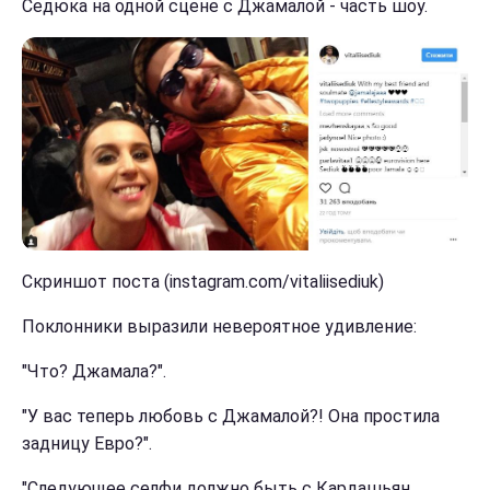
Седюка на одной сцене с Джамалой - часть шоу.
Скриншот поста (instagram.com/vitaliisediuk)
Поклонники выразили невероятное удивление:
"Что? Джамала?".
"У вас теперь любовь с Джамалой?! Она простила
задницу Евро?".
"Следующее селфи должно быть с Кардашьян,