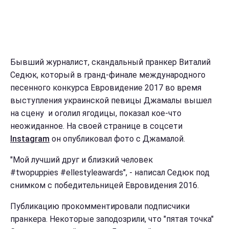
Бывший журналист, скандальный пранкер Виталий
Седюк, который в гранд-финале международного
песенного конкурса Евровидение 2017 во время
выступления украинской певицы Джамалы вышел
на сцену и оголил ягодицы, показал кое-что
неожиданное. На своей странице в соцсети
Instagram
он опубликовал фото с Джамалой.
"Мой лучший друг и близкий человек
#twopuppies #ellestyleawards", - написал Седюк под
снимком с победительницей Евровидения 2016.
Публикацию прокомментировали подписчики
пранкера. Некоторые заподозрили, что "пятая точка"