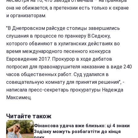
несмотря на то, что звезда отмечала – на пранкера
она не обижается, а претензии есть только к охране
и организаторам.
"В Днепровском райсуде столицы завершились
слушания в процессе по пранкеру В.Седюку,
которого обвиняют в хулиганских действиях во
время международного песенного конкурса
Евровидение 2017. Прокурор в ходе дебатов
попросил для правонарушителя наказание в виде 240
часов общественных работ. Суд удалился в
совещательную комнату для принятия решения", -
написала пресс-секретарь прокуратуры Надежда
Максимец.
Читайте також
Фінансова удача вже близько: ці 4 знаки
Зодіаку можуть розбагатіти до кінця
року