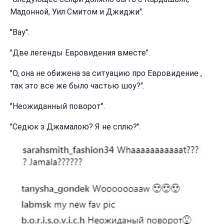
Мадонной, Уил Смитом и Джиджи".
"Вау".
"Две легенды Евровидения вместе".
"О, она не обижена за ситуацию про Евровидение ,
так это все же было частью шоу?".
"Неожиданный поворот".
"Седюк з Джамалою? Я не сплю?".