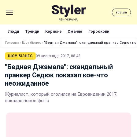
rbc.ua
Люди
Тренди
Корисне
Смачно
Гороскопи
Головна
›
Шоу бізнес
›
"Бедная Джамала": скандальный пранкер Седюк по
ШОУ БІЗНЕС
09 листопада 2017, 08:43
"Бедная Джамала": скандальный
пранкер Седюк показал кое-что
неожиданное
Журналист, который оголился на Евровидении 2017,
показал новое фото