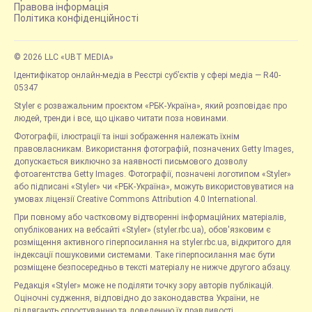
Правова інформація
Політика конфіденційності
© 2026 LLC «UBT MEDIA»
Ідентифікатор онлайн-медіа в Реєстрі суб’єктів у сфері медіа — R40-
05347
Styler є розважальним проєктом «РБК-Україна», який розповідає про
людей, тренди і все, що цікаво читати поза новинами.
Фотографії, ілюстрації та інші зображення належать їхнім
правовласникам. Використання фотографій, позначених Getty Images,
допускається виключно за наявності письмового дозволу
фотоагентства Getty Images. Фотографії, позначені логотипом «Styler»
або підписані «Styler» чи «РБК-Україна», можуть використовуватися на
умовах ліцензії Creative Commons Attribution 4.0 International.
При повному або частковому відтворенні інформаційних матеріалів,
опублікованих на вебсайті «Styler» (styler.rbc.ua), обов'язковим є
розміщення активного гіперпосилання на styler.rbc.ua, відкритого для
індексації пошуковими системами. Таке гіперпосилання має бути
розміщене безпосередньо в тексті матеріалу не нижче другого абзацу.
Редакція «Styler» може не поділяти точку зору авторів публікацій.
Оціночні судження, відповідно до законодавства України, не
підлягають спростуванню та доведенню їх правдивості.