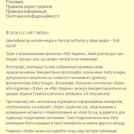
Реклама
Правила користування
Правова інформація
Політика конфіденційності
© 2026 LLC «UBT MEDIA»
Ідентифікатор онлайн-медіа в Реєстрі суб’єктів у сфері медіа — R40-
05347
Styler є розважальним проєктом «РБК-Україна», який розповідає про
людей, тренди і все, що цікаво читати поза новинами.
Фотографії, ілюстрації та інші зображення належать їхнім
правовласникам. Використання фотографій, позначених Getty Images,
допускається виключно за наявності письмового дозволу
фотоагентства Getty Images. Фотографії, позначені логотипом «Styler»
або підписані «Styler» чи «РБК-Україна», можуть використовуватися на
умовах ліцензії Creative Commons Attribution 4.0 International.
При повному або частковому відтворенні інформаційних матеріалів,
опублікованих на вебсайті «Styler» (styler.rbc.ua), обов'язковим є
розміщення активного гіперпосилання на styler.rbc.ua, відкритого для
індексації пошуковими системами. Таке гіперпосилання має бути
розміщене безпосередньо в тексті матеріалу не нижче другого абзацу.
Редакція «Styler» може не поділяти точку зору авторів публікацій.