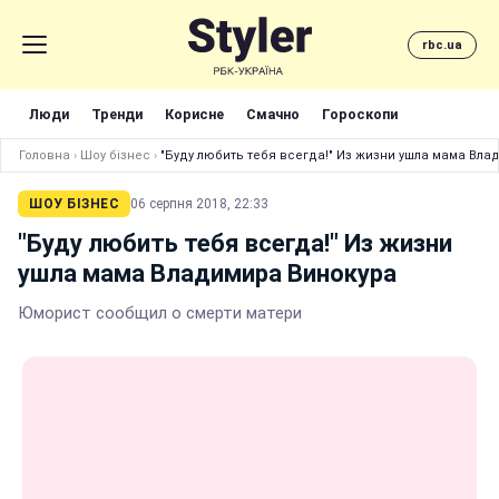
rbc.ua
Люди
Тренди
Корисне
Смачно
Гороскопи
Головна
›
Шоу бізнес
›
"Буду любить тебя всегда!" Из жизни ушла мама Вла
ШОУ БІЗНЕС
06 серпня 2018, 22:33
"Буду любить тебя всегда!" Из жизни
ушла мама Владимира Винокура
Юморист сообщил о смерти матери