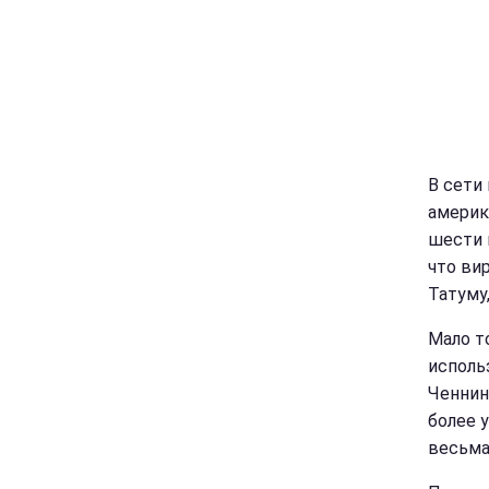
В сети 
америк
шести 
что ви
Татуму
Мало т
исполь
Ченнин
более 
весьма