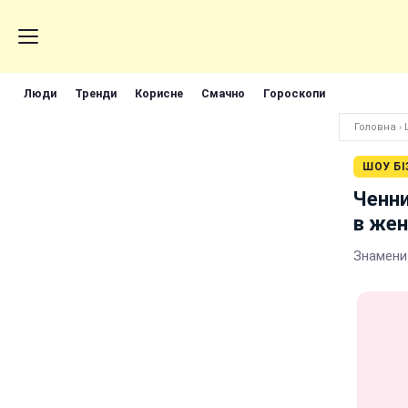
Люди
Тренди
Корисне
Смачно
Гороскопи
Головна
›
ШОУ БІ
Ченни
в жен
Знамени