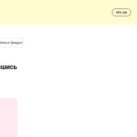
rbc.ua
латье (видео)
вшись