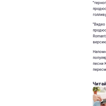
"терно
продюс
голлив
"Видео
продюс
Romant
версию.
Напомн
популя
песни 
пересм
Чита