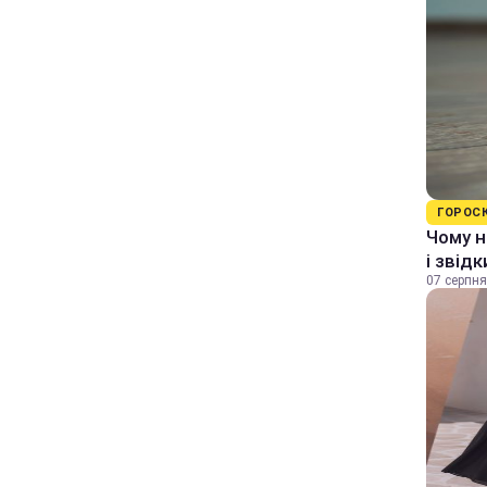
ГОРОС
Чому н
і звід
07 серпня