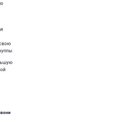
но
ая
 свою
руппы.
ольшую
ной
 вони