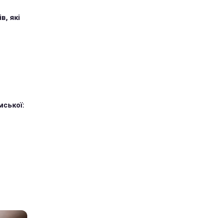
в, які
мської: