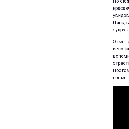
По сюж
красав
увидев 
Пинк, 
супруг
Отмети
исполн
вспомн
страст
Поэтом
посмот