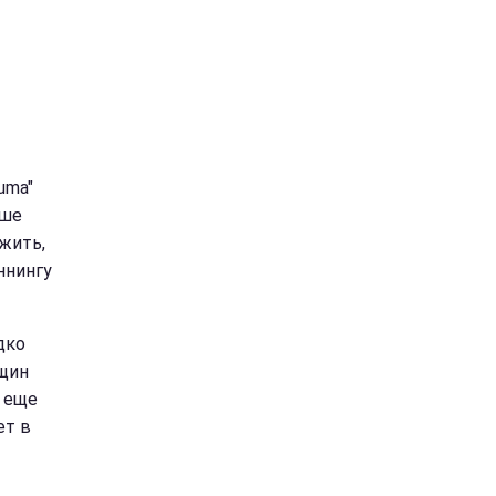
uma"
ыше
жить,
ннингу
дко
щин
о еще
ет в