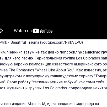
P!nk - Beautiful Trauma (youtube.com/PinkVEVO)
им, Ченнинг Татум не так давно
попросил украинскую гр
ть для него песню
. Тернопольская группа Los Colorados за
ческую версию композиции известного американского ро
ива The Romantics "What I Like About You". Как известно, э
саундтреком к популярному голливудскому сериалу "Това
ив". Свою работу "тетилькивецкие лабухи", как сами себя
ют музыканты группы Los Colorados, сопроводили нехит
писало издание MusicInUA, идея создания видеоряда на