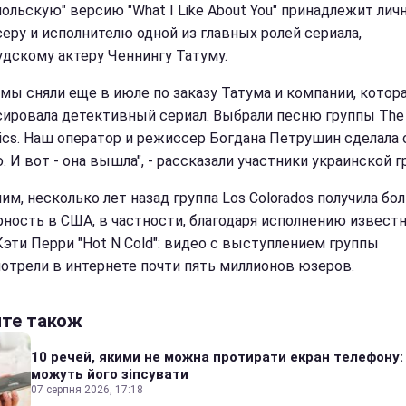
польскую" версию "What I Like About You" принадлежит лич
еру и исполнителю одной из главных ролей сериала,
удскому актеру Ченнингу Татуму.
 мы сняли еще в июле по заказу Татума и компании, котор
ировала детективный сериал. Выбрали песню группы The
ics. Наш оператор и режиссер Богдана Петрушин сделала
 И вот - она ​​вышла", - рассказали участники украинской г
им, несколько лет назад группа Los Colorados получила б
рность в США, в частности, благодаря исполнению извест
Кэти Перри "Hot N Cold": видео с выступлением группы
отрели в интернете почти пять миллионов юзеров.
йте також
10 речей, якими не можна протирати екран телефону:
можуть його зіпсувати
07 серпня 2026, 17:18