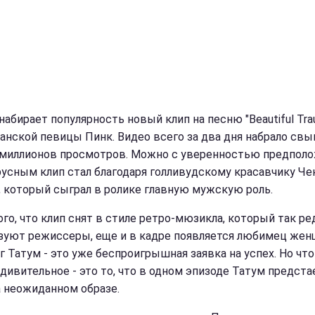
набирает популярность новый клип на песню "Beautiful Tra
анской певицы Пинк. Видео всего за два дня набрало св
миллионов просмотров. Можно с уверенностью предполо
русным клип стал благодаря голливудскому красавчику Че
, который сыграл в ролике главную мужскую роль.
ого, что клип снят в стиле ретро-мюзикла, который так ре
зуют режиссеры, еще и в кадре появляется любимец жен
г Татум - это уже беспроигрышная заявка на успех. Но чт
удивительное - это то, что в одном эпизоде Татум предста
 неожиданном образе.