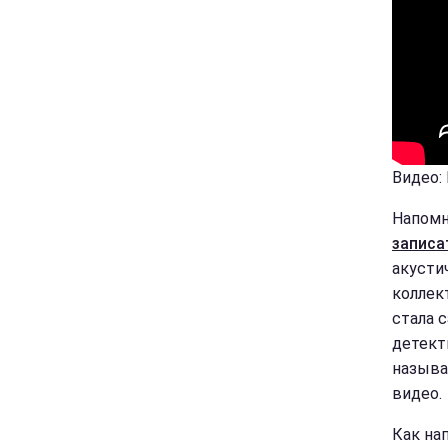
Видео: 
Напомн
записа
акусти
коллект
стала 
детект
называ
видео.
Как на