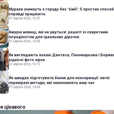
Мурахи зникнуть з городу без "хімії": 5 простих способі
справді працюють
07 серпня 2026, 16:37
Ажурні млинці, які не рвуться: рецепт із секретним
інгредієнтом для ідеальних дірочок
07 серпня 2026, 15:55
Як виглядають кохані Дантеса, Пономарьова і Борже
рідкісні фото зірок
07 серпня 2026, 15:19
Як швидко підготувати банки для консервації: легкі
перевірені методи, які зекономлять ваш час
07 серпня 2026, 14:36
е цікавого