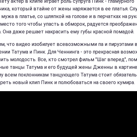
ету актер в клипе играет роль супруга Пинк - гламурного
чика, который втайне от жены наряжается в ее платья. Сл
мужа в платье, со шляпкой на голове и в перчатках на рук
вместо того чтобы упасть в обморок, радуется преображ
а. Она даже решает накрасить ему губы красной помадой.
м, что видео изобилует всевозможными па и пируэтами 
ении Татума и Пинк. Для Ченнинга - это прекрасная возм
ить молодость. Все, кто смотрел фильм "Шаг вперед", по
ные танцы Татума и его будущей жены Дженны в картине
у всем поклонникам танцующего Татума стоит обязатель
реть новый клип Пинк и полюбоваться на своего кумира.