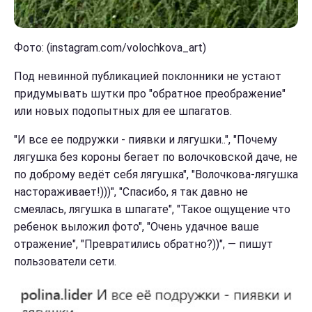
Фото: (instagram.com/volochkova_art)
Под невинной публикацией поклонники не устают
придумывать шутки про "обратное преображение"
или новых подопытных для ее шпагатов.
"И все ее подружки - пиявки и лягушки..", "Почему
лягушка без короны бегает по волочковской даче, не
по доброму ведёт себя лягушка", "Волочкова-лягушка
настораживает!)))", "Спасибо, я так давно не
смеялась, лягушка в шпагате", "Такое ощущение что
ребенок выложил фото", "Очень удачное ваше
отражение", "Превратились обратно?))", — пишут
пользователи сети.