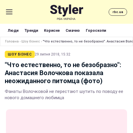
rbc.ua
Люди
Тренди
Корисне
Смачно
Гороскопи
Головна
›
Шоу бізнес
›
"Что естественно, то не безобразно": Анастасия Во
ШОУ БІЗНЕС
29 липня 2018, 15:32
"Что естественно, то не безобразно":
Анастасия Волочкова показала
неожиданного питомца (фото)
Фанаты Волочковой не перестают шутить по поводу ее
нового домашнего любимца