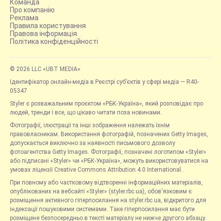
Команда
Про компанію
Реклама
Правила користування
Правова інформація
Політика конфіденційності
© 2026 LLC «UBT MEDIA»
Ідентифікатор онлайн-медіа в Реєстрі суб’єктів у сфері медіа — R40-
05347
Styler є розважальним проєктом «РБК-Україна», який розповідає про
людей, тренди і все, що цікаво читати поза новинами.
Фотографії, ілюстрації та інші зображення належать їхнім
правовласникам. Використання фотографій, позначених Getty Images,
допускається виключно за наявності письмового дозволу
фотоагентства Getty Images. Фотографії, позначені логотипом «Styler»
або підписані «Styler» чи «РБК-Україна», можуть використовуватися на
умовах ліцензії Creative Commons Attribution 4.0 International.
При повному або частковому відтворенні інформаційних матеріалів,
опублікованих на вебсайті «Styler» (styler.rbc.ua), обов'язковим є
розміщення активного гіперпосилання на styler.rbc.ua, відкритого для
індексації пошуковими системами. Таке гіперпосилання має бути
розміщене безпосередньо в тексті матеріалу не нижче другого абзацу.