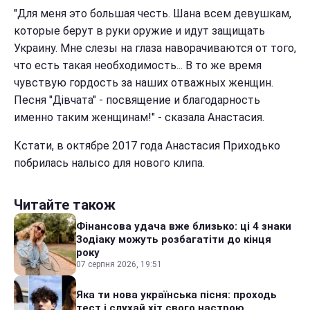
"Для меня это большая честь. Шана всем девушкам,
которые берут в руки оружие и идут защищать
Украину. Мне слезы на глаза наворачиваются от того,
что есть такая необходимость... В то же время
чувствую гордость за наших отважных женщин.
Песня "Дівчата" - посвящение и благодарность
именно таким женщинам!" - сказала Анастасия.
Кстати, в октябре 2017 года Анастасия Приходько
побрилась налысо для нового клипа.
Читайте також
Фінансова удача вже близько: ці 4 знаки
Зодіаку можуть розбагатіти до кінця
року
07 серпня 2026, 19:51
Яка ти нова українська пісня: проходь
тест і слухай хіт свого настрою