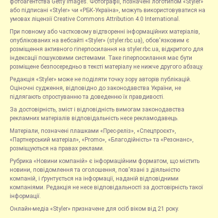
фотоагентства Getty Images. Фотографії, позначені логотипом «Styler»
або підписані «Styler» чи «РБК-Україна», можуть використовуватися на
умовах ліцензії Creative Commons Attribution 4.0 International.
При повному або частковому відтворенні інформаційних матеріалів,
опублікованих на вебсайті «Styler» (styler.rbc.ua), обов'язковим є
розміщення активного гіперпосилання на styler.rbc.ua, відкритого для
індексації пошуковими системами. Таке гіперпосилання має бути
розміщене безпосередньо в тексті матеріалу не нижче другого абзацу.
Редакція «Styler» може не поділяти точку зору авторів публікацій.
Оціночні судження, відповідно до законодавства України, не
підлягають спростуванню та доведенню їх правдивості.
За достовірність, зміст і відповідність вимогам законодавства
рекламних матеріалів відповідальність несе рекламодавець.
Матеріали, позначені плашками «Прес-реліз», «Спецпроєкт»,
«Партнерський матеріал», «Promo», «Благодійність» та «Резонанс»,
розміщуються на правах реклами.
Рубрика «Новини компаній» є інформаційним форматом, що містить
новини, повідомлення та оголошення, пов'язані з діяльністю
компаній, і ґрунтується на інформації, наданій відповідними
компаніями. Редакція не несе відповідальності за достовірність такої
інформації.
Онлайн-медіа «Styler» призначене для осіб віком від 21 року.