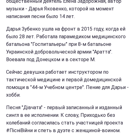
общественный деятель Елена Задорожная, автор
музыки - Дарья Яковенко, которой на момент
написания песни было 14 лет.
Дарья Зубенко ушла на фронт в 2015 году, когда ей
было 28 лет. Работала парамедиком медицинского
батальона "Госпитальеры" при 8-м батальоне
Украинской добровольческой армии "Аратта".
Воевала под Донецком и в секторе М.
Сейчас девушка работает инструктором по
тактической медицине и первой домедицинской
помощи в "44-м Учебном центре". Пение для Дарьи -
хобби.
Песня "Дівчата" - первый записанный и изданный
сингл в ее исполнении. К слову, Приходько без
колебаний согласилась стать участницей проекта
#ПісніВійни и спеть в дуэте с женщиной-воином.