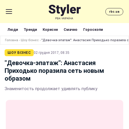
rbc.ua
Люди
Тренди
Корисне
Смачно
Гороскопи
Головна
›
Шоу бізнес
›
"Девочка-эпатаж": Анастасия Приходько поразила 
ШОУ БІЗНЕС
02 грудня 2017, 08:35
"Девочка-эпатаж": Анастасия
Приходько поразила сеть новым
образом
Знаменитость продолжает удивлять публику