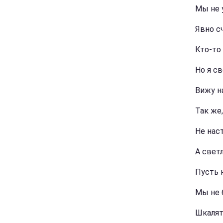
Мы не 
Явно сч
Кто-то 
Но я с
Вижу н
Так же
Не нас
А свет
Пусть 
Мы не 
Шкалят