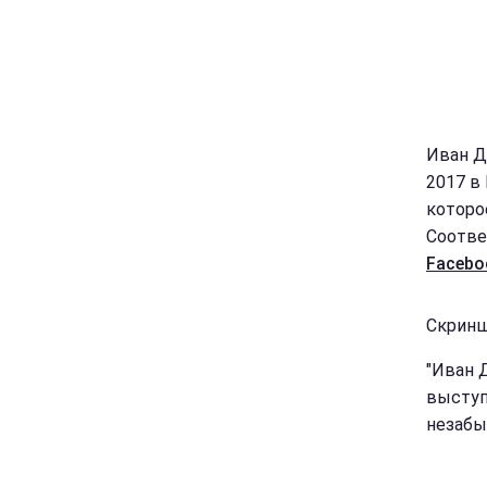
Иван Д
2017 в
которо
Соотве
Facebo
Скринш
"Иван 
выступ
незабыв