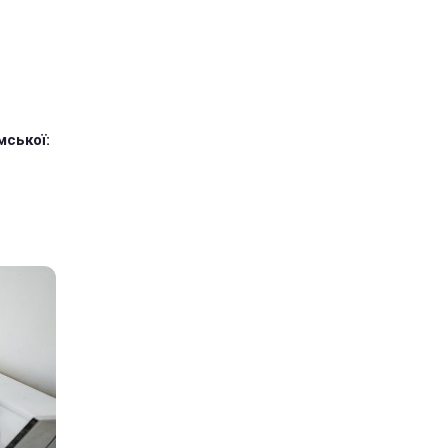
мської: