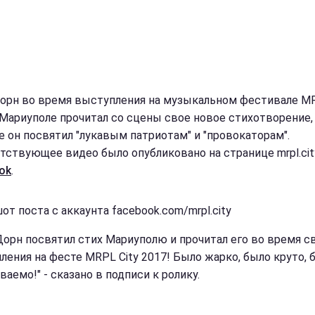
орн во время выступления на музыкальном фестивале MR
 Мариуполе прочитал со сцены свое новое стихотворение,
е он посвятил "лукавым патриотам" и "провокаторам".
тствующее видео было опубликовано на странице mrpl.cit
ok
.
от поста с аккаунта facebook.com/mrpl.city
Дорн посвятил стих Мариуполю и прочитал его во время с
ления на фесте MRPL City 2017! Было жарко, было круто, 
аемо!" - сказано в подписи к ролику.