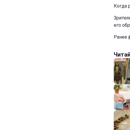
Когда 
Зрител
его об
Ранее
Чита