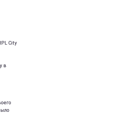
PL City
y в
воего
было