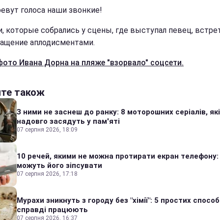
ревут голоса наши звонкие!
и, которые собрались у сцены, где выступал певец, встре
ращение аплодисментами.
фото Ивана Дорна на пляже "взорвало" соцсети.
йте також
З ними не заснеш до ранку: 8 моторошних серіалів, які
надовго засядуть у пам'яті
07 серпня 2026, 18:09
10 речей, якими не можна протирати екран телефону:
можуть його зіпсувати
07 серпня 2026, 17:18
Мурахи зникнуть з городу без "хімії": 5 простих способі
справді працюють
07 серпня 2026, 16:37