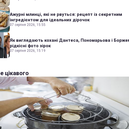
Ажурні млинці, які не рвуться: рецепт із секретним
інгредієнтом для ідеальних дірочок
07 серпня 2026, 15:55
Як виглядають кохані Дантеса, Пономарьова і Борже
рідкісні фото зірок
07 серпня 2026, 15:19
е цікавого