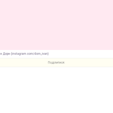
н Дорн (instagram.com/dorn_ivan)
Поділитися: