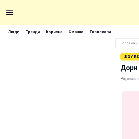
Люди
Тренди
Корисне
Смачно
Гороскопи
Головна
›
ШОУ БІ
Дорн 
Украинс