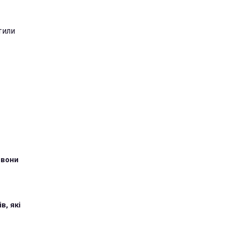
тили
 вони
в, які