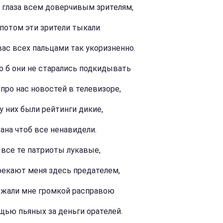
 глаза всем доверчивым зрителям,
потом эти зрители тыкали
вас всех пальцами так укоризненно.
о б они не старались подкидывать
 про нас новостей в телевизоре,
у них были рейтинги дикие,
вана чтоб все ненавидели.
 все те патриоты лукавые,
рекают меня здесь предателем,
ожали мне громкой расправою
щью пьяных за деньги орателей.