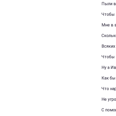
Пыли в
Чтобы 
Мне в 
Скольк
Всяких
Чтобы 
Ну а И
Как бы
Что на
Не угр
С помо