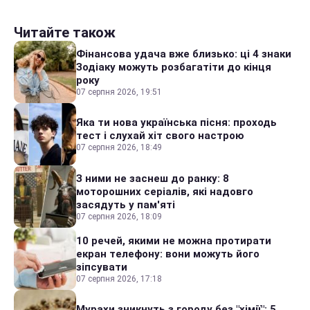
Читайте також
Фінансова удача вже близько: ці 4 знаки
Зодіаку можуть розбагатіти до кінця
року
07 серпня 2026, 19:51
Яка ти нова українська пісня: проходь
тест і слухай хіт свого настрою
07 серпня 2026, 18:49
З ними не заснеш до ранку: 8
моторошних серіалів, які надовго
засядуть у пам'яті
07 серпня 2026, 18:09
10 речей, якими не можна протирати
екран телефону: вони можуть його
зіпсувати
07 серпня 2026, 17:18
Мурахи зникнуть з городу без "хімії": 5