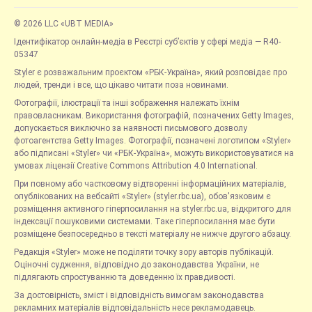
© 2026 LLC «UBT MEDIA»
Ідентифікатор онлайн-медіа в Реєстрі суб’єктів у сфері медіа — R40-
05347
Styler є розважальним проєктом «РБК-Україна», який розповідає про
людей, тренди і все, що цікаво читати поза новинами.
Фотографії, ілюстрації та інші зображення належать їхнім
правовласникам. Використання фотографій, позначених Getty Images,
допускається виключно за наявності письмового дозволу
фотоагентства Getty Images. Фотографії, позначені логотипом «Styler»
або підписані «Styler» чи «РБК-Україна», можуть використовуватися на
умовах ліцензії Creative Commons Attribution 4.0 International.
При повному або частковому відтворенні інформаційних матеріалів,
опублікованих на вебсайті «Styler» (styler.rbc.ua), обов'язковим є
розміщення активного гіперпосилання на styler.rbc.ua, відкритого для
індексації пошуковими системами. Таке гіперпосилання має бути
розміщене безпосередньо в тексті матеріалу не нижче другого абзацу.
Редакція «Styler» може не поділяти точку зору авторів публікацій.
Оціночні судження, відповідно до законодавства України, не
підлягають спростуванню та доведенню їх правдивості.
За достовірність, зміст і відповідність вимогам законодавства
рекламних матеріалів відповідальність несе рекламодавець.