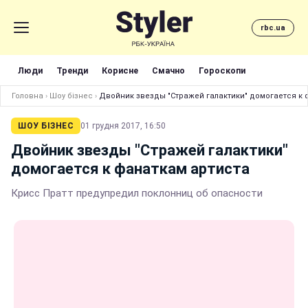
rbc.ua
Люди
Тренди
Корисне
Смачно
Гороскопи
Головна
›
Шоу бізнес
›
Двойник звезды "Стражей галактики" домогается к 
ШОУ БІЗНЕС
01 грудня 2017, 16:50
Двойник звезды "Стражей галактики"
домогается к фанаткам артиста
Крисс Пратт предупредил поклонниц об опасности