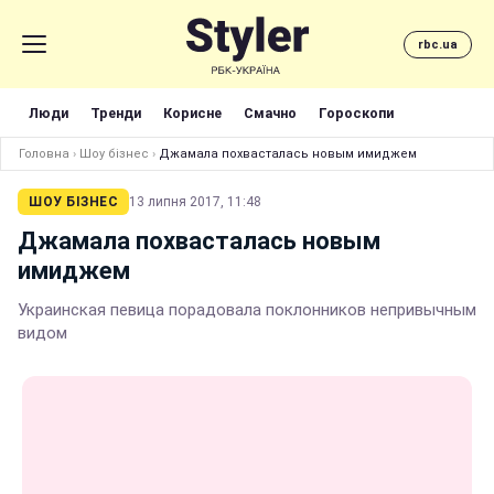
rbc.ua
Люди
Тренди
Корисне
Смачно
Гороскопи
Головна
›
Шоу бізнес
›
Джамала похвасталась новым имиджем
ШОУ БІЗНЕС
13 липня 2017, 11:48
Джамала похвасталась новым
имиджем
Украинская певица порадовала поклонников непривычным
видом