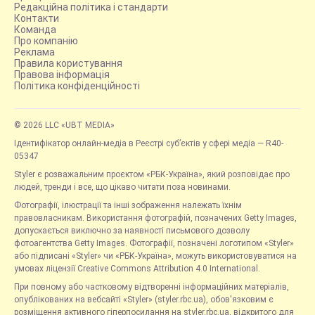
Редакційна політика і стандарти
Контакти
Команда
Про компанію
Реклама
Правила користування
Правова інформація
Політика конфіденційності
© 2026 LLC «UBT MEDIA»
Ідентифікатор онлайн-медіа в Реєстрі суб’єктів у сфері медіа — R40-
05347
Styler є розважальним проєктом «РБК-Україна», який розповідає про
людей, тренди і все, що цікаво читати поза новинами.
Фотографії, ілюстрації та інші зображення належать їхнім
правовласникам. Використання фотографій, позначених Getty Images,
допускається виключно за наявності письмового дозволу
фотоагентства Getty Images. Фотографії, позначені логотипом «Styler»
або підписані «Styler» чи «РБК-Україна», можуть використовуватися на
умовах ліцензії Creative Commons Attribution 4.0 International.
При повному або частковому відтворенні інформаційних матеріалів,
опублікованих на вебсайті «Styler» (styler.rbc.ua), обов'язковим є
розміщення активного гіперпосилання на styler.rbc.ua, відкритого для