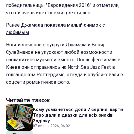
победительницы "Евровидения 2016" и отметили,
что ей очень идет новый цвет волос.
Ранее
Джамала показала милый снимок с
любимым
.
Новоиспеченные супруги Джамала и Бекир
Сулейманов не упускают любой возможности
насладиться музыкой вместе. После фестиваля в
Киеве они отправились на North Sea Jazz Fest в
голландском Роттердаме, откуда и опубликовали в
соцсети романтичное фото.
Читайте також
Кому усміхнеться доля 7 серпня: карти
Таро дали підказки для всіх знаків
Зодіаку
07 серпня 2026, 06:02