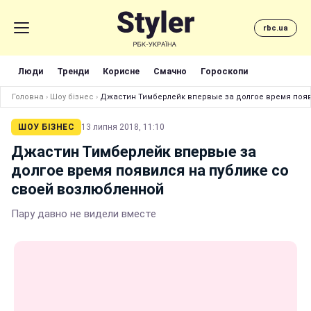
rbc.ua
Люди
Тренди
Корисне
Смачно
Гороскопи
Головна
›
Шоу бізнес
›
Джастин Тимберлейк впервые за долгое время появ
ШОУ БІЗНЕС
13 липня 2018, 11:10
Джастин Тимберлейк впервые за
долгое время появился на публике со
своей возлюбленной
Пару давно не видели вместе