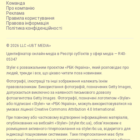
Команда
Про компанію
Реклама
Правила користування
Правова інформація
Політика конфіденційності
© 2026 LLC «UBT MEDIA»
Ідентифікатор онлайн-медіа в Реєстрі суб’єктів у сфері медіа — R40-
05347
Styler є розважальним проєктом «РБК-Україна», який розповідає про
людей, тренди і все, що цікаво читати поза новинами.
Фотографії, ілюстрації та інші зображення належать їхнім
правовласникам. Використання фотографій, позначених Getty Images,
допускається виключно за наявності письмового дозволу
фотоагентства Getty Images. Фотографії, позначені логотипом «Styler»
або підписані «Styler» чи «РБК-Україна», можуть використовуватися на
умовах ліцензії Creative Commons Attribution 4.0 International.
При повному або частковому відтворенні інформаційних матеріалів,
опублікованих на вебсайті «Styler» (styler.rbc.ua), обов'язковим є
розміщення активного гіперпосилання на styler.rbc.ua, відкритого для
індексації пошуковими системами. Таке гіперпосилання має бути
розміщене безпосередньо в тексті матеріалу не нижче другого абзацу.