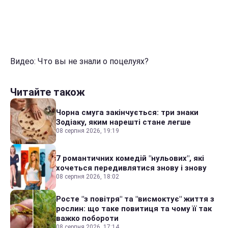
Видео: Что вы не знали о поцелуях?
Читайте також
Чорна смуга закінчується: три знаки
Зодіаку, яким нарешті стане легше
08 серпня 2026, 19:19
7 романтичних комедій "нульових", які
хочеться передивлятися знову і знову
08 серпня 2026, 18:02
Росте "з повітря" та "висмоктує" життя з
рослин: що таке повитиця та чому її так
важко побороти
08 серпня 2026, 17:14