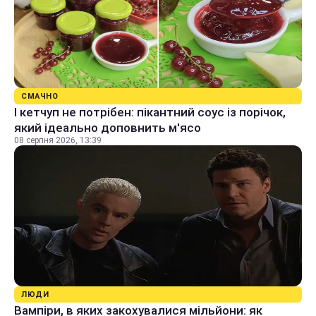
СМАЧНО
І кетчуп не потрібен: пікантний соус із порічок,
який ідеально доповнить м'ясо
08 серпня 2026, 13:39
ЛЮДИ
Вампіри, в яких закохувалися мільйони: як