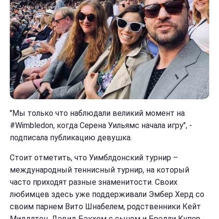
"Мы только что наблюдали великий момент на
#Wimbledon, когда Серена Уильямс начала игру", -
подписала публикацию девушка.
Стоит отметить, что Уимблдонский турнир –
международный теннисный турнир, на который
часто приходят разные знаменитости. Своих
любимцев здесь уже поддерживали Эмбер Херд со
своим парнем Вито Шнабелем, родственники Кейт
Миддлтон, Дэвид Бэкхем с сыном и Брэдли Купер.