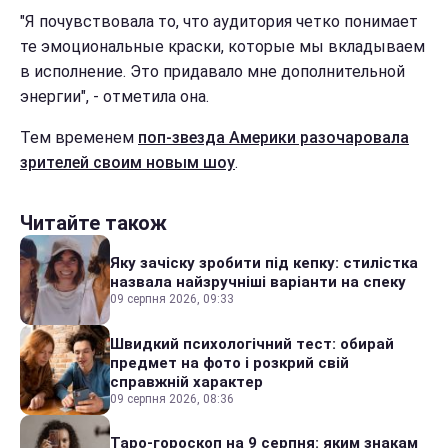
"Я почувствовала то, что аудитория четко понимает
те эмоциональные краски, которые мы вкладываем
в исполнение. Это придавало мне дополнительной
энергии", - отметила она.
Тем временем
поп-звезда Америки разочаровала
зрителей своим новым шоу
.
Читайте також
Яку зачіску зробити під кепку: стилістка
назвала найзручніші варіанти на спеку
09 серпня 2026, 09:33
Швидкий психологічний тест: обирай
предмет на фото і розкрий свій
справжній характер
09 серпня 2026, 08:36
Таро-гороскоп на 9 серпня: яким знакам