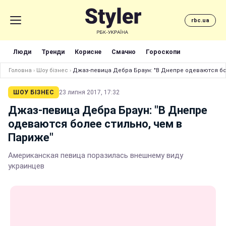
rbc.ua
Люди
Тренди
Корисне
Смачно
Гороскопи
Головна
›
Шоу бізнес
›
Джаз-певица Дебра Браун: "В Днепре одеваются бо
ШОУ БІЗНЕС
23 липня 2017, 17:32
Джаз-певица Дебра Браун: "В Днепре
одеваются более стильно, чем в
Париже"
Американская певица поразилась внешнему виду
украинцев