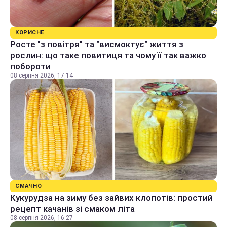
КОРИСНЕ
Росте "з повітря" та "висмоктує" життя з
рослин: що таке повитиця та чому її так важко
побороти
08 серпня 2026, 17:14
СМАЧНО
Кукурудза на зиму без зайвих клопотів: простий
рецепт качанів зі смаком літа
08 серпня 2026, 16:27