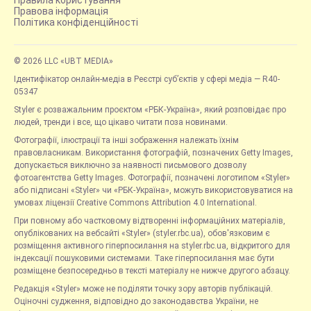
Правила користування
Правова інформація
Політика конфіденційності
© 2026 LLC «UBT MEDIA»
Ідентифікатор онлайн-медіа в Реєстрі суб’єктів у сфері медіа — R40-
05347
Styler є розважальним проєктом «РБК-Україна», який розповідає про
людей, тренди і все, що цікаво читати поза новинами.
Фотографії, ілюстрації та інші зображення належать їхнім
правовласникам. Використання фотографій, позначених Getty Images,
допускається виключно за наявності письмового дозволу
фотоагентства Getty Images. Фотографії, позначені логотипом «Styler»
або підписані «Styler» чи «РБК-Україна», можуть використовуватися на
умовах ліцензії Creative Commons Attribution 4.0 International.
При повному або частковому відтворенні інформаційних матеріалів,
опублікованих на вебсайті «Styler» (styler.rbc.ua), обов'язковим є
розміщення активного гіперпосилання на styler.rbc.ua, відкритого для
індексації пошуковими системами. Таке гіперпосилання має бути
розміщене безпосередньо в тексті матеріалу не нижче другого абзацу.
Редакція «Styler» може не поділяти точку зору авторів публікацій.
Оціночні судження, відповідно до законодавства України, не