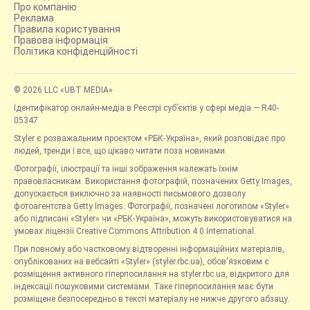
Про компанію
Реклама
Правила користування
Правова інформація
Політика конфіденційності
© 2026 LLC «UBT MEDIA»
Ідентифікатор онлайн-медіа в Реєстрі суб’єктів у сфері медіа — R40-
05347
Styler є розважальним проєктом «РБК-Україна», який розповідає про
людей, тренди і все, що цікаво читати поза новинами.
Фотографії, ілюстрації та інші зображення належать їхнім
правовласникам. Використання фотографій, позначених Getty Images,
допускається виключно за наявності письмового дозволу
фотоагентства Getty Images. Фотографії, позначені логотипом «Styler»
або підписані «Styler» чи «РБК-Україна», можуть використовуватися на
умовах ліцензії Creative Commons Attribution 4.0 International.
При повному або частковому відтворенні інформаційних матеріалів,
опублікованих на вебсайті «Styler» (styler.rbc.ua), обов'язковим є
розміщення активного гіперпосилання на styler.rbc.ua, відкритого для
індексації пошуковими системами. Таке гіперпосилання має бути
розміщене безпосередньо в тексті матеріалу не нижче другого абзацу.