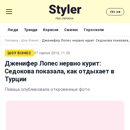
rbc.ua
Люди
Тренди
Корисне
Смачно
Гороскопи
Головна
›
Шоу бізнес
›
Дженифер Лопес нервно курит: Седокова показала, 
ШОУ БІЗНЕС
07 серпня 2018, 11:35
Дженифер Лопес нервно курит:
Седокова показала, как отдыхает в
Турции
Певица опубликовала откровенные фото