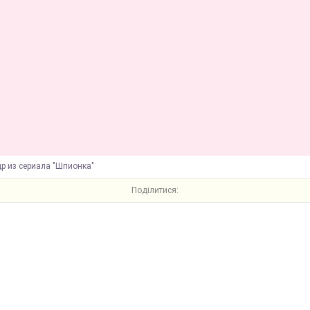
р из сериала "Шпионка"
Поділитися: