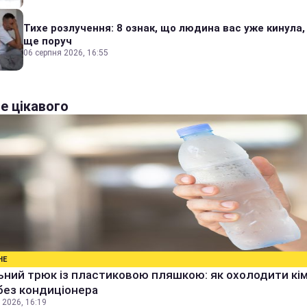
Тихе розлучення: 8 ознак, що людина вас уже кинула,
ще поруч
06 серпня 2026, 16:55
е цікавого
НЕ
ьний трюк із пластиковою пляшкою: як охолодити кім
без кондиціонера
 2026, 16:19