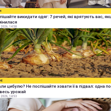
И
пішайте викидати одяг: 7 речей, які врятують вас, я
мінилася
 2026, 14:58
НЕ
ли цибулю? Не поспішайте ховати її в підвал: одна п
 весь урожай
 2026, 14:53