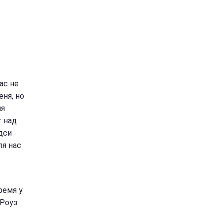
ас не
ня, но
яя
т над
дси
ля нас
ремя у
 Роуз