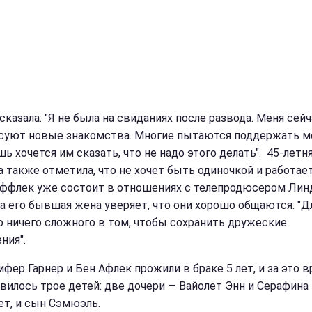
сказала: "Я не была на свиданиях после развода. Меня сейч
суют новые знакомства. Многие пытаются поддержать ме
ь хочется им сказать, что не надо этого делать". 45-летн
а также отметила, что не хочет быть одиночкой и работае
Аффлек уже состоит в отношениях с телепродюсером Лин
 а его бывшая жена уверяет, что они хорошо общаются: "Д
о ничего сложного в том, чтобы сохранить дружеские
ния".
фер Гарнер и Бен Афлек прожили в браке 5 лет, и за это в
явилось трое детей: две дочери — Вайолет Энн и Серафина
ет, и сын Сэмюэль.