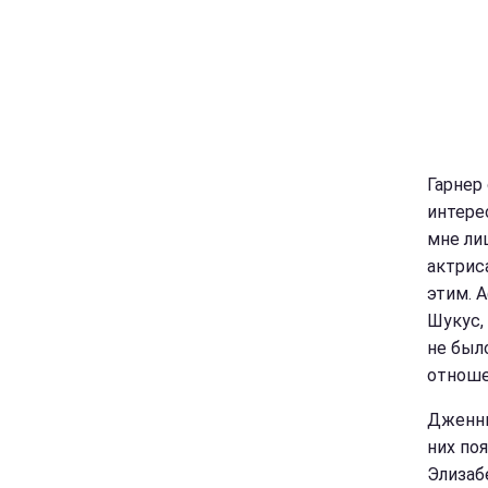
Гарнер 
интере
мне лиш
актрис
этим. 
Шукус,
не был
отноше
Дженни
них по
Элизаб