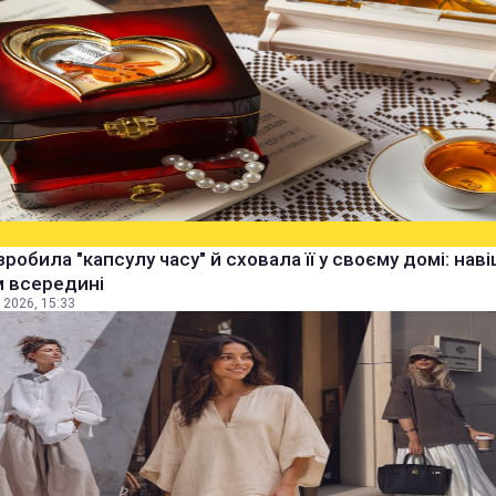
зробила "капсулу часу" й сховала її у своєму домі: наві
м всередині
 2026, 15:33