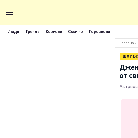
Люди
Тренди
Корисне
Смачно
Гороскопи
Головна
›
ШОУ БІ
Дженн
от св
Актриса