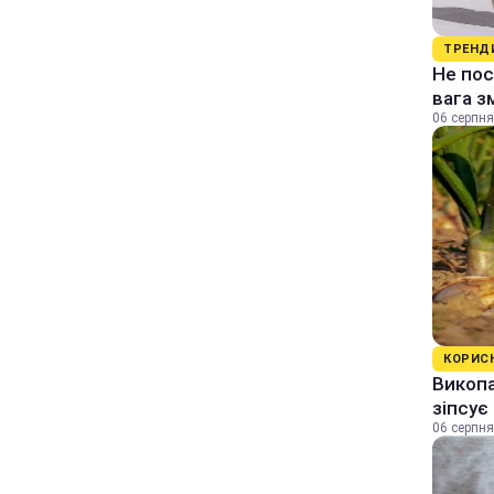
ТРЕНД
Не пос
вага з
06 серпня
КОРИС
Викопа
зіпсує
06 серпня