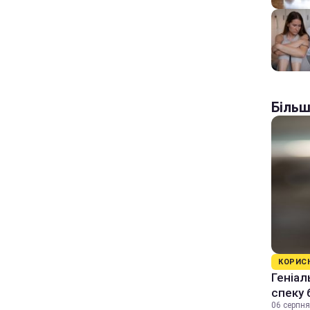
Більш
КОРИС
Геніал
спеку 
06 серпня