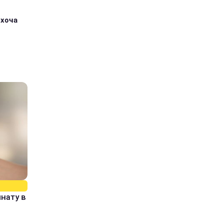
 хоча
нату в