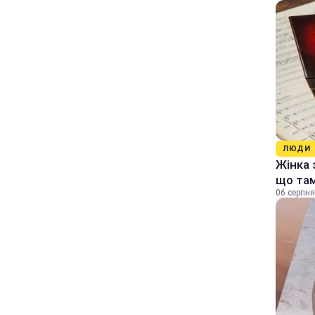
ЛЮДИ
Жінка 
що та
06 серпня