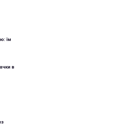
ю: їм
ачки в
ез