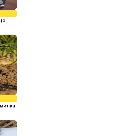
кщо
омилка