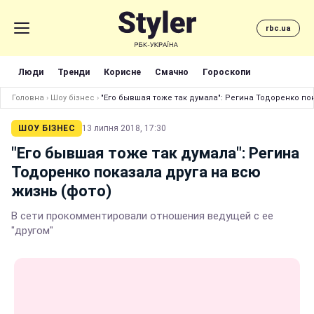
rbc.ua
Люди
Тренди
Корисне
Смачно
Гороскопи
Головна
›
Шоу бізнес
›
"Его бывшая тоже так думала": Регина Тодоренко по
ШОУ БІЗНЕС
13 липня 2018, 17:30
"Его бывшая тоже так думала": Регина
Тодоренко показала друга на всю
жизнь (фото)
В сети прокомментировали отношения ведущей с ее
"другом"