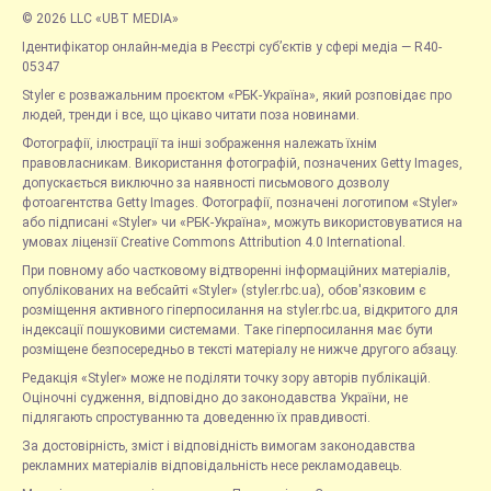
© 2026 LLC «UBT MEDIA»
Ідентифікатор онлайн-медіа в Реєстрі суб’єктів у сфері медіа — R40-
05347
Styler є розважальним проєктом «РБК-Україна», який розповідає про
людей, тренди і все, що цікаво читати поза новинами.
Фотографії, ілюстрації та інші зображення належать їхнім
правовласникам. Використання фотографій, позначених Getty Images,
допускається виключно за наявності письмового дозволу
фотоагентства Getty Images. Фотографії, позначені логотипом «Styler»
або підписані «Styler» чи «РБК-Україна», можуть використовуватися на
умовах ліцензії Creative Commons Attribution 4.0 International.
При повному або частковому відтворенні інформаційних матеріалів,
опублікованих на вебсайті «Styler» (styler.rbc.ua), обов'язковим є
розміщення активного гіперпосилання на styler.rbc.ua, відкритого для
індексації пошуковими системами. Таке гіперпосилання має бути
розміщене безпосередньо в тексті матеріалу не нижче другого абзацу.
Редакція «Styler» може не поділяти точку зору авторів публікацій.
Оціночні судження, відповідно до законодавства України, не
підлягають спростуванню та доведенню їх правдивості.
За достовірність, зміст і відповідність вимогам законодавства
рекламних матеріалів відповідальність несе рекламодавець.