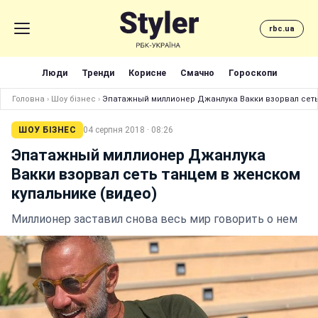
rbc.ua
Люди
Тренди
Корисне
Смачно
Гороскопи
Головна
›
Шоу бізнес
›
Эпатажный миллионер Джанлука Вакки взорвал сеть
ШОУ БІЗНЕС
04 серпня 2018 · 08:26
Эпатажный миллионер Джанлука
Вакки взорвал сеть танцем в женском
купальнике (видео)
Миллионер заставил снова весь мир говорить о нем