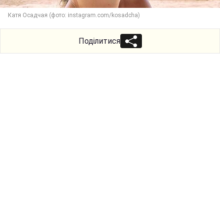
Катя Осадчая (фото: instagram.com/kosadcha)
Поділитися