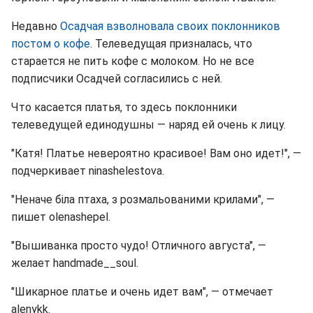
Недавно
Осадчая взволновала своих поклонников
постом о кофе
. Телеведущая призналась, что
старается не пить кофе с молоком. Но не все
подписчики Осадчей согласились с ней.
Что касается платья, то здесь поклонники
телеведущей единодушны — наряд ей очень к лицу.
"Катя! Платье невероятно красивое! Вам оно идет!", —
подчеркивает ninashelestova.
"Неначе біла птаха, з розмальованими крилами", —
пишет olenashepel.
"Вышиванка просто чудо! Отличного августа", —
желает handmade__soul.
"Шикарное платье и очень идет вам", — отмечает
alenykk.