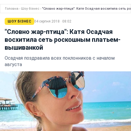
Головна
›
Шоу бізнес
›
"Словно жар-птица": Катя Осадчая восхитила сеть
ШОУ БІЗНЕС
04 серпня 2018 · 08:02
"Словно жар-птица": Катя Осадчая
восхитила сеть роскошным платьем-
вышиванкой
Осадчая поздравила всех поклонников с началом
августа