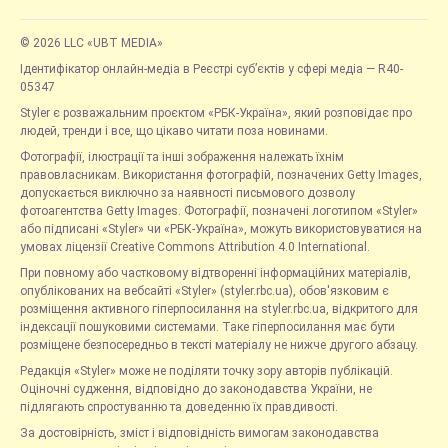
© 2026 LLC «UBT MEDIA»
Ідентифікатор онлайн-медіа в Реєстрі суб’єктів у сфері медіа — R40-
05347
Styler є розважальним проєктом «РБК-Україна», який розповідає про
людей, тренди і все, що цікаво читати поза новинами.
Фотографії, ілюстрації та інші зображення належать їхнім
правовласникам. Використання фотографій, позначених Getty Images,
допускається виключно за наявності письмового дозволу
фотоагентства Getty Images. Фотографії, позначені логотипом «Styler»
або підписані «Styler» чи «РБК-Україна», можуть використовуватися на
умовах ліцензії Creative Commons Attribution 4.0 International.
При повному або частковому відтворенні інформаційних матеріалів,
опублікованих на вебсайті «Styler» (styler.rbc.ua), обов'язковим є
розміщення активного гіперпосилання на styler.rbc.ua, відкритого для
індексації пошуковими системами. Таке гіперпосилання має бути
розміщене безпосередньо в тексті матеріалу не нижче другого абзацу.
Редакція «Styler» може не поділяти точку зору авторів публікацій.
Оціночні судження, відповідно до законодавства України, не
підлягають спростуванню та доведенню їх правдивості.
За достовірність, зміст і відповідність вимогам законодавства