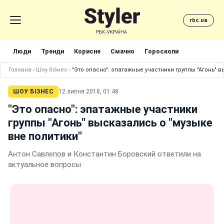
rbc.ua
Люди
Тренди
Корисне
Смачно
Гороскопи
Головна
›
Шоу бізнес
›
"Это опасно": эпатажные участники группы "Агонь" в
ШОУ БІЗНЕС
12 липня 2018, 01:48
"Это опасно": эпатажные участники
группы "Агонь" высказались о "музыке
вне политики"
Антон Савлепов и Константин Боровский ответили на
актуальное вопросы