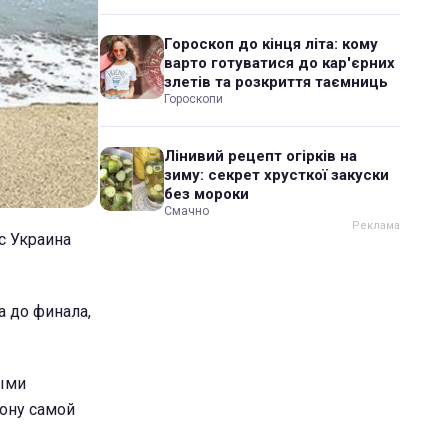
Гороскоп до кінця літа: кому
варто готуватися до кар'єрних
злетів та розкриття таємниць
Гороскопи
Лінивий рецепт огірків на
зиму: секрет хрусткої закуски
без мороки
Смачно
с Украина
а до финала,
ными
рону самой