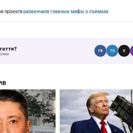
ии проекта
развенчала главные мифы о съемках.
таття?
FB
TG
X
узями