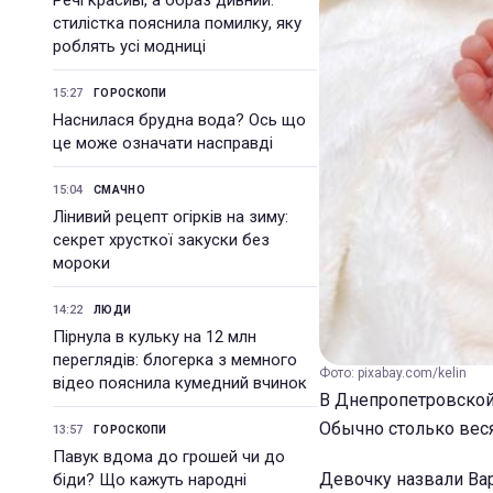
Речі красиві, а образ дивний:
стилістка пояснила помилку, яку
роблять усі модниці
15:27
ГОРОСКОПИ
Наснилася брудна вода? Ось що
це може означати насправді
15:04
СМАЧНО
Лінивий рецепт огірків на зиму:
секрет хрусткої закуски без
мороки
14:22
ЛЮДИ
Пірнула в кульку на 12 млн
переглядів: блогерка з мемного
Фото: pixabay.com/kelin
відео пояснила кумедний вчинок
В Днепропетровской
Обычно столько веся
13:57
ГОРОСКОПИ
Павук вдома до грошей чи до
Девочку назвали Вар
біди? Що кажуть народні