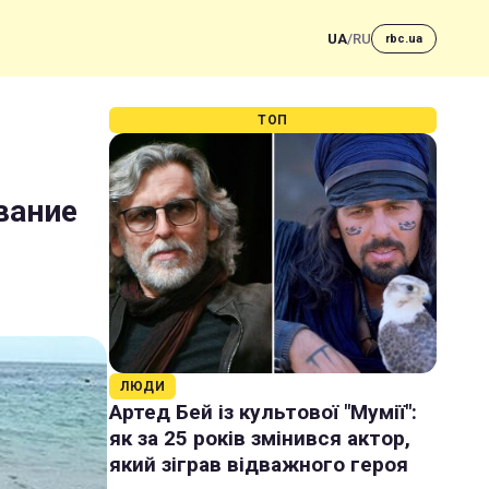
UA
/
RU
rbc.ua
ТОП
вание
ЛЮДИ
Артед Бей із культової "Мумії":
як за 25 років змінився актор,
який зіграв відважного героя