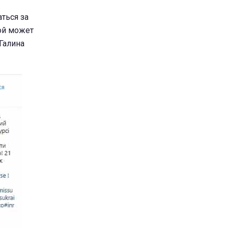
ться за
кой может
 Галина