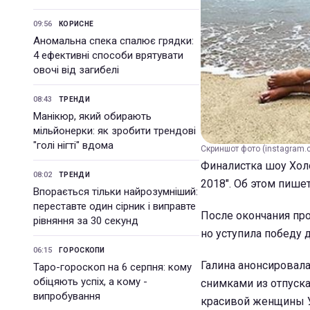
09:56
КОРИСНЕ
Аномальна спека спалює грядки:
4 ефективні способи врятувати
овочі від загибелі
08:43
ТРЕНДИ
Манікюр, який обирають
мільйонерки: як зробити трендові
"голі нігті" вдома
Скриншот фото (instagram.
Финалистка шоу Холо
08:02
ТРЕНДИ
2018". Об этом пише
Впорається тільки найрозумніший:
переставте один сірник і виправте
После окончания про
рівняння за 30 секунд
но уступила победу 
06:15
ГОРОСКОПИ
Галина анонсировала
Таро-гороскоп на 6 серпня: кому
обіцяють успіх, а кому -
снимками из отпуска
випробування
красивой женщины 