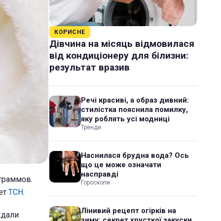
КОРИСНЕ
Дівчина на місяць відмовилася
від кондиціонеру для білизни:
результат вразив
Речі красиві, а образ дивний:
стилістка пояснила помилку,
яку роблять усі модниці
Тренди
Наснилася брудна вода? Ось
що це може означати
насправді
граммов.
Гороскопи
ает
ТСН
.
Лінивий рецепт огірків на
ждали
зиму: секрет хрусткої закуски