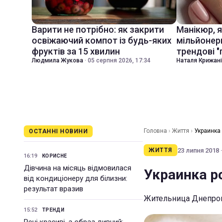
Варити не потрібно: як закрити
Манікюр, 
освіжаючий компот із будь-яких
мільйонер
фруктів за 15 хвилин
трендові "
Людмила Жукова
·
05 серпня 2026, 17:34
Наталя Крижан
Головна
›
Життя
›
Украинка
ОСТАННІ НОВИНИ
23 липня 2018 ·
ЖИТТЯ
16:19
КОРИСНЕ
Дівчина на місяць відмовилася
Украинка р
від кондиціонеру для білизни:
результат вразив
Жительница Днепроп
15:52
ТРЕНДИ