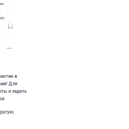
частие в
ная! Для
оты и задеть
се.
другую