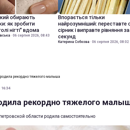
який обирають
Впорається тільки
ки: як зробити
найрозумніший: переставте 
голі нігті" вдома
сірник і виправте рівняння за
івська
·
06 серпня 2026, 08:43
секунд
Катерина Собкова
·
06 серпня 2026, 08:02
 родила рекордно тяжелого малыша
 16:34
одила рекордно тяжелого малы
етровской области родила самостоятельно