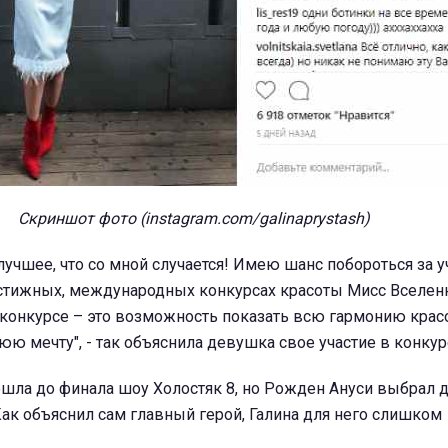
Скриншот фото (instagram.com/galinaprystash)
 лучшее, что со мной случается! Имею шанс побороться за у
стижных, международных конкурсах красоты Мисс Вселен
 конкурсе – это возможность показать всю гармонию крас
ю мечту", - так объяснила девушка свое участие в конкур
ошла до финала шоу Холостяк 8, но Рожден Ануси выбрал 
ак объяснил сам главный герой, Галина для него слишком