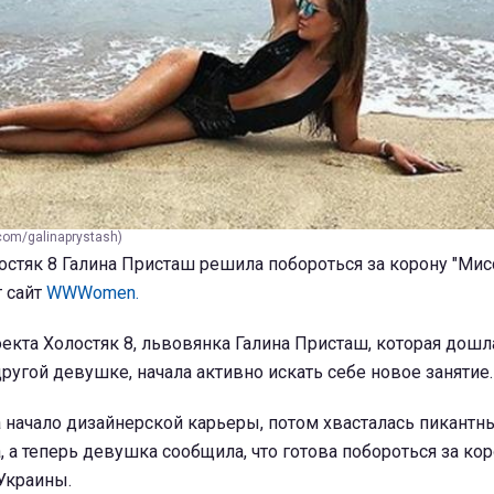
com/galinaprystash)
стяк 8 Галина Присташ решила побороться за корону "Мис
т сайт
WWWomen.
екта Холостяк 8, львовянка Галина Присташ, которая дошл
другой девушке, начала активно искать себе новое занятие.
 начало дизайнерской карьеры, потом хвасталась пикант
, а теперь девушка сообщила, что готова побороться за ко
Украины.