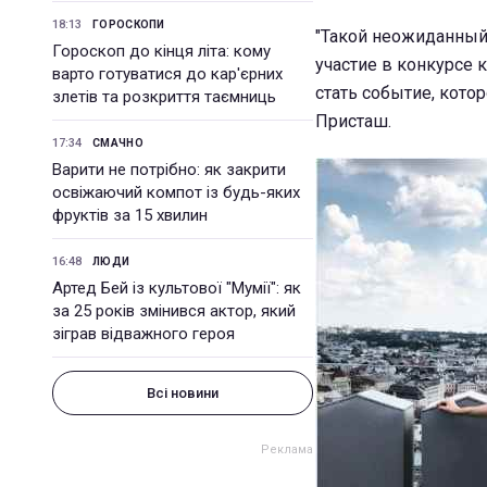
18:13
ГОРОСКОПИ
"Такой неожиданный
Гороскоп до кінця літа: кому
участие в конкурсе 
варто готуватися до кар'єрних
стать событие, котор
злетів та розкриття таємниць
Присташ.
17:34
СМАЧНО
Варити не потрібно: як закрити
освіжаючий компот із будь-яких
фруктів за 15 хвилин
16:48
ЛЮДИ
Артед Бей із культової "Мумії": як
за 25 років змінився актор, який
зіграв відважного героя
Всі новини