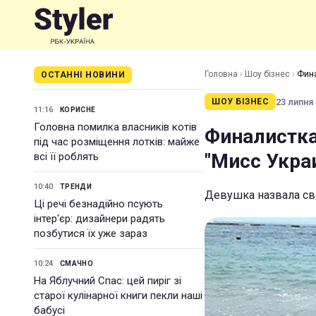
Головна
›
Шоу бізнес
›
Фина
ОСТАННІ НОВИНИ
23 липня 
ШОУ БІЗНЕС
11:16
КОРИСНЕ
Головна помилка власників котів
Финалистка
під час розміщення лотків: майже
"Мисс Укра
всі її роблять
10:40
ТРЕНДИ
Девушка назвала с
Ці речі безнадійно псують
інтер'єр: дизайнери радять
позбутися їх уже зараз
10:24
СМАЧНО
На Яблучний Спас: цей пиріг зі
старої кулінарної книги пекли наші
бабусі