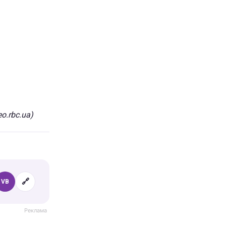
o.rbc.ua)
🔗
VB