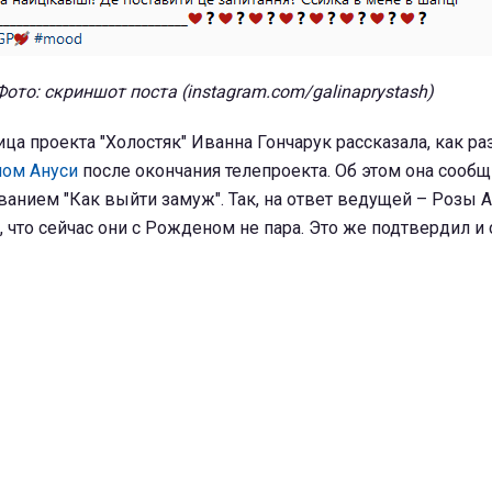
Фото: скриншот поста (instagram.com/galinaprystash)
ица проекта "Холостяк" Иванна Гончарук рассказала, как р
ом Ануси
после окончания телепроекта. Об этом она сообщ
ванием "Как выйти замуж". Так, на ответ ведущей – Розы 
 что сейчас они с Рожденом не пара. Это же подтвердил и 