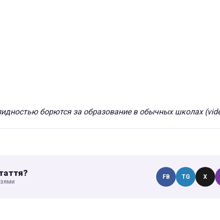
лидностью борются за образование в обычных школах (vide
таття?
FB
TG
X
узями