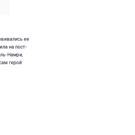
азвивались ее
ила на пост-
Аль-Намри,
сам герой