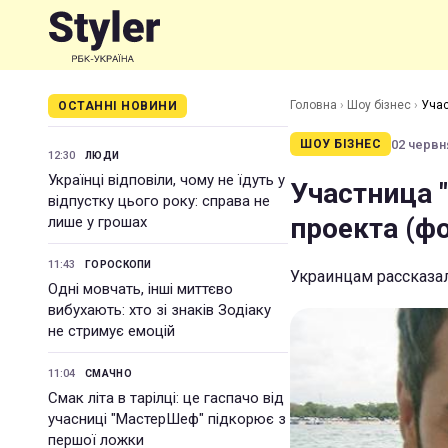
Головна
›
Шоу бізнес
›
Учас
ОСТАННІ НОВИНИ
02 червня
ШОУ БІЗНЕС
12:30
ЛЮДИ
Українці відповіли, чому не їдуть у
Участница 
відпустку цього року: справа не
проекта (ф
лише у грошах
11:43
ГОРОСКОПИ
Украинцам рассказа
Одні мовчать, інші миттєво
вибухають: хто зі знаків Зодіаку
не стримує емоцій
11:04
СМАЧНО
Смак літа в тарілці: це гаспачо від
учасниці "МастерШеф" підкорює з
першої ложки