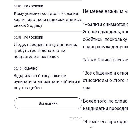
06:02
ГОРОСКОПИ
Не менее важным ми
Кому усміхнеться доля 7 серпня:
карти Таро дали підказки для всіх
"Реалити снимается 
знаків Зодіаку
Это не один день, к
20:59
ГОРОСКОПИ
обойтись, поскольку 
Люди, народжені в ці дні тижня,
подчеркнула девушк
гребуть гроші лопатою: їм
пощастило з пелюшок
Также Галина расска
20:12
СМАЧНО
"Все общение и отно
Відкриваєш банку і вже не
относительно этого. 
зупинитися: як закрити кабачки в
соусі сацебелі
она.
Более того, по слов
Всі новини
кандидатки проходят
"Я тоже его проходил