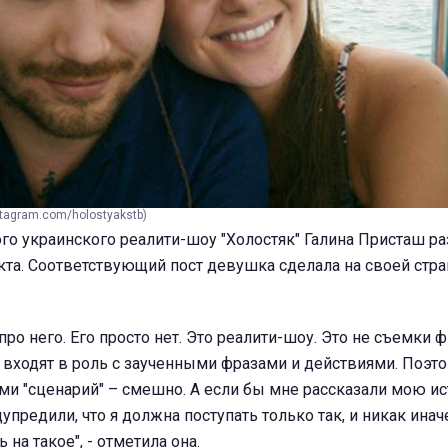
stagram.com/holostyakstb)
го украинского реалити-шоу "Холостяк" Галина Присташ р
та. Соответствующий пост девушка сделала на своей стра
про него. Его просто нет. Это реалити-шоу. Это не съемки 
 входят в роль с заученными фразами и действиями. Поэт
и "сценарий" – смешно. А если бы мне рассказали мою и
упредили, что я должна поступать только так, и никак инач
 на такое", - отметила она.