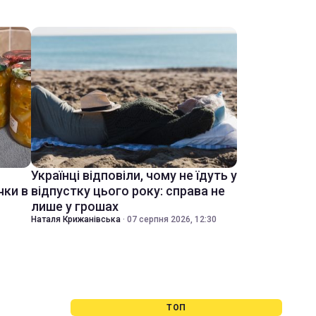
Українці відповіли, чому не їдуть у
чки в
відпустку цього року: справа не
лише у грошах
Наталя Крижанівська
·
07 серпня 2026, 12:30
ТОП