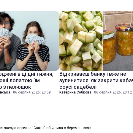
джені в ці дні тижня,
Відкриваєш банку і вже не
оші лопатою: їм
зупинитися: як закрити каба
о з пелюшок
соусі сацебелі
івська
·
06 серпня 2026, 20:59
Катерина Собкова
·
06 серпня 2026, 20:12
яя звезда сериала "Сваты" объявила о беременности