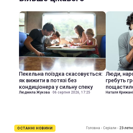
Пекельна поїздка скасовується:
Люди, наро
як вижити в потязі без
гребуть гр
кондиціонера у сильну спеку
пощастил
Людмила Жукова
·
06 серпня 2026, 17:25
Наталя Крижан
Головна
›
Серіали
›
23-летн
ОСТАННІ НОВИНИ