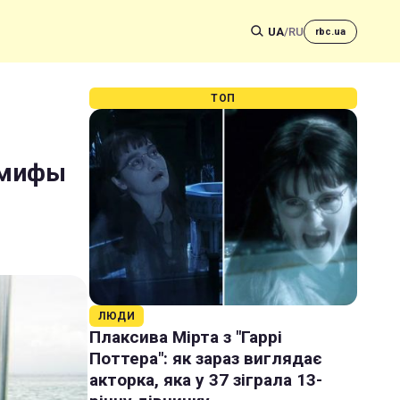
UA
/
RU
rbc.ua
ТОП
 мифы
ЛЮДИ
Плаксива Мірта з "Гаррі
Поттера": як зараз виглядає
акторка, яка у 37 зіграла 13-