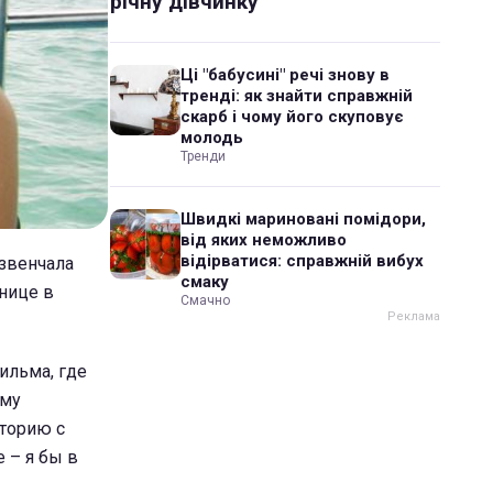
річну дівчинку
Ці "бабусині" речі знову в
тренді: як знайти справжній
скарб і чому його скуповує
молодь
Тренди
Швидкі мариновані помідори,
від яких неможливо
відірватися: справжній вибух
азвенчала
смаку
нице в
Смачно
фильма, где
ому
сторию с
е – я бы в