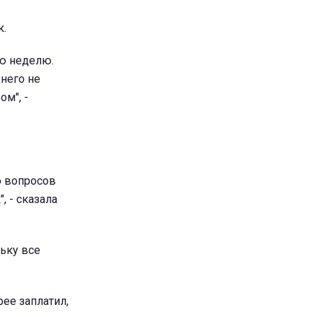
к.
ую неделю.
 него не
ом", -
о вопросов
, - сказала
льку все
рее заплатил,