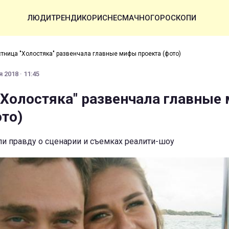
ЛЮДИ
ТРЕНДИ
КОРИСНЕ
СМАЧНО
ГОРОСКОПИ
тница "Холостяка" развенчала главные мифы проекта (фото)
 2018 · 11:45
"Холостяка" развенчала главные
ото)
ли правду о сценарии и съемках реалити-шоу