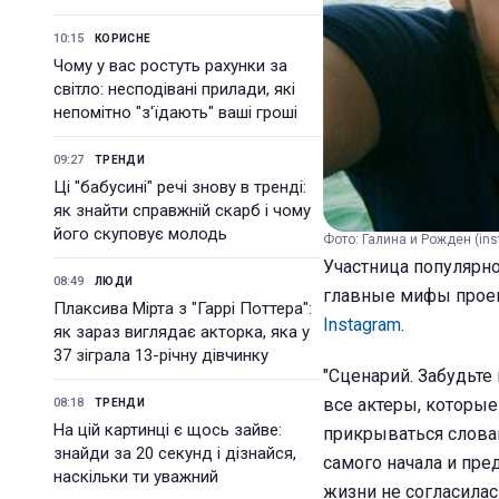
10:15
КОРИСНЕ
Чому у вас ростуть рахунки за
світло: несподівані прилади, які
непомітно "з'їдають" ваші гроші
09:27
ТРЕНДИ
Ці "бабусині" речі знову в тренді:
як знайти справжній скарб і чому
його скуповує молодь
Фото: Галина и Рожден (in
Участница популярно
08:49
ЛЮДИ
главные мифы проек
Плаксива Мірта з "Гаррі Поттера":
Instagram
.
як зараз виглядає акторка, яка у
37 зіграла 13-річну дівчинку
"Сценарий. Забудьте 
все актеры, которые
08:18
ТРЕНДИ
На цій картинці є щось зайве:
прикрываться словам
знайди за 20 секунд і дізнайся,
самого начала и пред
наскільки ти уважний
жизни не согласилась