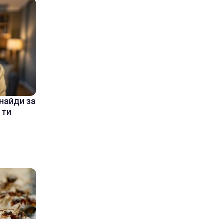
знайди за
 ти