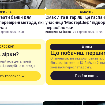
ОРИСНЕ
СМАЧНО
увати банки для
Смак літа в тарілці: це гаспач
 перевірені методи, які
учасниці "МастерШеф" підко
час
першої ложки
серпня 2026, 14:36
Катерина Собкова
·
07 серпня 2026, 11:04
ГОРОСКОП
🎯 КВІЗ
Що побачиш перши
 зірки?
Оптична ілюзія, яка розповість про
дізнайтесь детальний
більше, ніж тест на IQ. Займає 2 хви
ші, настрій на сьогодні.
хочеться переслати другу.
Пройти тест →
ути гороскоп →