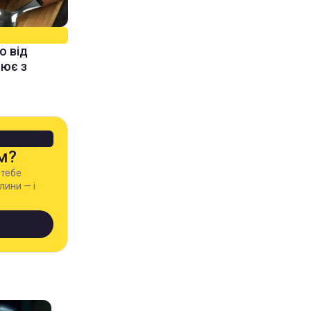
о від
рює з
м?
 тебе
лини — і