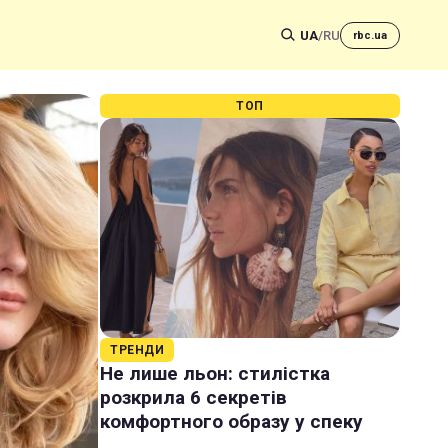
UA
/
RU
rbc.ua
ТОП
ТРЕНДИ
Не лише льон: стилістка
розкрила 6 секретів
комфортного образу у спеку