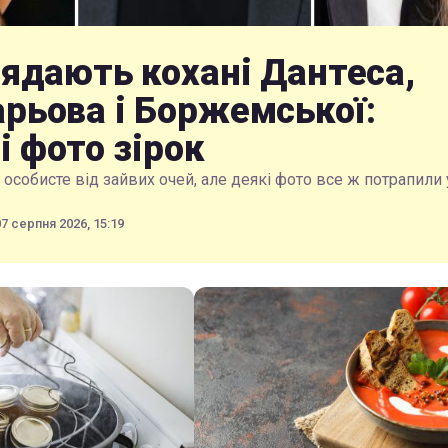
лядають кохані Дантеса,
рьова і Боржемської:
і фото зірок
особисте від зайвих очей, але деякі фото все ж потрапили 
07 серпня 2026, 15:19