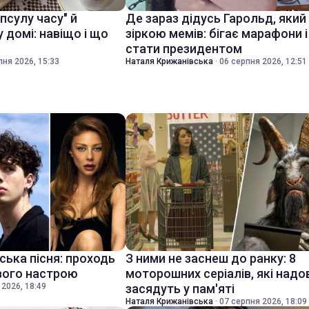
псулу часу" й
Де зараз дідусь Гарольд, який
у домі: навіщо і що
зіркою мемів: бігає марафони 
стати президентом
пня 2026, 15:33
Наталя Крижанівська
·
06 серпня 2026, 12:51
нська пісня: проходь
З ними не заснеш до ранку: 8
свого настрою
моторошних серіалів, які надо
 2026, 18:49
засядуть у пам'яті
Наталя Крижанівська
·
07 серпня 2026, 18:09