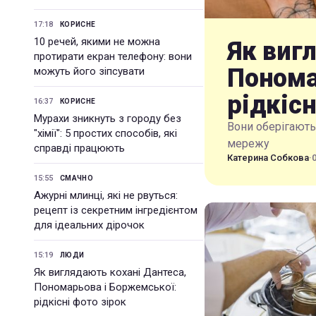
17:18
КОРИСНЕ
10 речей, якими не можна
Як виг
протирати екран телефону: вони
Понома
можуть його зіпсувати
рідкісн
16:37
КОРИСНЕ
Мурахи зникнуть з городу без
Вони оберігають 
"хімії": 5 простих способів, які
мережу
справді працюють
Катерина Собкова
·
15:55
СМАЧНО
Ажурні млинці, які не рвуться:
рецепт із секретним інгредієнтом
для ідеальних дірочок
15:19
ЛЮДИ
Як виглядають кохані Дантеса,
Пономарьова і Боржемської:
рідкісні фото зірок