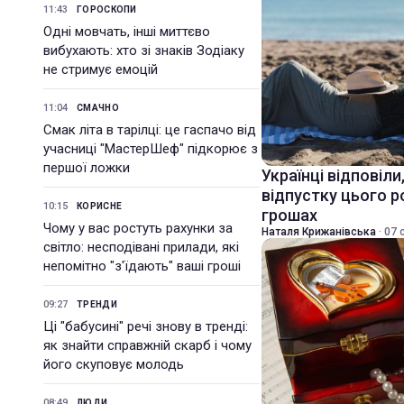
11:43
ГОРОСКОПИ
Одні мовчать, інші миттєво
вибухають: хто зі знаків Зодіаку
не стримує емоцій
11:04
СМАЧНО
Смак літа в тарілці: це гаспачо від
учасниці "МастерШеф" підкорює з
першої ложки
Українці відповіли
відпустку цього р
10:15
КОРИСНЕ
грошах
Чому у вас ростуть рахунки за
Наталя Крижанівська
·
07 
світло: несподівані прилади, які
непомітно "з'їдають" ваші гроші
09:27
ТРЕНДИ
Ці "бабусині" речі знову в тренді:
як знайти справжній скарб і чому
його скуповує молодь
08:49
ЛЮДИ