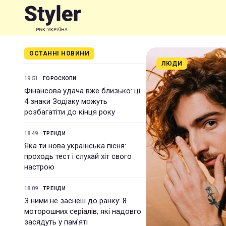
ОСТАННІ НОВИНИ
ЛЮДИ
19:51
ГОРОСКОПИ
Фінансова удача вже близько: ці
4 знаки Зодіаку можуть
розбагатіти до кінця року
18:49
ТРЕНДИ
Яка ти нова українська пісня:
проходь тест і слухай хіт свого
настрою
18:09
ТРЕНДИ
З ними не заснеш до ранку: 8
моторошних серіалів, які надовго
засядуть у пам'яті