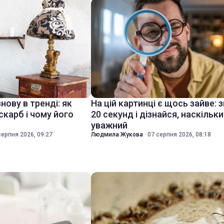
знову в тренді: як
На цій картинці є щось зайве: 
скарб і чому його
20 секунд і дізнайся, наскільки
уважний
серпня 2026, 09:27
Людмила Жукова
·
07 серпня 2026, 08:18