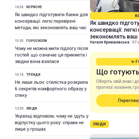
14:36
КОРИСНЕ
Як швидко підготувати банки для
К
консервації: легкі перевірені
Як швидко підгот
методи, які зекономлять ваш час
консервації: легкі
зекономлять ваш 
13:55
ГОРОСКОПИ
Наталя Крижанівська
·
07 
Чому не можна мити підлогу після
гостей: що означає ця прикмета і
звідки вона взялася
✨ 
Що готують
13:14
ТРЕНДИ
Оберіть свій знак і 
Не лише льон: стилістка розкрила
прогноз: кохання, гро
6 секретів комфортного образу у
спеку
Переглян
12:30
ЛЮДИ
Українці відповіли, чому не їдуть у
відпустку цього року: справа не
ЛЮДИ
лише у грошах