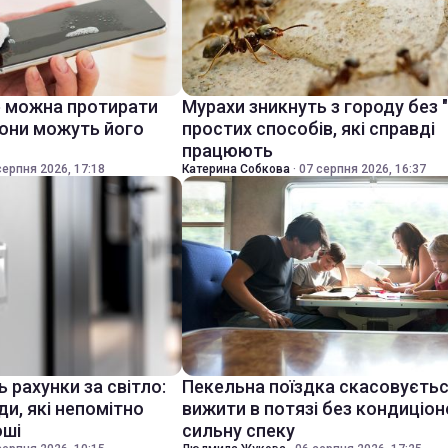
е можна протирати
Мурахи зникнуть з городу без "хі
вони можуть його
простих способів, які справді
працюють
серпня 2026, 17:18
Катерина Собкова
·
07 серпня 2026, 16:37
 рахунки за світло:
Пекельна поїздка скасовуєтьс
ди, які непомітно
вижити в потязі без кондиціон
оші
сильну спеку