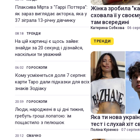
Плаксива Мірта з "Гаррі Поттера":
Жінка зробила "ка
як зараз виглядає акторка, яка у
сховала її у своєм
37 зіграла 13-річну дівчинку
там всередині
Катерина Собкова
·
06 сер
08:18
ТРЕНДИ
На цій картинці є щось зайве:
ТРЕНДИ
знайди за 20 секунд і дізнайся,
наскільки ти уважний
06:02
ГОРОСКОПИ
Кому усміхнеться доля 7 серпня:
карти Таро дали підказки для всіх
знаків Зодіаку
20:59
ГОРОСКОПИ
Люди, народжені в ці дні тижня,
гребуть гроші лопатою: їм
Яка ти нова украї
пощастило з пелюшок
тест і слухай хіт 
Поліна Кузенко
·
07 серпня
20:12
СМАЧНО