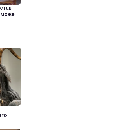
 став
і може
вго