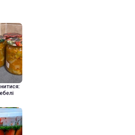
инитися:
цебелі