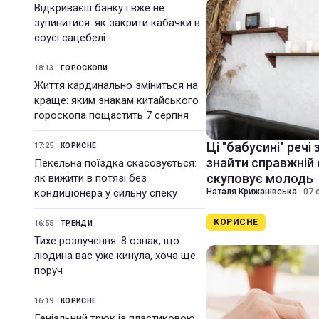
Відкриваєш банку і вже не
зупинитися: як закрити кабачки в
соусі сацебелі
18:13
ГОРОСКОПИ
Життя кардинально зміниться на
краще: яким знакам китайського
гороскопа пощастить 7 серпня
Ці "бабусині" речі 
17:25
КОРИСНЕ
знайти справжній 
Пекельна поїздка скасовується:
скуповує молодь
як вижити в потязі без
кондиціонера у сильну спеку
Наталя Крижанівська
·
07 
КОРИСНЕ
16:55
ТРЕНДИ
Тихе розлучення: 8 ознак, що
людина вас уже кинула, хоча ще
поруч
16:19
КОРИСНЕ
Геніальний трюк із пластиковою