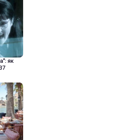
а": як
37