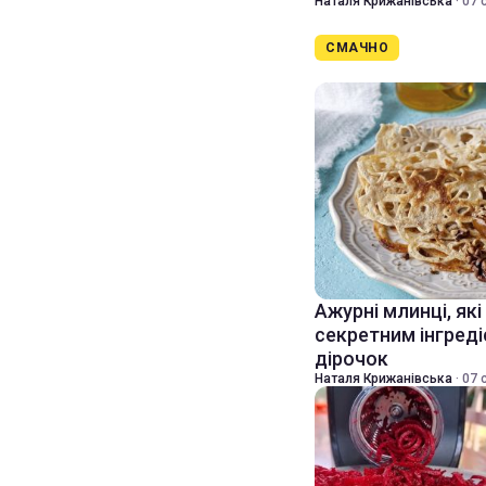
Наталя Крижанівська
·
07 
СМАЧНО
Ажурні млинці, які
секретним інгред
дірочок
Наталя Крижанівська
·
07 