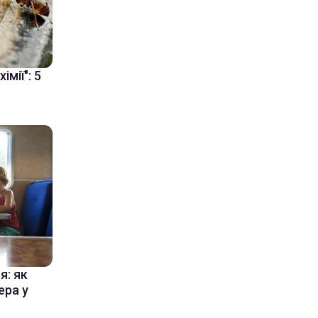
мії": 5
я: як
ера у