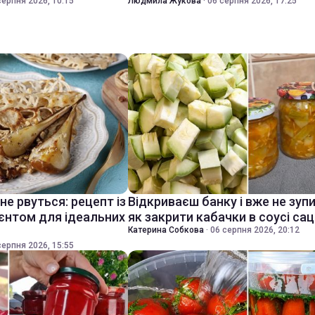
серпня 2026, 10:15
Людмила Жукова
·
06 серпня 2026, 17:25
 не рвуться: рецепт із
Відкриваєш банку і вже не зуп
ієнтом для ідеальних
як закрити кабачки в соусі са
Катерина Собкова
·
06 серпня 2026, 20:12
серпня 2026, 15:55