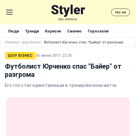
rbc.ua
Люди
Тренди
Корисне
Смачно
Гороскопи
Головна
›
Шоу бізнес
›
Футболист Юрченко спас "Байер" от разгрома
ШОУ БІЗНЕС
30 липня 2017, 22:35
Футболист Юрченко спас "Байер" от
разгрома
Его гол стал единственным в тренировочном матче