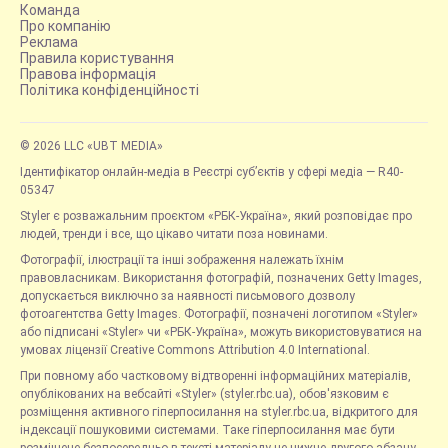
Команда
Про компанію
Реклама
Правила користування
Правова інформація
Політика конфіденційності
© 2026 LLC «UBT MEDIA»
Ідентифікатор онлайн-медіа в Реєстрі суб’єктів у сфері медіа — R40-
05347
Styler є розважальним проєктом «РБК-Україна», який розповідає про
людей, тренди і все, що цікаво читати поза новинами.
Фотографії, ілюстрації та інші зображення належать їхнім
правовласникам. Використання фотографій, позначених Getty Images,
допускається виключно за наявності письмового дозволу
фотоагентства Getty Images. Фотографії, позначені логотипом «Styler»
або підписані «Styler» чи «РБК-Україна», можуть використовуватися на
умовах ліцензії Creative Commons Attribution 4.0 International.
При повному або частковому відтворенні інформаційних матеріалів,
опублікованих на вебсайті «Styler» (styler.rbc.ua), обов'язковим є
розміщення активного гіперпосилання на styler.rbc.ua, відкритого для
індексації пошуковими системами. Таке гіперпосилання має бути
розміщене безпосередньо в тексті матеріалу не нижче другого абзацу.