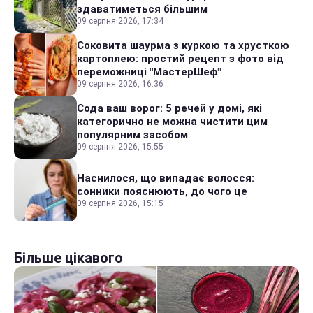
здаватиметься більшим
09 серпня 2026, 17:34
Соковита шаурма з куркою та хрусткою
картоплею: простий рецепт з фото від
переможниці "МастерШеф"
09 серпня 2026, 16:36
Сода ваш ворог: 5 речей у домі, які
категорично не можна чистити цим
популярним засобом
09 серпня 2026, 15:55
Наснилося, що випадає волосся:
сонники пояснюють, до чого це
09 серпня 2026, 15:15
Більше цікавого