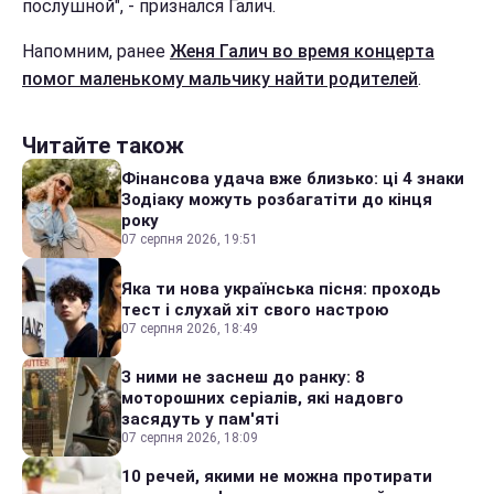
послушной", - признался Галич.
Напомним, ранее
Женя Галич во время концерта
помог маленькому мальчику найти родителей
.
Читайте також
Фінансова удача вже близько: ці 4 знаки
Зодіаку можуть розбагатіти до кінця
року
07 серпня 2026, 19:51
Яка ти нова українська пісня: проходь
тест і слухай хіт свого настрою
07 серпня 2026, 18:49
З ними не заснеш до ранку: 8
моторошних серіалів, які надовго
засядуть у пам'яті
07 серпня 2026, 18:09
10 речей, якими не можна протирати