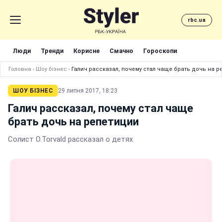
rbc.ua
Люди
Тренди
Корисне
Смачно
Гороскопи
Головна
›
Шоу бізнес
›
Галич рассказал, почему стал чаще брать дочь на р
ШОУ БІЗНЕС
29 липня 2017, 18:23
Галич рассказал, почему стал чаще
брать дочь на репетиции
Солист O.Torvald рассказал о детях