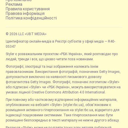
Реклама
Правила користування
Правова інформація
Політика конфіденційності
© 2026 LLC «UBT MEDIA»
Ідентифікатор онлайн-медіа в Реєстрі суб’єктів у сфері медіа — R40-
05347
Styler є розважальним проєктом «РБК-Україна», який розповідає про
людей, тренди і все, що цікаво читати поза новинами.
Фотографії, ілюстрації та інші зображення належать їхнім
правовласникам. Використання фотографій, позначених Getty Images,
допускається виключно за наявності письмового дозволу
фотоагентства Getty Images. Фотографії, позначені логотипом «Styler»
або підписані «Styler» чи «РБК-Україна», можуть використовуватися на
умовах ліцензії Creative Commons Attribution 4.0 International.
При повному або частковому відтворенні інформаційних матеріалів,
опублікованих на вебсайті «Styler» (styler.rbc.ua), обов'язковим є
розміщення активного гіперпосилання на styler.rbc.ua, відкритого для
індексації пошуковими системами. Таке гіперпосилання має бути
розміщене безпосередньо в тексті матеріалу не нижче другого абзацу.
Редакція «Styler» може не поділяти точку зору авторів публікацій.