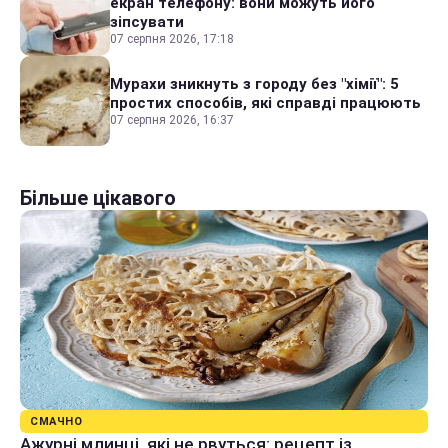
екран телефону: вони можуть його
зіпсувати
07 серпня 2026, 17:18
Мурахи зникнуть з городу без "хімії": 5
простих способів, які справді працюють
07 серпня 2026, 16:37
Більше цікавого
СМАЧНО
Ажурні млинці, які не рвуться: рецепт із