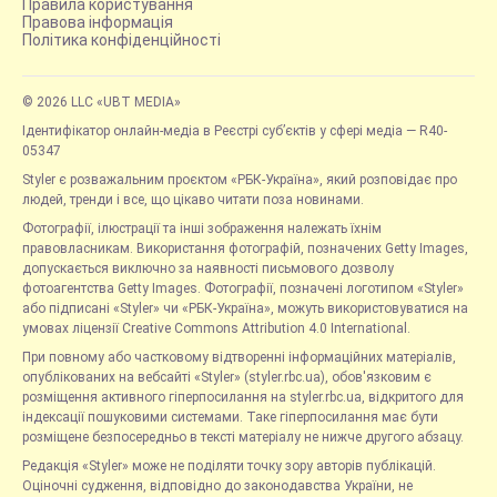
Правила користування
Правова інформація
Політика конфіденційності
© 2026 LLC «UBT MEDIA»
Ідентифікатор онлайн-медіа в Реєстрі суб’єктів у сфері медіа — R40-
05347
Styler є розважальним проєктом «РБК-Україна», який розповідає про
людей, тренди і все, що цікаво читати поза новинами.
Фотографії, ілюстрації та інші зображення належать їхнім
правовласникам. Використання фотографій, позначених Getty Images,
допускається виключно за наявності письмового дозволу
фотоагентства Getty Images. Фотографії, позначені логотипом «Styler»
або підписані «Styler» чи «РБК-Україна», можуть використовуватися на
умовах ліцензії Creative Commons Attribution 4.0 International.
При повному або частковому відтворенні інформаційних матеріалів,
опублікованих на вебсайті «Styler» (styler.rbc.ua), обов'язковим є
розміщення активного гіперпосилання на styler.rbc.ua, відкритого для
індексації пошуковими системами. Таке гіперпосилання має бути
розміщене безпосередньо в тексті матеріалу не нижче другого абзацу.
Редакція «Styler» може не поділяти точку зору авторів публікацій.
Оціночні судження, відповідно до законодавства України, не