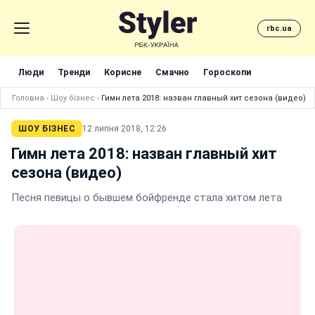
rbc.ua
Люди
Тренди
Корисне
Смачно
Гороскопи
Головна
›
Шоу бізнес
›
Гимн лета 2018: назван главный хит сезона (видео)
ШОУ БІЗНЕС
12 липня 2018, 12:26
Гимн лета 2018: назван главный хит
сезона (видео)
Песня певицы о бывшем бойфренде стала хитом лета