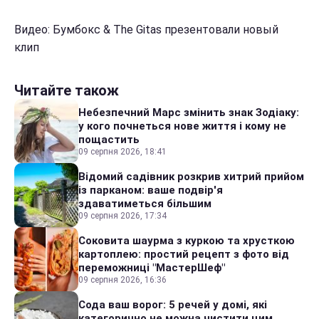
Видео: Бумбокс & The Gitas презентовали новый
клип
Читайте також
Небезпечний Марс змінить знак Зодіаку:
у кого почнеться нове життя і кому не
пощастить
09 серпня 2026, 18:41
Відомий садівник розкрив хитрий прийом
із парканом: ваше подвір'я
здаватиметься більшим
09 серпня 2026, 17:34
Соковита шаурма з куркою та хрусткою
картоплею: простий рецепт з фото від
переможниці "МастерШеф"
09 серпня 2026, 16:36
Сода ваш ворог: 5 речей у домі, які
категорично не можна чистити цим