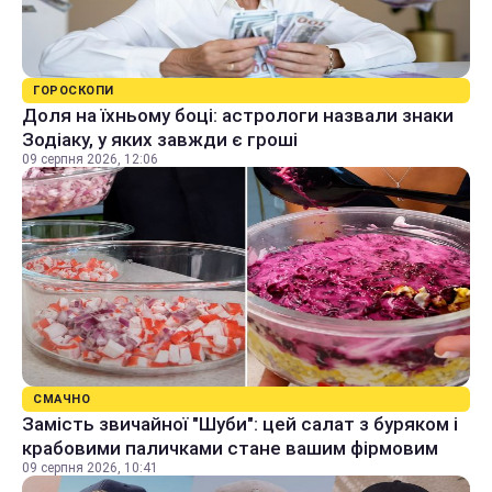
ГОРОСКОПИ
Доля на їхньому боці: астрологи назвали знаки
Зодіаку, у яких завжди є гроші
09 серпня 2026, 12:06
СМАЧНО
Замість звичайної "Шуби": цей салат з буряком і
крабовими паличками стане вашим фірмовим
09 серпня 2026, 10:41