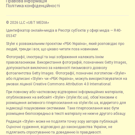
Правова інформація
Політика конфіденційності
© 2026 LLC «UBT MEDIA»
Ідентифікатор онлайн-медіа в Реєстрі суб’єктів у сфері медіа — R40-
05347
Styler є розважальним проєктом «РБК-Україна», який розповідає про
людей, тренди і все, що цікаво читати поза новинами.
Фотографії, ілюстрації та інші зображення належать їхнім
правовласникам. Використання фотографій, позначених Getty Images,
допускається виключно за наявності письмового дозволу
фотоагентства Getty Images. Фотографії, позначені логотипом «Styler»
або підписані «Styler» чи «РБК-Україна», можуть використовуватися на
умовах ліцензії Creative Commons Attribution 4.0 International.
При повному або частковому відтворенні інформаційних матеріалів,
опублікованих на вебсайті «Styler» (styler.rbc.ua), обов'язковим є
розміщення активного гіперпосилання на styler.rbc.ua, відкритого для
індексації пошуковими системами. Таке гіперпосилання має бути
розміщене безпосередньо в тексті матеріалу не нижче другого абзацу.
Редакція «Styler» може не поділяти точку зору авторів публікацій.
Оціночні судження, відповідно до законодавства України, не
підлягають спростуванню та доведенню їх правдивості.