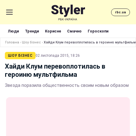
rbc.ua
Люди
Тренди
Корисне
Смачно
Гороскопи
Головна
›
Шоу бізнес
›
Хайди Клум перевоплотилась в героиню мультфильм
ШОУ БІЗНЕС
02 листопада 2015, 18:26
Хайди Клум перевоплотилась в
героиню мультфильма
Звезда поразила общественность своим новым образом