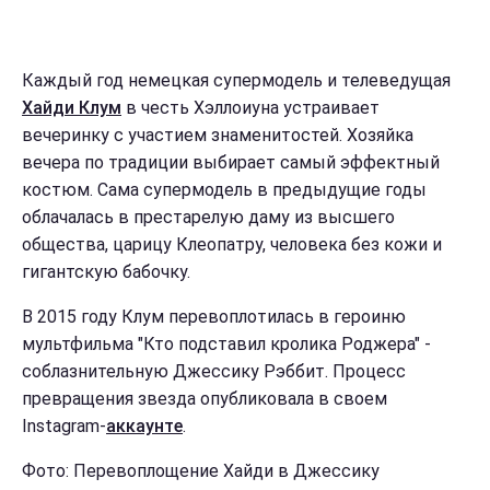
Каждый год немецкая супермодель и телеведущая
Хайди Клум
в честь Хэллоиуна устраивает
вечеринку с участием знаменитостей. Хозяйка
вечера по традиции выбирает самый эффектный
костюм. Сама супермодель в предыдущие годы
облачалась в престарелую даму из высшего
общества, царицу Клеопатру, человека без кожи и
гигантскую бабочку.
В 2015 году Клум перевоплотилась в героиню
мультфильма "Кто подставил кролика Роджера" -
соблазнительную Джессику Рэббит. Процесс
превращения звезда опубликовала в своем
Instagram-
аккаунте
.
Фото: Перевоплощение Хайди в Джессику