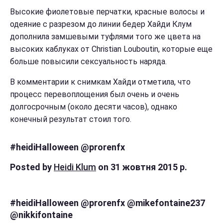
Высокие фиолетовые перчатки, красные волосы и
одеяние с разрезом до линии бедер Хайди Клум
дополнила замшевыми туфлями того же цвета на
высоких каблуках от Christian Louboutin, которые еще
больше повысили сексуальность наряда.
В комментарии к снимкам Хайди отметила, что
процесс перевоплощения был очень и очень
долгосрочным (около десяти часов), однако
конечный результат стоил того.
#heidiHalloween @prorenfx
Posted by
Heidi Klum
on 31 жовтня 2015 р.
#heidiHalloween @prorenfx @mikefontaine237
@nikkifontaine