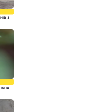
ів зі
ально