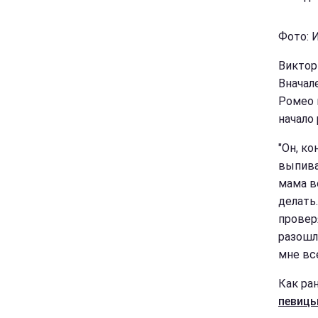
Фото: И
Виктор
Вначале
Ромео 
начало
"Он, ко
выпива
мама в
делать.
проверя
разошл
мне вс
Как ра
певицы