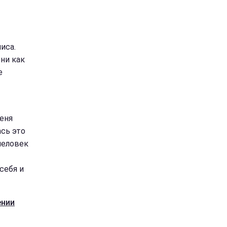
иса.
они как
е
еня
ась это
 человек
себя и
ении