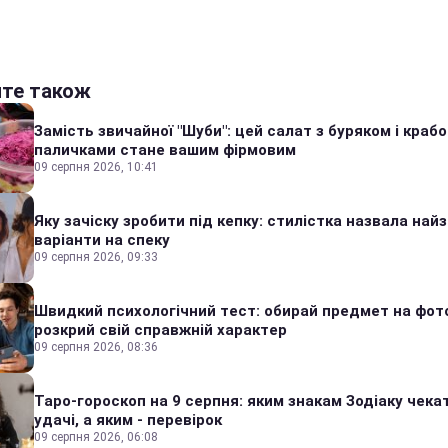
йте також
Замість звичайної "Шуби": цей салат з буряком і краб
паличками стане вашим фірмовим
09 серпня 2026, 10:41
Яку зачіску зробити під кепку: стилістка назвала найз
варіанти на спеку
09 серпня 2026, 09:33
Швидкий психологічний тест: обирай предмет на фото
розкрий свій справжній характер
09 серпня 2026, 08:36
Таро-гороскоп на 9 серпня: яким знакам Зодіаку чека
удачі, а яким - перевірок
09 серпня 2026, 06:08