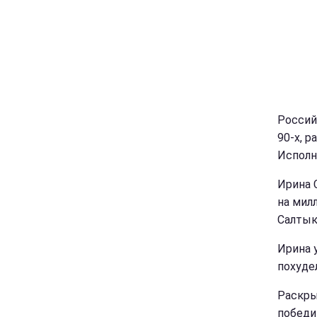
Россий
90-х, р
Исполн
Ирина 
на мил
Салтыко
Ирина 
похудел
Раскры
победи