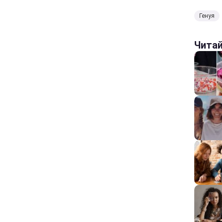
Генуя
Чита