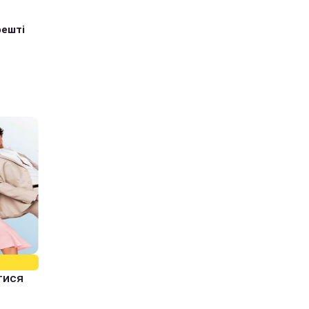
решті
тися