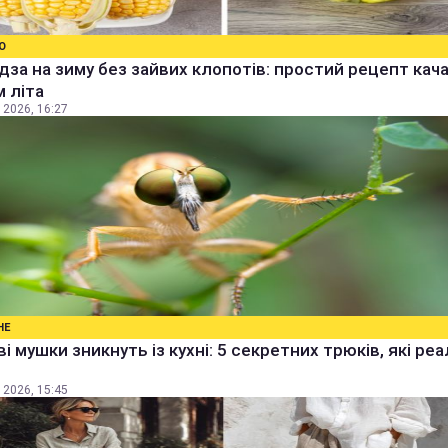
О
дза на зиму без зайвих клопотів: простий рецепт качан
 літа
 2026, 16:27
НЕ
і мушки зникнуть із кухні: 5 секретних трюків, які ре
 2026, 15:45