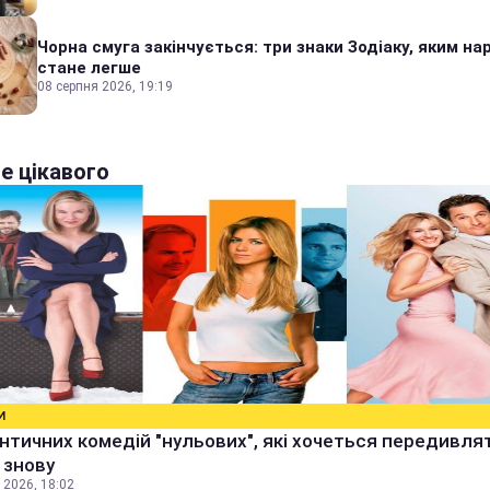
Чорна смуга закінчується: три знаки Зодіаку, яким на
стане легше
08 серпня 2026, 19:19
е цікавого
И
нтичних комедій "нульових", які хочеться передивля
і знову
 2026, 18:02