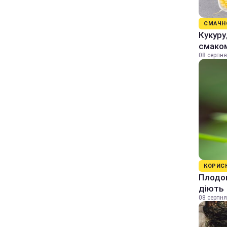
СМАЧН
Кукуру
смаком
08 серпня
КОРИС
Плодов
діють
08 серпня