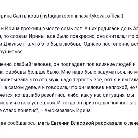
рина Салтыкова (instagram.com-irinasaltykova_official)
 и Ирина прожили вместе семь лет. У них родилась дочь Ал
, по словам Ирины, все было прекрасно, она считала, что 
и Джульетта, что это была любовь. Однако постепенно вс
 рушиться.
нечно, слабый человек, он подпадает под влияние людей и
л, свободы больше было. Мне надо было задуматься, но м
оспитывала, что это муж, надо терпеть все, вот я и пытал
 На самом деле, я и говорила, что он человек неплохой, но
ется, когда либо разойтись, либо, как у нас ситуация, мы
ись и я стала успешной. И тогда он приоткрыл полностью 
е стало понятно", – высказалась Ирина.
нее сообщалось,
мать Евгении Власовой рассказала о леч
.