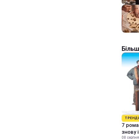
Більш
ТРЕНД
7 рома
знову 
08 серпня