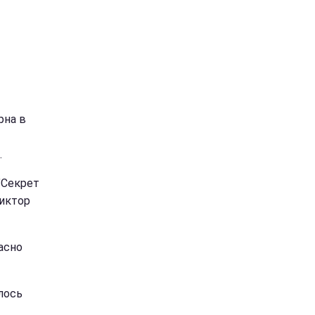
рна в
.
"Секрет
Виктор
асно
лось