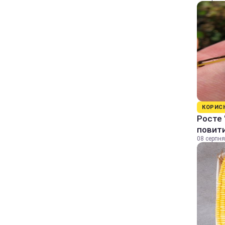
КОРИС
Росте 
повити
08 серпня