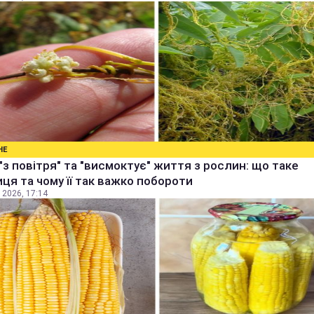
НЕ
"з повітря" та "висмоктує" життя з рослин: що таке
ця та чому її так важко побороти
 2026, 17:14