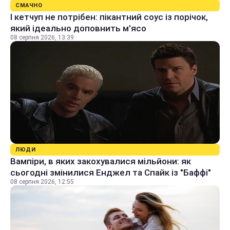
СМАЧНО
І кетчуп не потрібен: пікантний соус із порічок,
який ідеально доповнить м'ясо
08 серпня 2026, 13:39
ЛЮДИ
Вампіри, в яких закохувалися мільйони: як
сьогодні змінилися Енджел та Спайк із "Баффі"
08 серпня 2026, 12:55