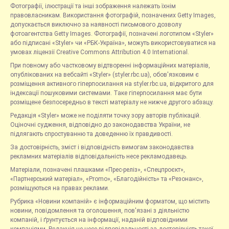
Фотографії, ілюстрації та інші зображення належать їхнім
правовласникам. Використання фотографій, позначених Getty Images,
допускається виключно за наявності письмового дозволу
фотоагентства Getty Images. Фотографії, позначені логотипом «Styler»
або підписані «Styler» чи «РБК-Україна», можуть використовуватися на
умовах ліцензії Creative Commons Attribution 4.0 International.
При повному або частковому відтворенні інформаційних матеріалів,
опублікованих на вебсайті «Styler» (styler.rbc.ua), обов'язковим є
розміщення активного гіперпосилання на styler.rbc.ua, відкритого для
індексації пошуковими системами. Таке гіперпосилання має бути
розміщене безпосередньо в тексті матеріалу не нижче другого абзацу.
Редакція «Styler» може не поділяти точку зору авторів публікацій.
Оціночні судження, відповідно до законодавства України, не
підлягають спростуванню та доведенню їх правдивості.
За достовірність, зміст і відповідність вимогам законодавства
рекламних матеріалів відповідальність несе рекламодавець.
Матеріали, позначені плашками «Прес-реліз», «Спецпроєкт»,
«Партнерський матеріал», «Promo», «Благодійність» та «Резонанс»,
розміщуються на правах реклами.
Рубрика «Новини компаній» є інформаційним форматом, що містить
новини, повідомлення та оголошення, пов'язані з діяльністю
компаній, і ґрунтується на інформації, наданій відповідними
компаніями. Редакція не несе відповідальності за достовірність такої