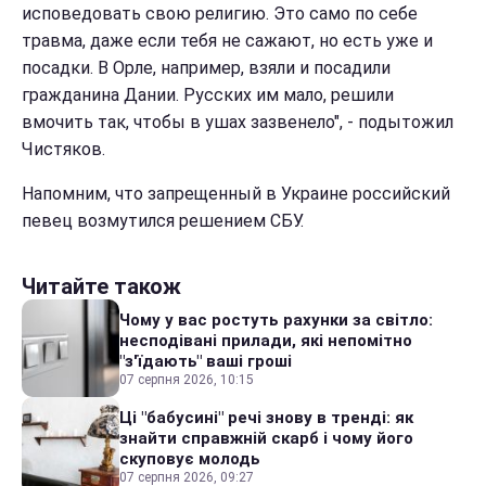
исповедовать свою религию. Это само по себе
травма, даже если тебя не сажают, но есть уже и
посадки. В Орле, например, взяли и посадили
гражданина Дании. Русских им мало, решили
вмочить так, чтобы в ушах зазвенело", - подытожил
Чистяков.
Напомним, что запрещенный в Украине российский
певец возмутился решением СБУ.
Читайте також
Чому у вас ростуть рахунки за світло:
несподівані прилади, які непомітно
"з'їдають" ваші гроші
07 серпня 2026, 10:15
Ці "бабусині" речі знову в тренді: як
знайти справжній скарб і чому його
скуповує молодь
07 серпня 2026, 09:27