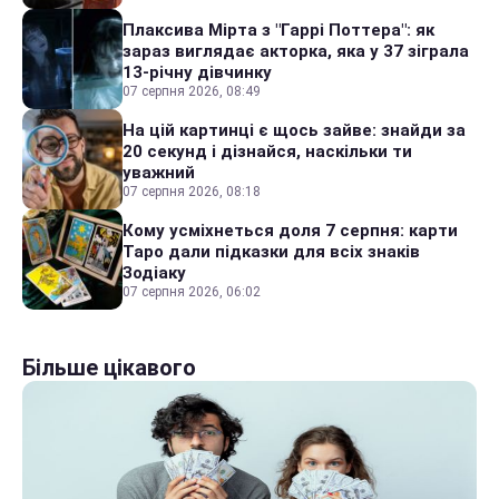
Плаксива Мірта з "Гаррі Поттера": як
зараз виглядає акторка, яка у 37 зіграла
13-річну дівчинку
07 серпня 2026, 08:49
На цій картинці є щось зайве: знайди за
20 секунд і дізнайся, наскільки ти
уважний
07 серпня 2026, 08:18
Кому усміхнеться доля 7 серпня: карти
Таро дали підказки для всіх знаків
Зодіаку
07 серпня 2026, 06:02
Більше цікавого