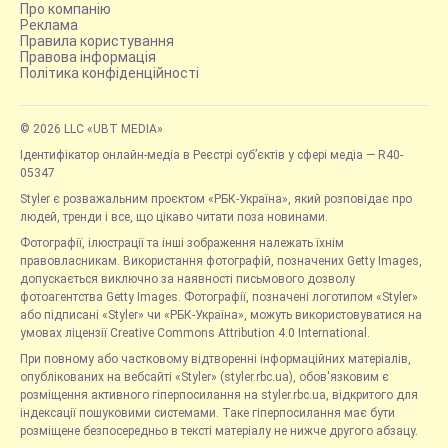
Про компанію
Реклама
Правила користування
Правова інформація
Політика конфіденційності
© 2026 LLC «UBT MEDIA»
Ідентифікатор онлайн-медіа в Реєстрі суб’єктів у сфері медіа — R40-
05347
Styler є розважальним проєктом «РБК-Україна», який розповідає про
людей, тренди і все, що цікаво читати поза новинами.
Фотографії, ілюстрації та інші зображення належать їхнім
правовласникам. Використання фотографій, позначених Getty Images,
допускається виключно за наявності письмового дозволу
фотоагентства Getty Images. Фотографії, позначені логотипом «Styler»
або підписані «Styler» чи «РБК-Україна», можуть використовуватися на
умовах ліцензії Creative Commons Attribution 4.0 International.
При повному або частковому відтворенні інформаційних матеріалів,
опублікованих на вебсайті «Styler» (styler.rbc.ua), обов'язковим є
розміщення активного гіперпосилання на styler.rbc.ua, відкритого для
індексації пошуковими системами. Таке гіперпосилання має бути
розміщене безпосередньо в тексті матеріалу не нижче другого абзацу.