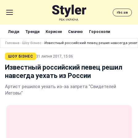
rbc.ua
Люди
Тренди
Корисне
Смачно
Гороскопи
Головна
›
Шоу бізнес
›
Известный российский певец решил навсегда уехат
ШОУ БІЗНЕС
31 липня 2017, 15:06
Известный российский певец решил
навсегда уехать из России
Артист решился уехать из-за запрета "Свидетелей
Иеговы"