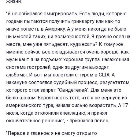
жизни.
"Я не собирался эмигрировать. Есть люди, которые
годами пытаются получить гринкарту или как-то
иначе попасть в Америку. А у меня никогда не было
ни мыслей таких, ни возможностей. Я прочно осел на
месте, мне уже пятьдесят, куда ехать? К тому же
именно сейчас все складывается очень хорошо, как
музыкант я на подъеме: хорошая группа, налаженная
система гастролей, один за другим выходят
альбомы. И вот мы полетели с туром в США. А
накануне состоялся судебный процесс, результатом
которого стал запрет "Свидетелей". Для меня это
было шоком. Вероятность того, что я не вернусь из
американского тура, начала сильно возрастать. А 17
июля, когда отклонили апелляцию, я принял
окончательное решение", - признался певец.
"Первое и главное: я не смогу открыто