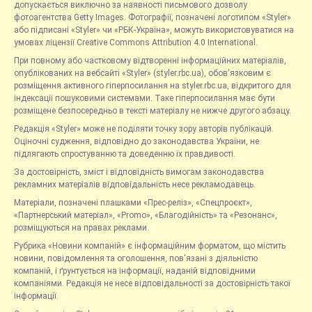
допускається виключно за наявності письмового дозволу
фотоагентства Getty Images. Фотографії, позначені логотипом «Styler»
або підписані «Styler» чи «РБК-Україна», можуть використовуватися на
умовах ліцензії Creative Commons Attribution 4.0 International.
При повному або частковому відтворенні інформаційних матеріалів,
опублікованих на вебсайті «Styler» (styler.rbc.ua), обов'язковим є
розміщення активного гіперпосилання на styler.rbc.ua, відкритого для
індексації пошуковими системами. Таке гіперпосилання має бути
розміщене безпосередньо в тексті матеріалу не нижче другого абзацу.
Редакція «Styler» може не поділяти точку зору авторів публікацій.
Оціночні судження, відповідно до законодавства України, не
підлягають спростуванню та доведенню їх правдивості.
За достовірність, зміст і відповідність вимогам законодавства
рекламних матеріалів відповідальність несе рекламодавець.
Матеріали, позначені плашками «Прес-реліз», «Спецпроєкт»,
«Партнерський матеріал», «Promo», «Благодійність» та «Резонанс»,
розміщуються на правах реклами.
Рубрика «Новини компаній» є інформаційним форматом, що містить
новини, повідомлення та оголошення, пов'язані з діяльністю
компаній, і ґрунтується на інформації, наданій відповідними
компаніями. Редакція не несе відповідальності за достовірність такої
інформації.