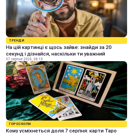
ТРЕНДИ
На цій картинці є щось зайве: знайди за 20
секунд і дізнайся, наскільки ти уважний
07 серпня 2026, 08:18
ГОРОСКОПИ
Кому усміхнеться доля 7 серпня: карти Таро