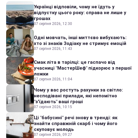
Українці відповіли, чому не їдуть у
відпустку цього року: справа не лише у
грошах
07 серпня 2026, 12:30
Одні мовчать, інші миттєво вибухають:
хто зі знаків Зодіаку не стримує емоцій
07 серпня 2026, 11:43
Смак літа в тарілці: це гаспачо від
учасниці "МастерШеф" підкорює з першої
ложки
07 серпня 2026, 11:04
Чому у вас ростуть рахунки за світло:
несподівані прилади, які непомітно
"з'їдають" ваші гроші
07 серпня 2026, 10:15
Ці "бабусині" речі знову в тренді: як
знайти справжній скарб і чому його
скуповує молодь
07 серпня 2026, 09:27