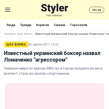
rbc.ua
Люди
Тренди
Корисне
Смачно
Гороскопи
Головна
›
Шоу бізнес
›
Известный украинский боксер назвал Ломаченко "а
ШОУ БІЗНЕС
02 серпня 2017, 15:53
Известный украинский боксер назвал
Ломаченко "агрессором"
Чемпион мира по версии WBO во втором полулегком весе
вселяет страх во многих спортсменов