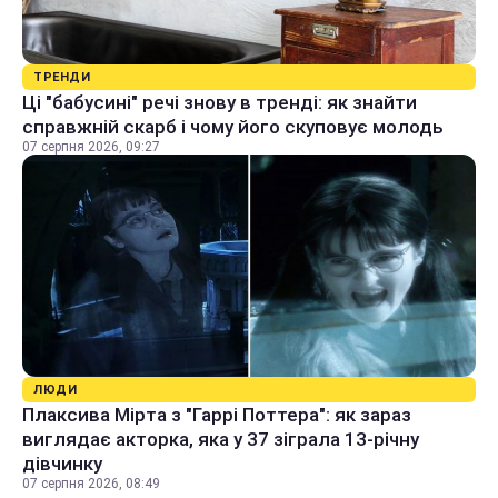
ТРЕНДИ
Ці "бабусині" речі знову в тренді: як знайти
справжній скарб і чому його скуповує молодь
07 серпня 2026, 09:27
ЛЮДИ
Плаксива Мірта з "Гаррі Поттера": як зараз
виглядає акторка, яка у 37 зіграла 13-річну
дівчинку
07 серпня 2026, 08:49