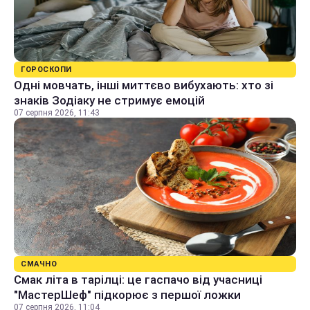
ГОРОСКОПИ
Одні мовчать, інші миттєво вибухають: хто зі
знаків Зодіаку не стримує емоцій
07 серпня 2026, 11:43
СМАЧНО
Смак літа в тарілці: це гаспачо від учасниці
"МастерШеф" підкорює з першої ложки
07 серпня 2026, 11:04