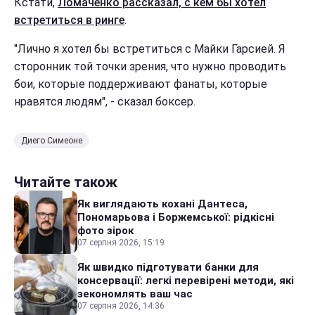
Кстати,
Ломаченко рассказал, с кем бы хотел
встретиться в ринге
.
"Лично я хотел бы встретиться с Майки Гарсией. Я
сторонник той точки зрения, что нужно проводить
бои, которые поддерживают фанаты, которые
нравятся людям", - сказал боксер.
Диего Симеоне
Читайте також
Як виглядають кохані Дантеса,
Пономарьова і Боржемської: рідкісні
фото зірок
07 серпня 2026, 15:19
Як швидко підготувати банки для
консервації: легкі перевірені методи, які
зекономлять ваш час
07 серпня 2026, 14:36