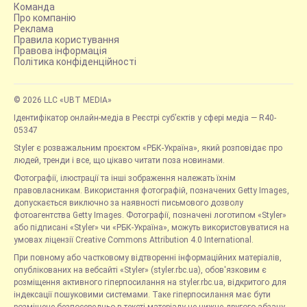
Команда
Про компанію
Реклама
Правила користування
Правова інформація
Політика конфіденційності
© 2026 LLC «UBT MEDIA»
Ідентифікатор онлайн-медіа в Реєстрі суб’єктів у сфері медіа — R40-
05347
Styler є розважальним проєктом «РБК-Україна», який розповідає про
людей, тренди і все, що цікаво читати поза новинами.
Фотографії, ілюстрації та інші зображення належать їхнім
правовласникам. Використання фотографій, позначених Getty Images,
допускається виключно за наявності письмового дозволу
фотоагентства Getty Images. Фотографії, позначені логотипом «Styler»
або підписані «Styler» чи «РБК-Україна», можуть використовуватися на
умовах ліцензії Creative Commons Attribution 4.0 International.
При повному або частковому відтворенні інформаційних матеріалів,
опублікованих на вебсайті «Styler» (styler.rbc.ua), обов'язковим є
розміщення активного гіперпосилання на styler.rbc.ua, відкритого для
індексації пошуковими системами. Таке гіперпосилання має бути