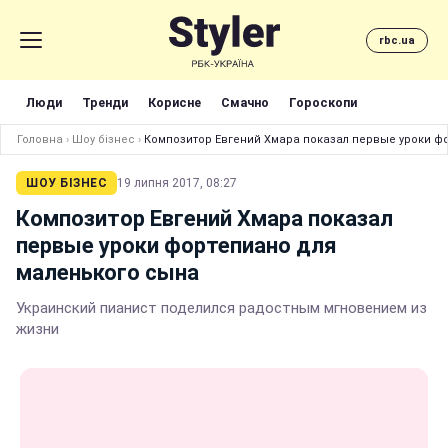
rbc.ua
Люди
Тренди
Корисне
Смачно
Гороскопи
Головна
›
Шоу бізнес
›
Композитор Евгений Хмара показал первые уроки ф
ШОУ БІЗНЕС
19 липня 2017, 08:27
Композитор Евгений Хмара показал
первые уроки фортепиано для
маленького сына
Украинский пианист поделился радостным мгновением из
жизни