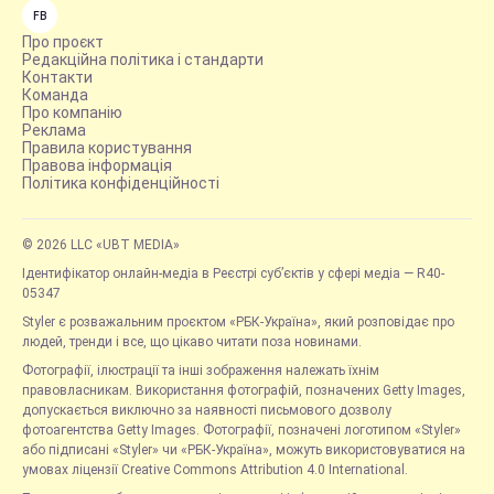
FB
Про проєкт
Редакційна політика і стандарти
Контакти
Команда
Про компанію
Реклама
Правила користування
Правова інформація
Політика конфіденційності
© 2026 LLC «UBT MEDIA»
Ідентифікатор онлайн-медіа в Реєстрі суб’єктів у сфері медіа — R40-
05347
Styler є розважальним проєктом «РБК-Україна», який розповідає про
людей, тренди і все, що цікаво читати поза новинами.
Фотографії, ілюстрації та інші зображення належать їхнім
правовласникам. Використання фотографій, позначених Getty Images,
допускається виключно за наявності письмового дозволу
фотоагентства Getty Images. Фотографії, позначені логотипом «Styler»
або підписані «Styler» чи «РБК-Україна», можуть використовуватися на
умовах ліцензії Creative Commons Attribution 4.0 International.