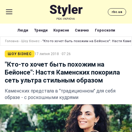
rbc.ua
Люди
Тренди
Корисне
Смачно
Гороскопи
Головна
›
Шоу бізнес
›
"Кто-то хочет быть похожим на Бейонсе": Настя Кам
ШОУ БІЗНЕС
17 липня 2018 · 07:26
"Кто-то хочет быть похожим на
Бейонсе": Настя Каменских покорила
сеть ультра стильным образом
Каменских предстала в "традиционном" для себя
образе - с роскошными кудрями