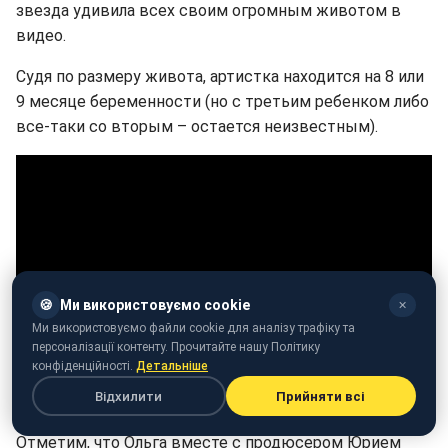
звезда удивила всех своим огромным животом в
видео.
Судя по размеру живота, артистка находится на 8 или
9 месяце беременности (но с третьим ребенком либо
все-таки со вторым – остается неизвестным).
🍪
Ми використовуємо cookie
✕
Ми використовуємо файли cookie для аналізу трафіку та
персоналізації контенту. Прочитайте нашу Політику
конфіденційності.
Детальніше
Відхилити
Прийняти всі
Ольга Горбачева - "Маленькие Души"
Отметим, что Ольга вместе с продюсером Юрием