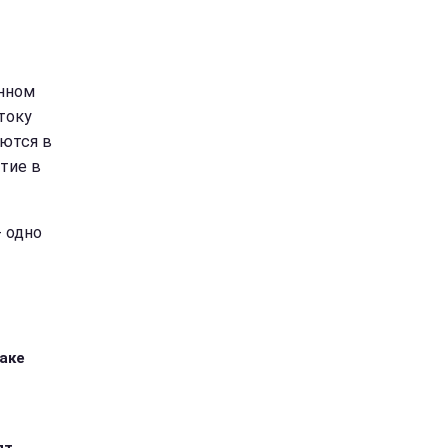
анном
току
ются в
тие в
- одно
таке