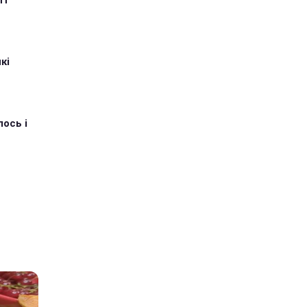
пт
кі
ось і