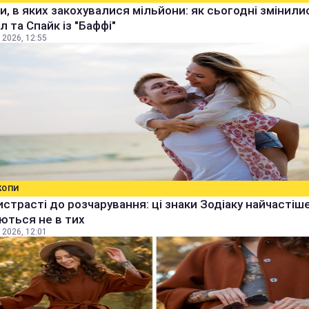
и, в яких закохувалися мільйони: як сьогодні змінили
 та Спайк із "Баффі"
 2026, 12:55
КОПИ
истрасті до розчарування: ці знаки Зодіаку найчастіш
ються не в тих
 2026, 12:01