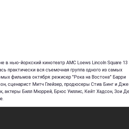
не в нью-йоркский кинотеатр AMC Loews Lincoln Square 13
ась практически вся съемочная группа одного из самых
мых фильмов октября: режисер "Рока на Востоке" Барри
он, сценарист Митч Глейзер, продюсеры Стив Бинг и Дже
к, актеры Билл Мюррей, Брюс Уиллис, Кейт Хадсон, Зои Д
е.