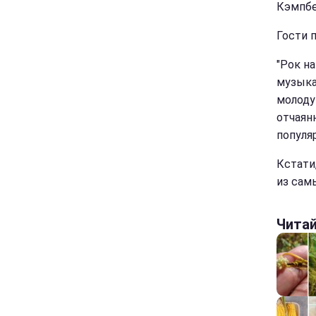
Кэмпбе
Гости п
"Рок н
музыка
молоду
отчаян
популя
Кстати
из сам
Чита