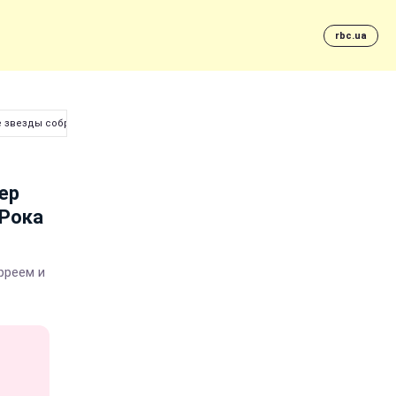
rbc.ua
е звезды собрались на премьере "Рока на Востоке"
ер
"Рока
рреем и