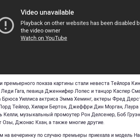
и премьерного показа картины стали невеста Тейлора Ки
 Леди Гага, певица Дженнифер Лопес и танцор Каспер Сма
а Брюса Уиллиса актриса Эмма Хеминг, актеры Фред Дерс
Лорд Тейлор, Хилари Бертон, Джеффри Дин Морган, Лаура
 Келли, музыкальный промоутер Рон Делсенер, Боб Груэн,
 Озы, Джонас Кхан, а также многие другие.
м на вечеринку по случаю премьеры приехала и модель Н