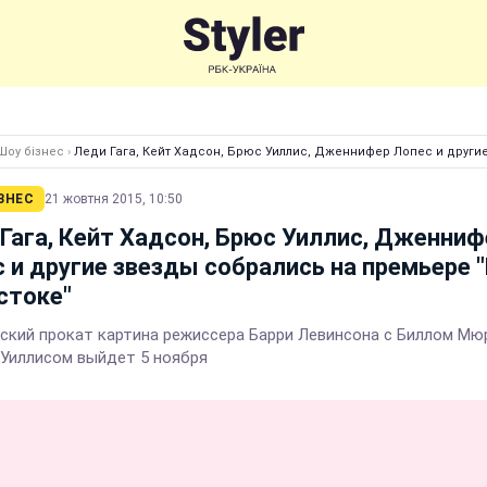
Шоу бізнес
›
Леди Гага, Кейт Хадсон, Брюс Уиллис, Дженнифер Лопес и други
ЗНЕС
21 жовтня 2015, 10:50
Гага, Кейт Хадсон, Брюс Уиллис, Дженниф
 и другие звезды собрались на премьере 
стоке"
нский прокат картина режиссера Барри Левинсона с Биллом Мю
Уиллисом выйдет 5 ноября