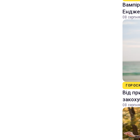
Вампір
Енджел
08 серпня
ГОРОС
Від пр
закоху
08 серпня