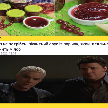
О
уп не потрібен: пікантний соус із порічок, який ідеальн
нить м'ясо
 2026, 13:39