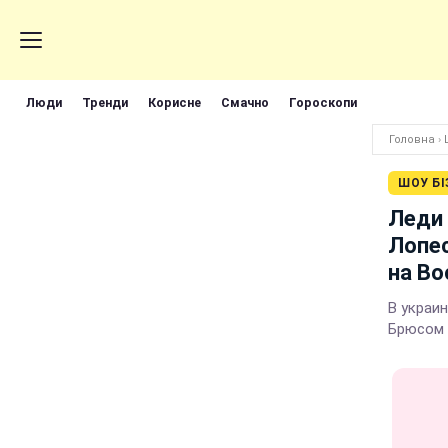
Люди
Тренди
Корисне
Смачно
Гороскопи
Головна
›
ШОУ БІ
Леди 
Лопес
на Во
В украи
Брюсом 