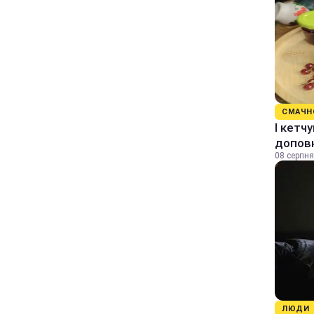
СМАЧН
І кетч
допов
08 серпня
ЛЮДИ