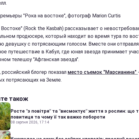
лл.
ремьеры "Рока на востоке", фотограф Marion Curtis
а Востоке" (Rock the Kasbah) рассказывает о невостребов
льном продюсере, который находит во время тура по вос
ю девушку с потрясающим голосом. Вместе они отправля
ное путешествие в Кабул, где юная звезда принимает учас
рном телешоу "Афганская звезда".
, российский блогер показал
место съемок "Марсианина"
ых потрясающих на Земле.
йте також
Росте "з повітря" та "висмоктує" життя з рослин: що 
повитиця та чому її так важко побороти
08 серпня 2026, 17:14