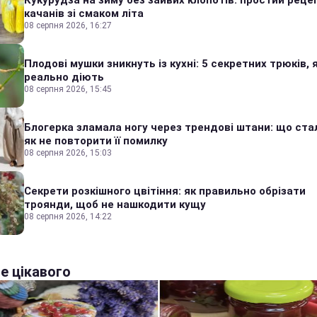
Кукурудза на зиму без зайвих клопотів: простий реце
качанів зі смаком літа
08 серпня 2026, 16:27
Плодові мушки зникнуть із кухні: 5 секретних трюків, я
реально діють
08 серпня 2026, 15:45
Блогерка зламала ногу через трендові штани: що стал
як не повторити її помилку
08 серпня 2026, 15:03
Секрети розкішного цвітіння: як правильно обрізати
троянди, щоб не нашкодити кущу
08 серпня 2026, 14:22
е цікавого