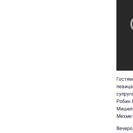
Гостям
певица
супруг
Робин 
Мишель
Мехмет
Вечеро