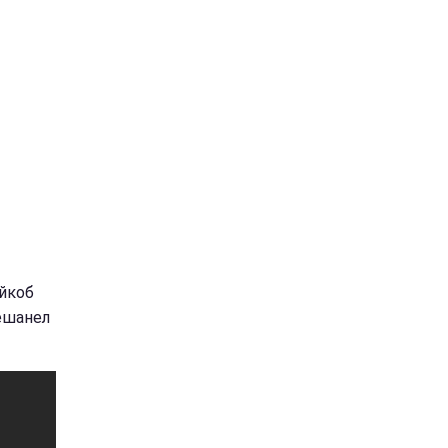
йкоб
ешанел